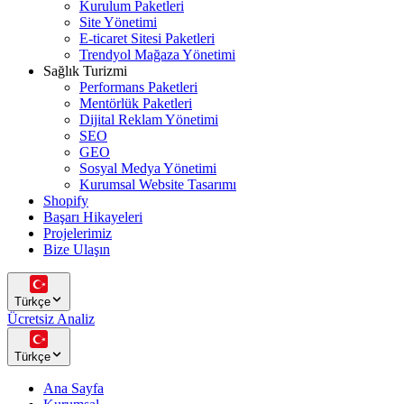
Kurulum Paketleri
Site Yönetimi
E-ticaret Sitesi Paketleri
Trendyol Mağaza Yönetimi
Sağlık Turizmi
Performans Paketleri
Mentörlük Paketleri
Dijital Reklam Yönetimi
SEO
GEO
Sosyal Medya Yönetimi
Kurumsal Website Tasarımı
Shopify
Başarı Hikayeleri
Projelerimiz
Bize Ulaşın
Türkçe
Ücretsiz Analiz
Türkçe
Ana Sayfa