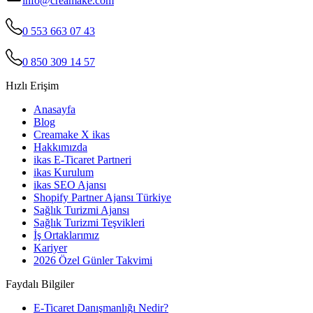
info@creamake.com
0 553 663 07 43
0 850 309 14 57
Hızlı Erişim
Anasayfa
Blog
Creamake X ikas
Hakkımızda
ikas E-Ticaret Partneri
ikas Kurulum
ikas SEO Ajansı
Shopify Partner Ajansı Türkiye
Sağlık Turizmi Ajansı
Sağlık Turizmi Teşvikleri
İş Ortaklarımız
Kariyer
2026 Özel Günler Takvimi
Faydalı Bilgiler
E-Ticaret Danışmanlığı Nedir?