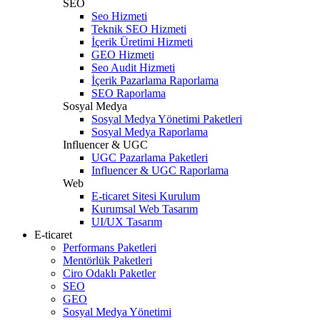
SEO
Seo Hizmeti
Teknik SEO Hizmeti
İçerik Üretimi Hizmeti
GEO Hizmeti
Seo Audit Hizmeti
İçerik Pazarlama Raporlama
SEO Raporlama
Sosyal Medya
Sosyal Medya Yönetimi Paketleri
Sosyal Medya Raporlama
Influencer & UGC
UGC Pazarlama Paketleri
Influencer & UGC Raporlama
Web
E-ticaret Sitesi Kurulum
Kurumsal Web Tasarım
UI/UX Tasarım
E-ticaret
Performans Paketleri
Mentörlük Paketleri
Ciro Odaklı Paketler
SEO
GEO
Sosyal Medya Yönetimi