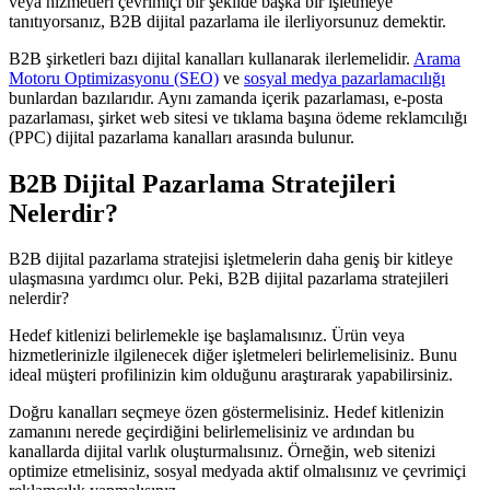
veya hizmetleri çevrimiçi bir şekilde başka bir işletmeye
tanıtıyorsanız, B2B dijital pazarlama ile ilerliyorsunuz demektir.
B2B şirketleri bazı dijital kanalları kullanarak ilerlemelidir.
Arama
Motoru Optimizasyonu (SEO)
ve
sosyal medya pazarlamacılığı
bunlardan bazılarıdır. Aynı zamanda içerik pazarlaması, e-posta
pazarlaması, şirket web sitesi ve tıklama başına ödeme reklamcılığı
(PPC) dijital pazarlama kanalları arasında bulunur.
B2B Dijital Pazarlama Stratejileri
Nelerdir?
B2B dijital pazarlama stratejisi işletmelerin daha geniş bir kitleye
ulaşmasına yardımcı olur. Peki, B2B dijital pazarlama stratejileri
nelerdir?
Hedef kitlenizi belirlemekle işe başlamalısınız. Ürün veya
hizmetlerinizle ilgilenecek diğer işletmeleri belirlemelisiniz. Bunu
ideal müşteri profilinizin kim olduğunu araştırarak yapabilirsiniz.
Doğru kanalları seçmeye özen göstermelisiniz. Hedef kitlenizin
zamanını nerede geçirdiğini belirlemelisiniz ve ardından bu
kanallarda dijital varlık oluşturmalısınız. Örneğin, web sitenizi
optimize etmelisiniz, sosyal medyada aktif olmalısınız ve çevrimiçi