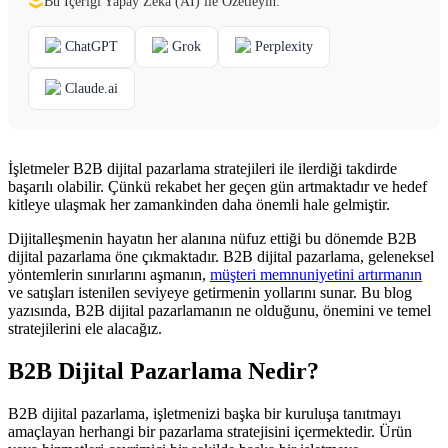
Bu İçeriği Yapay Zekâ (AI) ile Özetleyin:
ChatGPT
Grok
Perplexity
Claude.ai
İşletmeler B2B dijital pazarlama stratejileri ile ilerdiği takdirde
başarılı olabilir. Çünkü rekabet her geçen gün artmaktadır ve hedef
kitleye ulaşmak her zamankinden daha önemli hale gelmiştir.
Dijitalleşmenin hayatın her alanına nüfuz ettiği bu dönemde B2B
dijital pazarlama öne çıkmaktadır. B2B dijital pazarlama, geleneksel
yöntemlerin sınırlarını aşmanın,
müşteri memnuniyetini artırmanın
ve satışları istenilen seviyeye getirmenin yollarını sunar. Bu blog
yazısında, B2B dijital pazarlamanın ne olduğunu, önemini ve temel
stratejilerini ele alacağız.
B2B Dijital Pazarlama Nedir?
B2B dijital pazarlama, işletmenizi başka bir kuruluşa tanıtmayı
amaçlayan herhangi bir pazarlama stratejisini içermektedir. Ürün