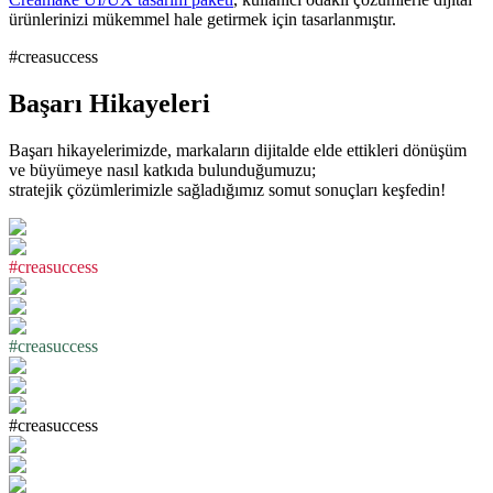
ürünlerinizi mükemmel hale getirmek için tasarlanmıştır.
#creasuccess
Başarı Hikayeleri
Başarı hikayelerimizde, markaların dijitalde elde ettikleri dönüşüm
ve büyümeye nasıl katkıda bulunduğumuzu;
stratejik çözümlerimizle sağladığımız somut sonuçları keşfedin!
#
c
r
e
a
s
u
c
c
e
s
s
#
c
r
e
a
s
u
c
c
e
s
s
#
c
r
e
a
s
u
c
c
e
s
s