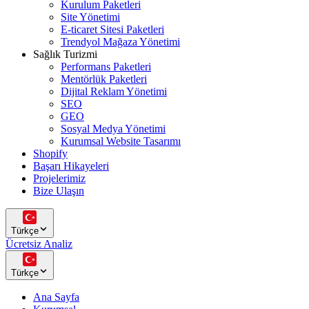
Kurulum Paketleri
Site Yönetimi
E-ticaret Sitesi Paketleri
Trendyol Mağaza Yönetimi
Sağlık Turizmi
Performans Paketleri
Mentörlük Paketleri
Dijital Reklam Yönetimi
SEO
GEO
Sosyal Medya Yönetimi
Kurumsal Website Tasarımı
Shopify
Başarı Hikayeleri
Projelerimiz
Bize Ulaşın
Türkçe
Ücretsiz Analiz
Türkçe
Ana Sayfa