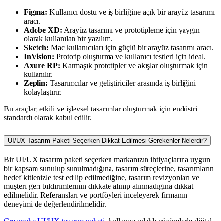
Figma:
Kullanıcı dostu ve iş birliğine açık bir arayüz tasarımı
aracı.
Adobe XD:
Arayüz tasarımı ve prototipleme için yaygın
olarak kullanılan bir yazılım.
Sketch:
Mac kullanıcıları için güçlü bir arayüz tasarımı aracı.
InVision:
Prototip oluşturma ve kullanıcı testleri için ideal.
Axure RP:
Karmaşık prototipler ve akışlar oluşturmak için
kullanılır.
Zeplin:
Tasarımcılar ve geliştiriciler arasında iş birliğini
kolaylaştırır.
Bu araçlar, etkili ve işlevsel tasarımlar oluşturmak için endüstri
standardı olarak kabul edilir.
UI/UX Tasarım Paketi Seçerken Dikkat Edilmesi Gerekenler Nelerdir?
Bir UI/UX tasarım paketi seçerken markanızın ihtiyaçlarına uygun
bir kapsam sunulup sunulmadığına, tasarım süreçlerine, tasarımların
hedef kitlenizle test edilip edilmediğine, tasarım revizyonları ve
müşteri geri bildirimlerinin dikkate alınıp alınmadığına dikkat
edilmelidir. Referansları ve portföyleri inceleyerek firmanın
deneyimi de değerlendirilmelidir.
Creamake UI/UX tasarım paketi
, kullanıcı odaklı çözümlerle dijital