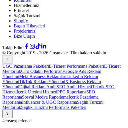
Kurumsal
Hizmetlerimiz
E-ticaret
Sağlık Turizmi
Shopify
Başarı Hikayeleri
Projelerimiz
Bize Ulaşın
Takip Edin!
© Copyright 2019 -
2026
Creamake.
Tüm hakları saklıdır.
UGC Pazarlama Paketleri
E-Ticaret Performans Paketleri
E-Ticaret
Mentörlük
Ciro Odaklı Performans
Google Ads Reklam
Yönetimi
Meta Business Reklamları
LinkedIn Reklam
Yönetimi
TikTok Reklam Yönetimi
X Business Reklam
Yönetimi
Dijital Reklam Audit
SEO Audit Hizmeti
Teknik SEO
Hizmeti
İçerik Üretimi Hizmeti
PPC Raporlama
SEO
Raporlama
Sosyal Medya Raporlama
İçerik Pazarlama
Raporlama
Influencer & UGC Raporlama
Sağlık Turizmi
Mentörlük
Sağlık Turizmi Performans Paketleri
#creaexperience