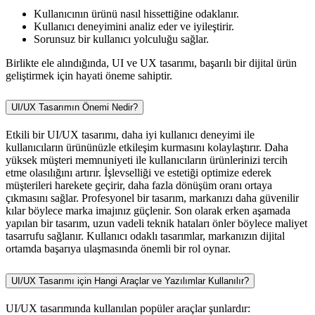
Kullanıcının ürünü nasıl hissettiğine odaklanır.
Kullanıcı deneyimini analiz eder ve iyileştirir.
Sorunsuz bir kullanıcı yolculuğu sağlar.
Birlikte ele alındığında, UI ve UX tasarımı, başarılı bir dijital ürün
geliştirmek için hayati öneme sahiptir.
UI/UX Tasarımın Önemi Nedir?
Etkili bir UI/UX tasarımı, daha iyi kullanıcı deneyimi ile
kullanıcıların ürününüzle etkileşim kurmasını kolaylaştırır. Daha
yüksek müşteri memnuniyeti ile kullanıcıların ürünlerinizi tercih
etme olasılığını artırır. İşlevselliği ve estetiği optimize ederek
müşterileri harekete geçirir, daha fazla dönüşüm oranı ortaya
çıkmasını sağlar. Profesyonel bir tasarım, markanızı daha güvenilir
kılar böylece marka imajınız güçlenir. Son olarak erken aşamada
yapılan bir tasarım, uzun vadeli teknik hataları önler böylece maliyet
tasarrufu sağlanır. Kullanıcı odaklı tasarımlar, markanızın dijital
ortamda başarıya ulaşmasında önemli bir rol oynar.
UI/UX Tasarımı için Hangi Araçlar ve Yazılımlar Kullanılır?
UI/UX tasarımında kullanılan popüler araçlar şunlardır: