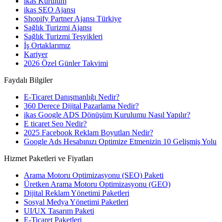
ikas Kurulum
ikas SEO Ajansı
Shopify Partner Ajansı Türkiye
Sağlık Turizmi Ajansı
Sağlık Turizmi Teşvikleri
İş Ortaklarımız
Kariyer
2026 Özel Günler Takvimi
Faydalı Bilgiler
E-Ticaret Danışmanlığı Nedir?
360 Derece Dijital Pazarlama Nedir?
ikas Google ADS Dönüşüm Kurulumu Nasıl Yapılır?
E ticaret Seo Nedir?
2025 Facebook Reklam Boyutları Nedir?
Google Ads Hesabınızı Optimize Etmenizin 10 Gelişmiş Yolu
Hizmet Paketleri ve Fiyatları
Arama Motoru Optimizasyonu (SEO) Paketi
Üretken Arama Motoru Optimizasyonu (GEO)
Dijital Reklam Yönetimi Paketleri
Sosyal Medya Yönetimi Paketleri
UI/UX Tasarım Paketi
E-Ticaret Paketleri