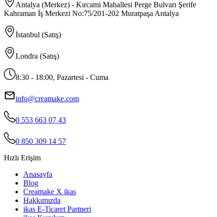
Antalya (Merkez) - Kırcami Mahallesi Perge Bulvarı Şerife
Kahraman İş Merkezi No:75/201-202 Muratpaşa Antalya
İstanbul (Satış)
Londra (Satış)
8:30 - 18:00, Pazartesi - Cuma
info@creamake.com
0 553 663 07 43
0 850 309 14 57
Hızlı Erişim
Anasayfa
Blog
Creamake X ikas
Hakkımızda
ikas E-Ticaret Partneri