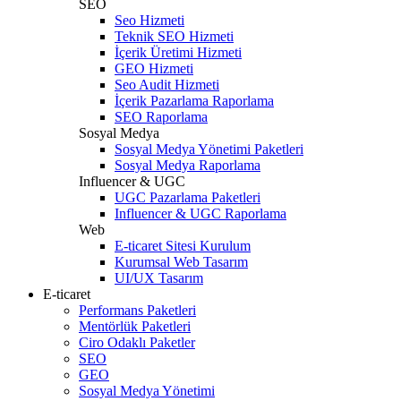
SEO
Seo Hizmeti
Teknik SEO Hizmeti
İçerik Üretimi Hizmeti
GEO Hizmeti
Seo Audit Hizmeti
İçerik Pazarlama Raporlama
SEO Raporlama
Sosyal Medya
Sosyal Medya Yönetimi Paketleri
Sosyal Medya Raporlama
Influencer & UGC
UGC Pazarlama Paketleri
Influencer & UGC Raporlama
Web
E-ticaret Sitesi Kurulum
Kurumsal Web Tasarım
UI/UX Tasarım
E-ticaret
Performans Paketleri
Mentörlük Paketleri
Ciro Odaklı Paketler
SEO
GEO
Sosyal Medya Yönetimi