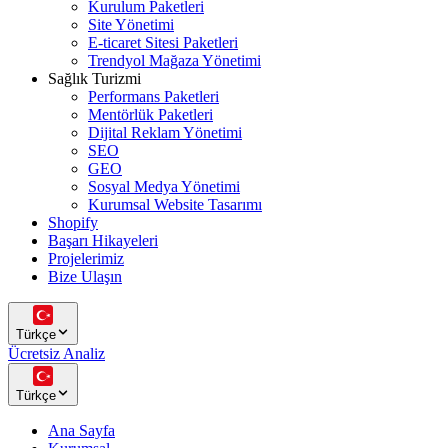
Kurulum Paketleri
Site Yönetimi
E-ticaret Sitesi Paketleri
Trendyol Mağaza Yönetimi
Sağlık Turizmi
Performans Paketleri
Mentörlük Paketleri
Dijital Reklam Yönetimi
SEO
GEO
Sosyal Medya Yönetimi
Kurumsal Website Tasarımı
Shopify
Başarı Hikayeleri
Projelerimiz
Bize Ulaşın
Türkçe
Ücretsiz Analiz
Türkçe
Ana Sayfa