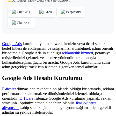
Bu İçeriği Yapay Zekâ (AI) ile Özetleyin:
ChatGPT
Grok
Perplexity
Claude.ai
Google Ads
kurulumu yapmak, web sitenizin veya ticari sitenizin
hedef kitlesi ile etkileşimini ve satışlarınızı artırabilmek adına önemli
bir adımdır. Google Ads’in sunduğu
reklamcılık hizmeti
, potansiyel
müşterilerinizi çekmek ve sitenize yönlendirmek amacıyla
kullanabileceğiniz güçlü bir araçtır. Google Ads kurulumunu adım
adım gerçekleştirmek için izlemeniz gereken temel adımlar:
Google Ads Hesabı Kurulumu
E-ticaret
dünyasında rekabetin ön planda olduğu bir ortamda, reklam
performansınızı artırmak ve dönüşümlerinizi izlemek oldukça
önemlidir.
E-Ticaret
sitenize Google Ads kurulumu yapmak, reklam
stratejinizi optimize etmenin anahtarı olabilir.
ikas e-ticaret
altyapısına
sahip siteniz için bu entegrasyonu sağlamak için gerekli
adımlar şu şekilde listelenebilir: