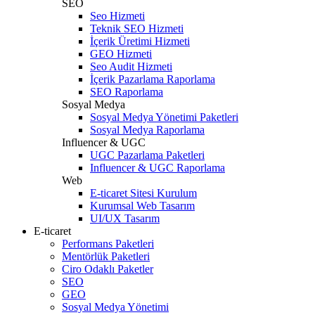
SEO
Seo Hizmeti
Teknik SEO Hizmeti
İçerik Üretimi Hizmeti
GEO Hizmeti
Seo Audit Hizmeti
İçerik Pazarlama Raporlama
SEO Raporlama
Sosyal Medya
Sosyal Medya Yönetimi Paketleri
Sosyal Medya Raporlama
Influencer & UGC
UGC Pazarlama Paketleri
Influencer & UGC Raporlama
Web
E-ticaret Sitesi Kurulum
Kurumsal Web Tasarım
UI/UX Tasarım
E-ticaret
Performans Paketleri
Mentörlük Paketleri
Ciro Odaklı Paketler
SEO
GEO
Sosyal Medya Yönetimi