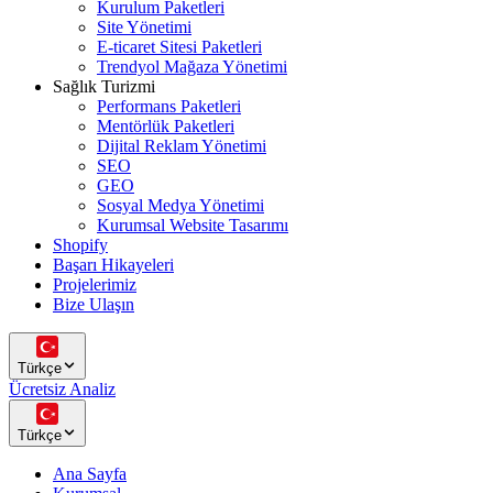
Kurulum Paketleri
Site Yönetimi
E-ticaret Sitesi Paketleri
Trendyol Mağaza Yönetimi
Sağlık Turizmi
Performans Paketleri
Mentörlük Paketleri
Dijital Reklam Yönetimi
SEO
GEO
Sosyal Medya Yönetimi
Kurumsal Website Tasarımı
Shopify
Başarı Hikayeleri
Projelerimiz
Bize Ulaşın
Türkçe
Ücretsiz Analiz
Türkçe
Ana Sayfa