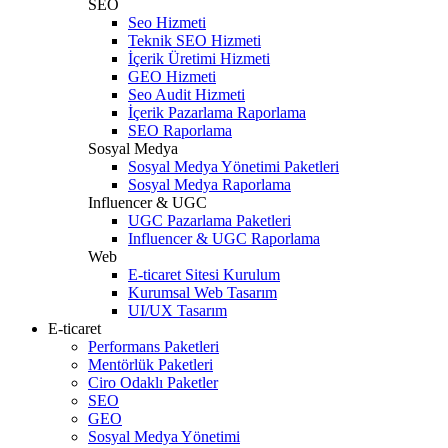
SEO
Seo Hizmeti
Teknik SEO Hizmeti
İçerik Üretimi Hizmeti
GEO Hizmeti
Seo Audit Hizmeti
İçerik Pazarlama Raporlama
SEO Raporlama
Sosyal Medya
Sosyal Medya Yönetimi Paketleri
Sosyal Medya Raporlama
Influencer & UGC
UGC Pazarlama Paketleri
Influencer & UGC Raporlama
Web
E-ticaret Sitesi Kurulum
Kurumsal Web Tasarım
UI/UX Tasarım
E-ticaret
Performans Paketleri
Mentörlük Paketleri
Ciro Odaklı Paketler
SEO
GEO
Sosyal Medya Yönetimi