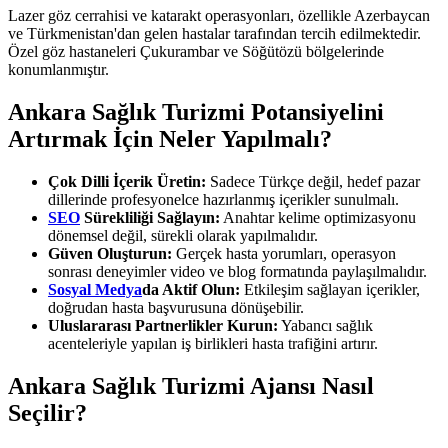
Lazer göz cerrahisi ve katarakt operasyonları, özellikle Azerbaycan
ve Türkmenistan'dan gelen hastalar tarafından tercih edilmektedir.
Özel göz hastaneleri Çukurambar ve Söğütözü bölgelerinde
konumlanmıştır.
Ankara Sağlık Turizmi Potansiyelini
Artırmak İçin Neler Yapılmalı?
Çok Dilli İçerik Üretin:
Sadece Türkçe değil, hedef pazar
dillerinde profesyonelce hazırlanmış içerikler sunulmalı.
SEO
Sürekliliği Sağlayın:
Anahtar kelime optimizasyonu
dönemsel değil, sürekli olarak yapılmalıdır.
Güven Oluşturun:
Gerçek hasta yorumları, operasyon
sonrası deneyimler video ve blog formatında paylaşılmalıdır.
Sosyal Medya
da Aktif Olun:
Etkileşim sağlayan içerikler,
doğrudan hasta başvurusuna dönüşebilir.
Uluslararası Partnerlikler Kurun:
Yabancı sağlık
acenteleriyle yapılan iş birlikleri hasta trafiğini artırır.
Ankara Sağlık Turizmi Ajansı Nasıl
Seçilir?