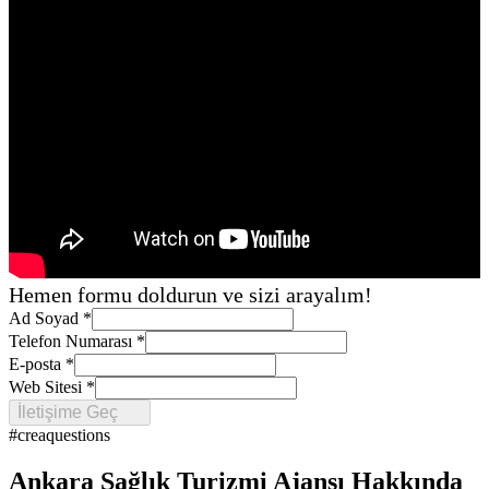
Hemen formu doldurun ve sizi arayalım!
Ad Soyad
*
Telefon Numarası
*
E-posta
*
Web Sitesi
*
İletişime Geç
#creaquestions
Ankara Sağlık Turizmi Ajansı Hakkında