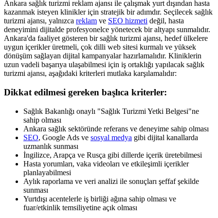
Ankara sağlık turizmi reklam ajansı ile çalışmak yurt dışından hasta
kazanmak isteyen klinikler için stratejik bir adımdır. Seçilecek sağlık
turizmi ajansı, yalnızca
reklam
ve
SEO hizmeti
değil, hasta
deneyimini dijitalde profesyonelce yönetecek bir altyapı sunmalıdır.
Ankara'da faaliyet gösteren bir sağlık turizmi ajansı, hedef ülkelere
uygun içerikler üretmeli, çok dilli web sitesi kurmalı ve yüksek
dönüşüm sağlayan dijital kampanyalar hazırlamalıdır. Kliniklerin
uzun vadeli başarıya ulaşabilmesi için iş ortaklığı yapılacak sağlık
turizmi ajansı, aşağıdaki kriterleri mutlaka karşılamalıdır:
Dikkat edilmesi gereken başlıca kriterler:
Sağlık Bakanlığı onaylı "Sağlık Turizmi Yetki Belgesi"ne
sahip olması
Ankara sağlık sektöründe referans ve deneyime sahip olması
SEO
, Google Ads ve
sosyal medya
gibi dijital kanallarda
uzmanlık sunması
İngilizce, Arapça ve Rusça gibi dillerde içerik üretebilmesi
Hasta yorumları, vaka videoları ve etkileşimli içerikler
planlayabilmesi
Aylık raporlama ve veri analizi ile sonuçları şeffaf şekilde
sunması
Yurtdışı acentelerle iş birliği ağına sahip olması ve
fuar/etkinlik temsiliyetine açık olması