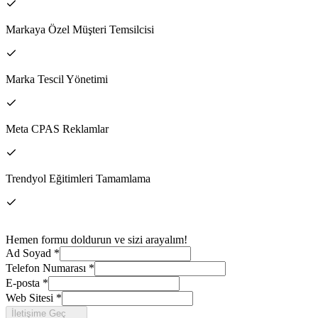
Markaya Özel Müşteri Temsilcisi
Marka Tescil Yönetimi
Meta CPAS Reklamlar
Trendyol Eğitimleri Tamamlama
Hemen formu doldurun ve sizi arayalım!
Ad Soyad
*
Telefon Numarası
*
E-posta
*
Web Sitesi
*
İletişime Geç