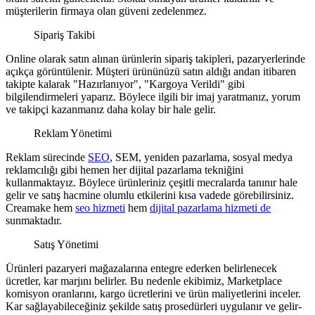
müşterilerin firmaya olan güveni zedelenmez.
Sipariş Takibi
Online olarak satın alınan ürünlerin sipariş takipleri, pazaryerlerinde
açıkça görüntülenir. Müşteri ürününüzü satın aldığı andan itibaren
takipte kalarak "Hazırlanıyor", "Kargoya Verildi" gibi
bilgilendirmeleri yaparız. Böylece ilgili bir imaj yaratmanız, yorum
ve takipçi kazanmanız daha kolay bir hale gelir.
Reklam Yönetimi
Reklam sürecinde
SEO
, SEM, yeniden pazarlama, sosyal medya
reklamcılığı gibi hemen her dijital pazarlama tekniğini
kullanmaktayız. Böylece ürünleriniz çeşitli mecralarda tanınır hale
gelir ve satış hacmine olumlu etkilerini kısa vadede görebilirsiniz.
Creamake hem
seo hizmeti
hem
dijital pazarlama hizmeti de
sunmaktadır.
Satış Yönetimi
Ürünleri pazaryeri mağazalarına entegre ederken belirlenecek
ücretler, kar marjını belirler. Bu nedenle ekibimiz, Marketplace
komisyon oranlarını, kargo ücretlerini ve ürün maliyetlerini inceler.
Kar sağlayabileceğiniz şekilde satış prosedürleri uygulanır ve gelir-