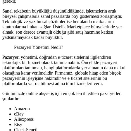
gerekir.
Sanal rekabetin büyüklüğü düşünüldüğünde, işletmelerin artık
bireysel çalışmalarla sanal pazarlarda boy göstermesi zorlaşmıştır.
Teknolojik ve yazılımsal çözümler ise her alanda markalarını
tanıtmalarına imkan sağlar. Üstelik Marketplace bünyelerinde yer
almak, son derece avantajlı olduğu gibi satış hacmine katkısı
yadsınamayacak kadar büyüktür.
Pazaryeri Yönetimi Nedir?
Pazaryeri yönetimi, doğrudan e-ticaret sitelerini ilgilendiren
teknolojik bir hizmet olarak tanımlanabilir. Öncelikle pazaryeri
platformları tanınmalı, hangi platformlarda yer almanın daha makul
olacağına karar verilmelidir. Firmamız, globale hitap eden birçok
pazaryerinin işleyişine hakimdir ve e-ticaret sitelerinin bu
platformlarda var olabilmesi adına tüm hizmetleri verir.
Günümüzde online alışveriş için en çok tercih edilen pazaryerleri
şunlardır:
Amazon
eBay
Aliexpress
Etsy
Çiçek Sepeti