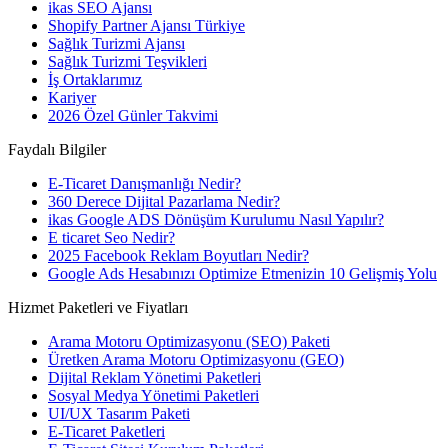
ikas SEO Ajansı
Shopify Partner Ajansı Türkiye
Sağlık Turizmi Ajansı
Sağlık Turizmi Teşvikleri
İş Ortaklarımız
Kariyer
2026 Özel Günler Takvimi
Faydalı Bilgiler
E-Ticaret Danışmanlığı Nedir?
360 Derece Dijital Pazarlama Nedir?
ikas Google ADS Dönüşüm Kurulumu Nasıl Yapılır?
E ticaret Seo Nedir?
2025 Facebook Reklam Boyutları Nedir?
Google Ads Hesabınızı Optimize Etmenizin 10 Gelişmiş Yolu
Hizmet Paketleri ve Fiyatları
Arama Motoru Optimizasyonu (SEO) Paketi
Üretken Arama Motoru Optimizasyonu (GEO)
Dijital Reklam Yönetimi Paketleri
Sosyal Medya Yönetimi Paketleri
UI/UX Tasarım Paketi
E-Ticaret Paketleri