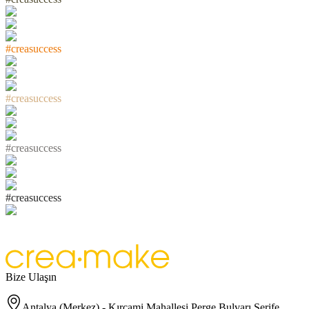
#
c
r
e
a
s
u
c
c
e
s
s
#
c
r
e
a
s
u
c
c
e
s
s
#
c
r
e
a
s
u
c
c
e
s
s
#
c
r
e
a
s
u
c
c
e
s
s
Bize Ulaşın
Antalya (Merkez) - Kırcami Mahallesi Perge Bulvarı Şerife