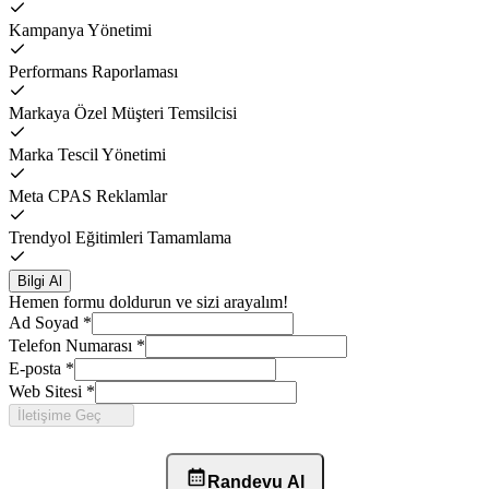
Kampanya Yönetimi
Performans Raporlaması
Markaya Özel Müşteri Temsilcisi
Marka Tescil Yönetimi
Meta CPAS Reklamlar
Trendyol Eğitimleri Tamamlama
Bilgi Al
Hemen formu doldurun ve sizi arayalım!
Ad Soyad
*
Telefon Numarası
*
E-posta
*
Web Sitesi
*
İletişime Geç
Randevu Al