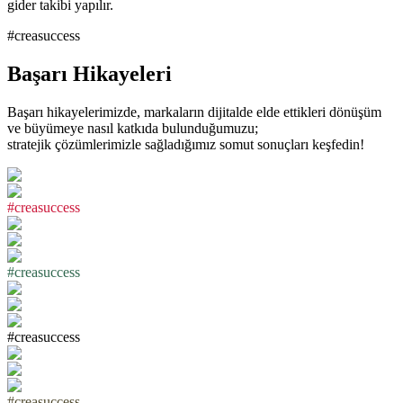
gider takibi yapılır.
#creasuccess
Başarı Hikayeleri
Başarı hikayelerimizde, markaların dijitalde elde ettikleri dönüşüm
ve büyümeye nasıl katkıda bulunduğumuzu;
stratejik çözümlerimizle sağladığımız somut sonuçları keşfedin!
#
c
r
e
a
s
u
c
c
e
s
s
#
c
r
e
a
s
u
c
c
e
s
s
#
c
r
e
a
s
u
c
c
e
s
s
#
c
r
e
a
s
u
c
c
e
s
s