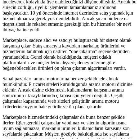
inceleyerek kolaylıkla üye olabileceğinizi düşünebilirsiniz. Ancak bu
sürecin zorluğu, üyelik işlemlerini tamamlamanız ardından
başlayacaktır. 10 yıl öncesinde internet üzerinden satış yapmak için
hizmet almanıza gerek yok denilebilirdi. Ancak şu an binlerce e-
ticaret sitesi ile rekabet etmeniz gerektiği için bu hizmetler bir nevi
ihtiyaç haline geldi.
Marketplace, sadece alıcı ve satıcıyı buluşturacak bir sistem olarak
karşınıza çıkar. Satış amacıyla kaydolan markalar, ürünlerini ve
hizmetlerini tanıtmak için nadiren “öne çıkarma” seçeneklerinden
yararlanabilir. Genel olarak bakıldığında, müşteri odaklı
platformlardır ve müşterilerin alışveriş deneyimlerine göre
beğenebilecekleri ürünleri ön plana çıkaran algoritmaları vardır.
Sanal pazarları, arama motorlarına benzer şekilde ele almak
mümkündür. E-ticaret siteleri kurulduğunda arama motoru dizinine
eklenir. Ancak dizine eklenmesi, kullanıcıların karşısına arama
sonucunun ilk sayfalarında çıkması için yeterli değildir. Çeşitli
çalışmalar kapsamında web siteleri geliştirilir, arama motoru
kriterlerine uygun hale getirilir ve ön plana çıkarılır.
Marketplace hizmetlerindeki çalışmalar da buna benzer şekilde
ilerler. Eğer gerekli çalışmalar yapılmaz ve sitenin algoritmasına
uyum sağlanmazsa, markanın ürünleri kullanıcıların karşısına son
sayfalarda çıkacaktır. Müşteri gözüyle bakıldığında ise sayfalarca