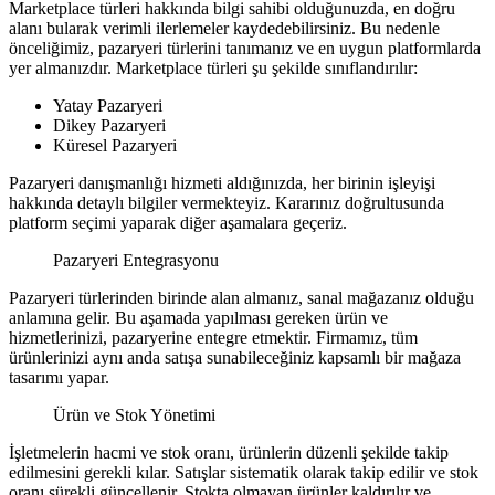
Marketplace türleri hakkında bilgi sahibi olduğunuzda, en doğru
alanı bularak verimli ilerlemeler kaydedebilirsiniz. Bu nedenle
önceliğimiz, pazaryeri türlerini tanımanız ve en uygun platformlarda
yer almanızdır. Marketplace türleri şu şekilde sınıflandırılır:
Yatay Pazaryeri
Dikey Pazaryeri
Küresel Pazaryeri
Pazaryeri danışmanlığı hizmeti aldığınızda, her birinin işleyişi
hakkında detaylı bilgiler vermekteyiz. Kararınız doğrultusunda
platform seçimi yaparak diğer aşamalara geçeriz.
Pazaryeri Entegrasyonu
Pazaryeri türlerinden birinde alan almanız, sanal mağazanız olduğu
anlamına gelir. Bu aşamada yapılması gereken ürün ve
hizmetlerinizi, pazaryerine entegre etmektir. Firmamız, tüm
ürünlerinizi aynı anda satışa sunabileceğiniz kapsamlı bir mağaza
tasarımı yapar.
Ürün ve Stok Yönetimi
İşletmelerin hacmi ve stok oranı, ürünlerin düzenli şekilde takip
edilmesini gerekli kılar. Satışlar sistematik olarak takip edilir ve stok
oranı sürekli güncellenir. Stokta olmayan ürünler kaldırılır ve