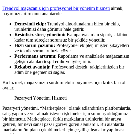
Trendyol mağazanız için profesyonel bir yönetim hizmeti
almak,
başarınızı artırmanın anahtarıdır.
Deneyimli ekip:
Trendyol algoritmalarını bilen bir ekip,
ürünlerinizi daha görünür hale getirir.
Kesintisiz süreç yönetimi:
Kampanyalardan sipariş takibine
kadar tüm süreçler sorunsuz bir şekilde yönetilir.
Hızlı sorun çözümü:
Profesyonel ekipler, müşteri şikayetleri
ve teknik sorunları hızla çözer.
Performans artırımı:
Raporlama ve analizlerle mağazanızın
gelişim alanları tespit edilir ve iyileştirilir.
Rekabet avantajı:
Profesyonel destek, rakiplerinizden bir
adım öne geçmenizi sağlar.
Bu hizmet, mağazanızın sürdürülebilir büyümesi için kritik bir rol
oynar.
Pazaryeri Yönetimi Hizmeti
Pazaryeri yönetimi, “Marketplace” olarak adlandırılan platformlarda,
satış yapan ve yer almak isteyen işletmeler için sunmuş olduğumuz
bir hizmettir. Marketplace, farklı markaların ürünlerini bir araya
getiren, bir nevi sanal pazar görevi gören alanlardır. Bu alanlarda
markaların ön plana çıkabilmeleri için çeşitli çalışmalar yapılması