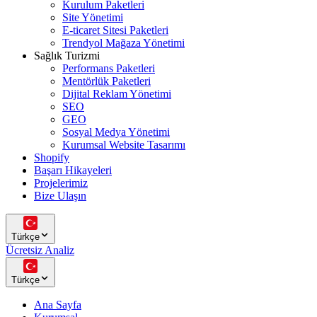
Kurulum Paketleri
Site Yönetimi
E-ticaret Sitesi Paketleri
Trendyol Mağaza Yönetimi
Sağlık Turizmi
Performans Paketleri
Mentörlük Paketleri
Dijital Reklam Yönetimi
SEO
GEO
Sosyal Medya Yönetimi
Kurumsal Website Tasarımı
Shopify
Başarı Hikayeleri
Projelerimiz
Bize Ulaşın
Türkçe
Ücretsiz Analiz
Türkçe
Ana Sayfa