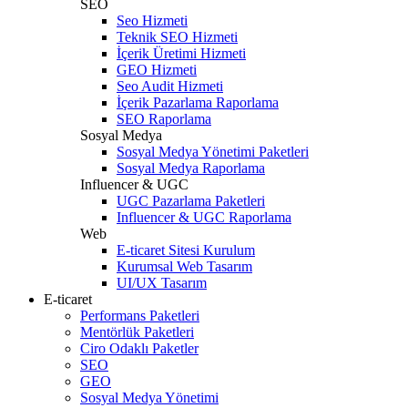
SEO
Seo Hizmeti
Teknik SEO Hizmeti
İçerik Üretimi Hizmeti
GEO Hizmeti
Seo Audit Hizmeti
İçerik Pazarlama Raporlama
SEO Raporlama
Sosyal Medya
Sosyal Medya Yönetimi Paketleri
Sosyal Medya Raporlama
Influencer & UGC
UGC Pazarlama Paketleri
Influencer & UGC Raporlama
Web
E-ticaret Sitesi Kurulum
Kurumsal Web Tasarım
UI/UX Tasarım
E-ticaret
Performans Paketleri
Mentörlük Paketleri
Ciro Odaklı Paketler
SEO
GEO
Sosyal Medya Yönetimi