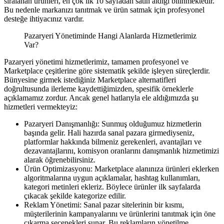
sıralanan ürünleri, en çok ilk 10 sayfadan satın aldığı bilinmektedir.
Bu nedenle markanızı tanıtmak ve ürün satmak için profesyonel
desteğe ihtiyacınız vardır.
Pazaryeri Yönetiminde Hangi Alanlarda Hizmetlerimiz
Var?
Pazaryeri yönetimi hizmetlerimiz, tamamen profesyonel ve
Marketplace çeşitlerine göre sistematik şekilde işleyen süreçlerdir.
Bünyesine girmek istediğiniz Marketplace alternatifleri
doğrultusunda ilerleme kaydettiğimizden, spesifik örneklerle
açıklamamız zordur. Ancak genel hatlarıyla ele aldığımızda şu
hizmetleri vermekteyiz:
Pazaryeri Danışmanlığı: Sunmuş olduğumuz hizmetlerin
başında gelir. Hali hazırda sanal pazara girmediyseniz,
platformlar hakkında bilmeniz gerekenleri, avantajları ve
dezavantajlarını, komisyon oranlarını danışmanlık hizmetimizi
alarak öğrenebilirsiniz.
Ürün Optimizasyonu: Marketplace alanınıza ürünleri eklerken
algoritmalarına uygun açıklamalar, hashtag kullanımları,
kategori metinleri ekleriz. Böylece ürünler ilk sayfalarda
çıkacak şekilde kategorize edilir.
Reklam Yönetimi: Sanal pazar sitelerinin bir kısmı,
müşterilerinin kampanyalarını ve ürünlerini tanıtmak için öne
çıkarma seçenekleri sunar. Bu reklamların yönetilme