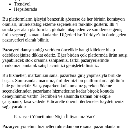
Trendyol
Hepsiburada
Bu platformların işleyişi benzerlik gösterse de her birinin komisyon
oranları, ürün/katalog ekleme seçenekleri farklılık gösterir. İlk 4
sırada yer alan platformlar, globale hitap eden ve son derece geniş
ürün seçeneği sunan alanlardır. Diğerleri ise Türkiye’nin önde gelen
pazaryerleri olarak bilinir.
Pazaryeri danışmanlığı verirken öncelikle hangi kitlelere hitap
edebileceğinize dikkat ederiz. Eğer birden çok platformda ürün satışı
yapabilecek stok oranına sahipseniz, farklı pazaryerlerinde
markanızı tanıtarak satış hacminizi genişletebilirsiniz.
Bu hizmetler, markanızın sanal pazarlara giriş yapmasıyla birlikte
başlar. Sonrasında amacımız, ürünlerinizi bu platformlarda görünür
hale getirmektir. Satış yaparken kullanmanız gereken ödeme
seçeneklerinden pazarlama hizmetlerine kadar birçok konuda
deneyimimiz vardır. Tecrübeli ve alanında uzman bir ekiple
çalışmanız, kısa vadede E-ticarette önemli ilerlemeler kaydetmenizi
sağlayacaktır.
Pazaryeri Yönetimine Niçin İhtiyacınız Var?
Pazaryeri yönetimi hizmetleri almadan önce sanal pazar alanlarını