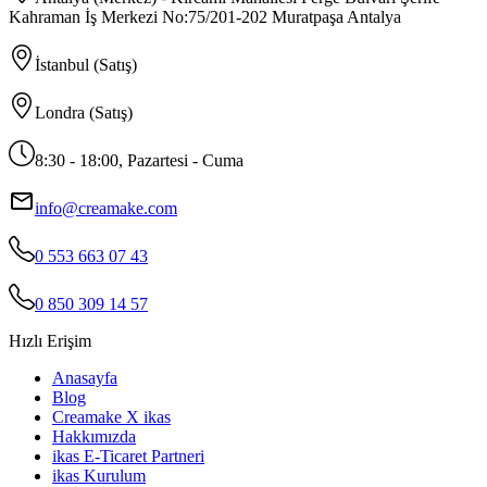
Kahraman İş Merkezi No:75/201-202 Muratpaşa Antalya
İstanbul (Satış)
Londra (Satış)
8:30 - 18:00, Pazartesi - Cuma
info@creamake.com
0 553 663 07 43
0 850 309 14 57
Hızlı Erişim
Anasayfa
Blog
Creamake X ikas
Hakkımızda
ikas E-Ticaret Partneri
ikas Kurulum