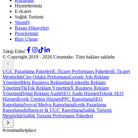
Kurumsal
Hizmetlerimiz
E-ticaret
Sağlık Turizmi
Shopify
Başarı Hikayeleri
Projelerimiz
Bize Ulaşın
Takip Edin!
© Copyright 2019 -
2026
Creamake.
Tüm hakları saklıdır.
UGC Pazarlama Paketleri
E-Ticaret Performans Paketleri
E-Ticaret
Mentörlük
Ciro Odaklı Performans
Google Ads Reklam
Yönetimi
Meta Business Reklamları
LinkedIn Reklam
Yönetimi
TikTok Reklam Yönetimi
X Business Reklam
Yönetimi
Dijital Reklam Audit
SEO Audit Hizmeti
Teknik SEO
Hizmeti
İçerik Üretimi Hizmeti
PPC Raporlama
SEO
Raporlama
Sosyal Medya Raporlama
İçerik Pazarlama
Raporlama
Influencer & UGC Raporlama
Sağlık Turizmi
Mentörlük
Sağlık Turizmi Performans Paketleri
#creamarketplace