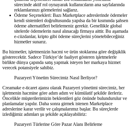
sürecinde aktif rol oynayarak kullanıcıların ana sayfalarında
reklamlarınızı görmelerini sağlarız.
Ödeme Seçenekleri: Bazı Marketplace adreslerinde ödemeler
kendi sistemleri doğrultusunda yapılsa da bir kısmında şahsen
ödeme alternatifleri belirlemeniz gerekir. Genellikle global
sitelerde ödemelerin nasıl alınacağı firmaya aittir. Bu aşamada
e-cüzdanlar, kripto gibi ödeme süreçlerini yönetebileceğiniz
hizmetler sunarız.
Bu hizmetler, işletmenizin hacmi ve ürün stoklarına göre değişiklik
gösterecektir. Sadece Türkiye’de faaliyet gösteren işletmelerle
birlikte dünya çapında satış yapmak isteyen her markaya hizmet
verecek potansiyele sahibiz.
Pazaryeri Yönetim Sürecimiz Nasıl İlerliyor?
Creamake e-ticaret ajansı olarak Pazaryeri yönetimi sürecimiz, her
işletmenin hacmine göre adım adım ve kümülatif şekilde ilerleriz.
Öncelikle müşterilerimizin beklentileri göz önünde bulundurulur ve
planlamalar yapılır. Daha sonra girmek istenen Marketplace
adreslerine karar verilir ve çalışmalarımız başlar. Bu süreçlerde
izlediğimiz adımları şu şekilde açıklayabiliriz:
Pazaryeri Türlerine Göre Pazar Alanı Belirleme