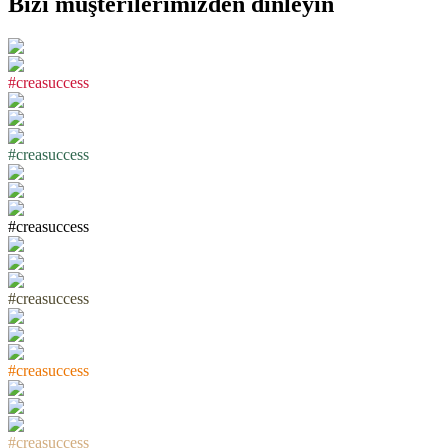
Bizi müşterilerimizden dinleyin
#
c
r
e
a
s
u
c
c
e
s
s
#
c
r
e
a
s
u
c
c
e
s
s
#
c
r
e
a
s
u
c
c
e
s
s
#
c
r
e
a
s
u
c
c
e
s
s
#
c
r
e
a
s
u
c
c
e
s
s
#
c
r
e
a
s
u
c
c
e
s
s