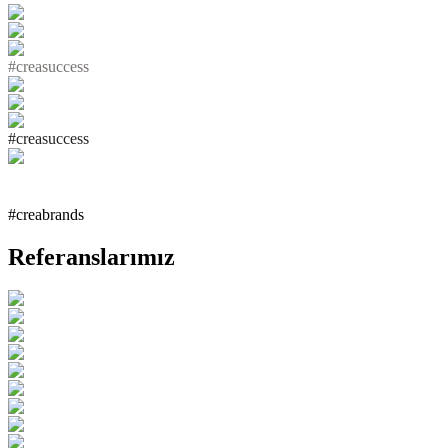
#
c
r
e
a
s
u
c
c
e
s
s
#
c
r
e
a
s
u
c
c
e
s
s
#creabrands
Referanslarımız