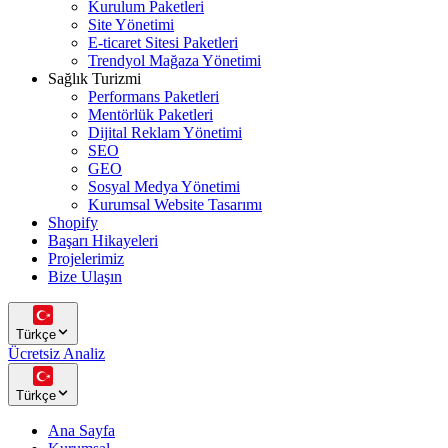
Kurulum Paketleri
Site Yönetimi
E-ticaret Sitesi Paketleri
Trendyol Mağaza Yönetimi
Sağlık Turizmi
Performans Paketleri
Mentörlük Paketleri
Dijital Reklam Yönetimi
SEO
GEO
Sosyal Medya Yönetimi
Kurumsal Website Tasarımı
Shopify
Başarı Hikayeleri
Projelerimiz
Bize Ulaşın
Türkçe
Ücretsiz Analiz
Türkçe
Ana Sayfa