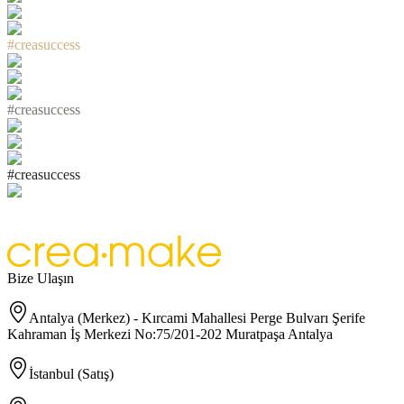
#
c
r
e
a
s
u
c
c
e
s
s
#
c
r
e
a
s
u
c
c
e
s
s
#
c
r
e
a
s
u
c
c
e
s
s
Bize Ulaşın
Antalya (Merkez) - Kırcami Mahallesi Perge Bulvarı Şerife
Kahraman İş Merkezi No:75/201-202 Muratpaşa Antalya
İstanbul (Satış)