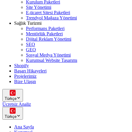
Kurulum Paketleri
Site Yönetimi
E-ticaret Sitesi Paketleri
Trendyol Mağaza Yönetimi
Sağlık Turizmi
Performans Paketleri
Mentörlük Paketleri
Dijital Reklam Yönetimi
SEO
GEO
Sosyal Medya Yönetimi
Kurumsal Website Tasarımı
Shopify
Başarı Hikayeleri
Projelerimiz
Bize Ulaşın
Türkçe
Ücretsiz Analiz
Türkçe
Ana Sayfa