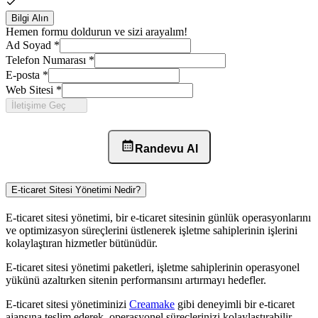
Bilgi Alın
Hemen formu doldurun ve sizi arayalım!
Ad Soyad
*
Telefon Numarası
*
E-posta
*
Web Sitesi
*
İletişime Geç
Randevu Al
E-ticaret Sitesi Yönetimi Nedir?
E-ticaret sitesi yönetimi, bir e-ticaret sitesinin günlük operasyonlarını
ve optimizasyon süreçlerini üstlenerek işletme sahiplerinin işlerini
kolaylaştıran hizmetler bütünüdür.
E-ticaret sitesi yönetimi paketleri, işletme sahiplerinin operasyonel
yükünü azaltırken sitenin performansını artırmayı hedefler.
E-ticaret sitesi yönetiminizi
Creamake
gibi deneyimli bir e-ticaret
ajansına teslim ederek, operasyonel süreçlerinizi kolaylaştırabilir,