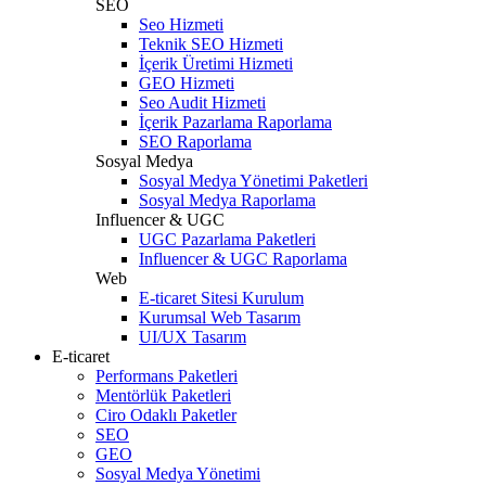
SEO
Seo Hizmeti
Teknik SEO Hizmeti
İçerik Üretimi Hizmeti
GEO Hizmeti
Seo Audit Hizmeti
İçerik Pazarlama Raporlama
SEO Raporlama
Sosyal Medya
Sosyal Medya Yönetimi Paketleri
Sosyal Medya Raporlama
Influencer & UGC
UGC Pazarlama Paketleri
Influencer & UGC Raporlama
Web
E-ticaret Sitesi Kurulum
Kurumsal Web Tasarım
UI/UX Tasarım
E-ticaret
Performans Paketleri
Mentörlük Paketleri
Ciro Odaklı Paketler
SEO
GEO
Sosyal Medya Yönetimi