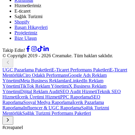
Kurumsal
Hizmetlerimiz
E-ticaret
Sağlık Turizmi
Shopify
Başarı Hikayeleri
Projelerimiz
Bize Ulaşın
Takip Edin!
© Copyright 2019 -
2026
Creamake.
Tüm hakları saklıdır.
UGC Pazarlama Paketleri
E-Ticaret Performans Paketleri
E-Ticaret
Mentörlük
Ciro Odaklı Performans
Google Ads Reklam
Yönetimi
Meta Business Reklamları
LinkedIn Reklam
Yönetimi
TikTok Reklam Yönetimi
X Business Reklam
Yönetimi
Dijital Reklam Audit
SEO Audit Hizmeti
Teknik SEO
Hizmeti
İçerik Üretimi Hizmeti
PPC Raporlama
SEO
Raporlama
Sosyal Medya Raporlama
İçerik Pazarlama
Raporlama
Influencer & UGC Raporlama
Sağlık Turizmi
Mentörlük
Sağlık Turizmi Performans Paketleri
#creapanel