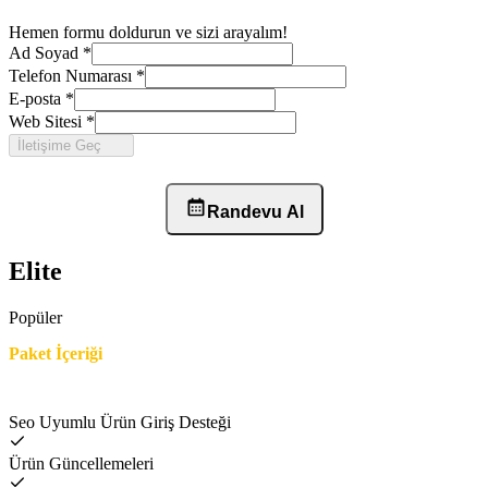
Hemen formu doldurun ve sizi arayalım!
Ad Soyad
*
Telefon Numarası
*
E-posta
*
Web Sitesi
*
İletişime Geç
Randevu Al
Elite
Popüler
Paket İçeriği
Seo Uyumlu Ürün Giriş Desteği
Ürün Güncellemeleri