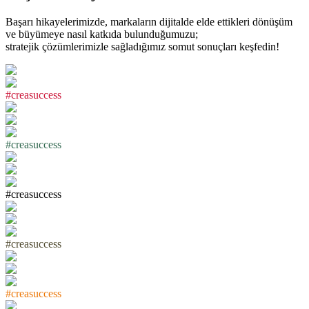
Başarı hikayelerimizde, markaların dijitalde elde ettikleri dönüşüm
ve büyümeye nasıl katkıda bulunduğumuzu;
stratejik çözümlerimizle sağladığımız somut sonuçları keşfedin!
#
c
r
e
a
s
u
c
c
e
s
s
#
c
r
e
a
s
u
c
c
e
s
s
#
c
r
e
a
s
u
c
c
e
s
s
#
c
r
e
a
s
u
c
c
e
s
s
#
c
r
e
a
s
u
c
c
e
s
s