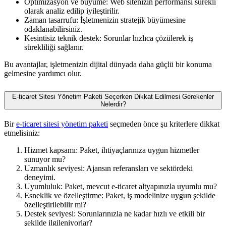
Optimizasyon ve büyüme: Web sitenizin performansı sürekli
olarak analiz edilip iyileştirilir.
Zaman tasarrufu: İşletmenizin stratejik büyümesine
odaklanabilirsiniz.
Kesintisiz teknik destek: Sorunlar hızlıca çözülerek iş
sürekliliği sağlanır.
Bu avantajlar, işletmenizin dijital dünyada daha güçlü bir konuma
gelmesine yardımcı olur.
E-ticaret Sitesi Yönetim Paketi Seçerken Dikkat Edilmesi Gerekenler
Nelerdir?
Bir
e-ticaret sitesi yönetim paketi
seçmeden önce şu kriterlere dikkat
etmelisiniz:
Hizmet kapsamı: Paket, ihtiyaçlarınıza uygun hizmetler
sunuyor mu?
Uzmanlık seviyesi: Ajansın referansları ve sektördeki
deneyimi.
Uyumluluk: Paket, mevcut e-ticaret altyapınızla uyumlu mu?
Esneklik ve özelleştirme: Paket, iş modelinize uygun şekilde
özelleştirilebilir mi?
Destek seviyesi: Sorunlarınızla ne kadar hızlı ve etkili bir
şekilde ilgileniyorlar?