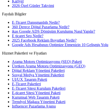
Kariyer
2026 Özel Günler Takvimi
Faydalı Bilgiler
E-Ticaret Danışmanlığı Nedir?
360 Derece Dijital Pazarlama Nedir?
ikas Google ADS Dönüşüm Kurulumu Nasıl Yapılır?
E ticaret Seo Nedir?
2025 Facebook Reklam Boyutları Nedir?
Google Ads Hesabınızı Optimize Etmenizin 10 Gelişmiş Yolu
Hizmet Paketleri ve Fiyatları
Arama Motoru Optimizasyonu (SEO) Paketi
Üretken Arama Motoru Optimizasyonu (GEO)
Dijital Reklam Yönetimi Paketleri
Sosyal Medya Yönetimi Paketleri
UI/UX Tasarım Paketi
E-Ticaret Paketleri
E-Ticaret Sitesi Kurulum Paketleri
E-ticaret Sitesi Yönetimi Paketi
Kurumsal Web Tasarım Paketi
Trendyol Mağaza Yönetimi Paketi
Influencer Pazarlama Ajansı