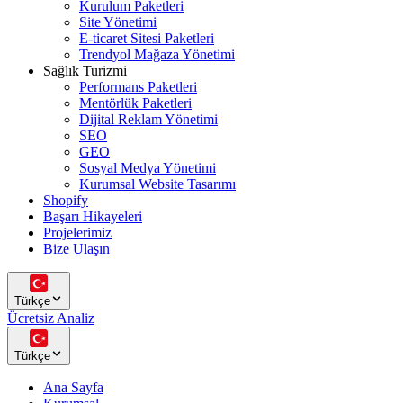
Kurulum Paketleri
Site Yönetimi
E-ticaret Sitesi Paketleri
Trendyol Mağaza Yönetimi
Sağlık Turizmi
Performans Paketleri
Mentörlük Paketleri
Dijital Reklam Yönetimi
SEO
GEO
Sosyal Medya Yönetimi
Kurumsal Website Tasarımı
Shopify
Başarı Hikayeleri
Projelerimiz
Bize Ulaşın
Türkçe
Ücretsiz Analiz
Türkçe
Ana Sayfa