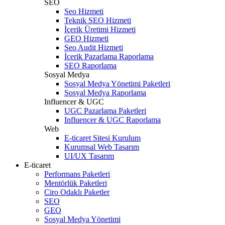
SEO
Seo Hizmeti
Teknik SEO Hizmeti
İçerik Üretimi Hizmeti
GEO Hizmeti
Seo Audit Hizmeti
İçerik Pazarlama Raporlama
SEO Raporlama
Sosyal Medya
Sosyal Medya Yönetimi Paketleri
Sosyal Medya Raporlama
Influencer & UGC
UGC Pazarlama Paketleri
Influencer & UGC Raporlama
Web
E-ticaret Sitesi Kurulum
Kurumsal Web Tasarım
UI/UX Tasarım
E-ticaret
Performans Paketleri
Mentörlük Paketleri
Ciro Odaklı Paketler
SEO
GEO
Sosyal Medya Yönetimi