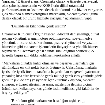
Yaşacan, "E-ticaret ajansı Creamake olarak, e-ticarete başlayacak
olan şahıs işletmelerinin ve KOBİ'lerin dijital ortamdaki
performanslarını maksimize edecek tüm konularda hizmet veriyoruz.
Çok yakında hizmet verdiğimiz markaların, e-ticaret yolculuğuna
destek olacak bir ürünü hizmete alacağız." açıklamasını yaptı.
'Dijitalde en kilit nokta içerik üretimi'
Creamake Kurucusu Özgür Yaşacan, e-ticaret danışmanlığı, dijital
reklam yönetimi, arama motoru optimizasyonu, sosyal medya
yönetimi, e-ticaret sitesi kurulumu, pazaryeri yönetimi ve yazılım
hizmetleri gibi e-ticarette işletmelerin ihtiyaçlarına yönelik hizmet
biçimlerinin Creamake çatısı altında sunulduğunu belirterek, e-
ticarette başarı için dikkat edilmesi gerekenleri anlattı:
"Markaların dijitalde kalıcı olmaları ve başarıya ulaşmaları için
günümüzde en kilit nokta içerik üretmektir. Çalıştığımız markalar
içerisinde içerik üretimi tarafında başarılı olan ve gerekli yatırımları
yapanlar, kısa süre içerisinde gerek takipçi gerek ciro yönünde gözle
görülür şekilde artış yaşıyorlar. İçerik üretmek dışında, e-ticaret
altyapısı, e-ticaret sitesinin tasarımı, müşteri ile iletişim biçimi,
ürünün son kullanıcıya kaç günde teslim edilmesi gibi faktörler de
başarıyı etkiliyor."
'Bir doktor gibi markamızın hastalığını teşhis edip,
tedavi ediyoruz'