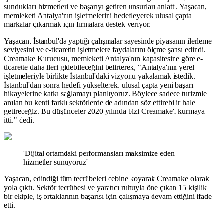
sundukları hizmetleri ve başarıyı getiren unsurları anlattı. Yaşacan,
memleketi Antalya'nın işletmelerini hedefleyerek ulusal çapta
markalar çıkarmak için firmalara destek veriyor.
Yaşacan, İstanbul'da yaptığı çalışmalar sayesinde piyasanın ilerleme
seviyesini ve e-ticaretin işletmelere faydalarını ölçme şansı edindi.
Creamake Kurucusu, memleketi Antalya'nın kapasitesine göre e-
ticarette daha ileri gidebileceğini belirterek, "Antalya'nın yerel
işletmeleriyle birlikte İstanbul'daki vizyonu yakalamak istedik.
İstanbul'dan sonra hedefi yükselterek, ulusal çapta yeni başarı
hikayelerine katkı sağlamayı planlıyoruz. Böylece sadece turizmle
anılan bu kenti farklı sektörlerde de adından söz ettirebilir hale
getireceğiz. Bu düşünceler 2020 yılında bizi Creamake'i kurmaya
itti." dedi.
'Dijital ortamdaki performansları maksimize eden
hizmetler sunuyoruz'
Yaşacan, edindiği tüm tecrübeleri cebine koyarak Creamake olarak
yola çıktı. Sektör tecrübesi ve yaratıcı ruhuyla öne çıkan 15 kişilik
bir ekiple, iş ortaklarının başarısı için çalışmaya devam ettiğini ifade
etti.