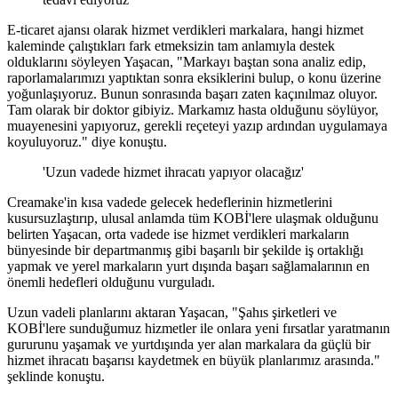
E-ticaret ajansı olarak hizmet verdikleri markalara, hangi hizmet
kaleminde çalıştıkları fark etmeksizin tam anlamıyla destek
olduklarını söyleyen Yaşacan, "Markayı baştan sona analiz edip,
raporlamalarımızı yaptıktan sonra eksiklerini bulup, o konu üzerine
yoğunlaşıyoruz. Bunun sonrasında başarı zaten kaçınılmaz oluyor.
Tam olarak bir doktor gibiyiz. Markamız hasta olduğunu söylüyor,
muayenesini yapıyoruz, gerekli reçeteyi yazıp ardından uygulamaya
koyuluyoruz." diye konuştu.
'Uzun vadede hizmet ihracatı yapıyor olacağız'
Creamake'in kısa vadede gelecek hedeflerinin hizmetlerini
kusursuzlaştırıp, ulusal anlamda tüm KOBİ'lere ulaşmak olduğunu
belirten Yaşacan, orta vadede ise hizmet verdikleri markaların
bünyesinde bir departmanmış gibi başarılı bir şekilde iş ortaklığı
yapmak ve yerel markaların yurt dışında başarı sağlamalarının en
önemli hedefleri olduğunu vurguladı.
Uzun vadeli planlarını aktaran Yaşacan, "Şahıs şirketleri ve
KOBİ'lere sunduğumuz hizmetler ile onlara yeni fırsatlar yaratmanın
gururunu yaşamak ve yurtdışında yer alan markalara da güçlü bir
hizmet ihracatı başarısı kaydetmek en büyük planlarımız arasında."
şeklinde konuştu.