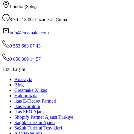
Londra (Satış)
8:30 - 18:00, Pazartesi - Cuma
info@creamake.com
0 553 663 07 43
0 850 309 14 57
Hızlı Erişim
Anasayfa
Blog
Creamake X ikas
Hakkımızda
ikas E-Ticaret Partneri
ikas Kurulum
ikas SEO Ajansı
Shopify Partner Ajansı Türkiye
Sağlık Turizmi Ajansı
Sağlık Turizmi Teşvikleri
İş Ortaklarımız