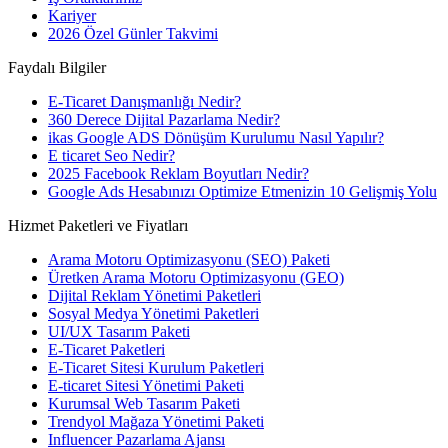
Kariyer
2026 Özel Günler Takvimi
Faydalı Bilgiler
E-Ticaret Danışmanlığı Nedir?
360 Derece Dijital Pazarlama Nedir?
ikas Google ADS Dönüşüm Kurulumu Nasıl Yapılır?
E ticaret Seo Nedir?
2025 Facebook Reklam Boyutları Nedir?
Google Ads Hesabınızı Optimize Etmenizin 10 Gelişmiş Yolu
Hizmet Paketleri ve Fiyatları
Arama Motoru Optimizasyonu (SEO) Paketi
Üretken Arama Motoru Optimizasyonu (GEO)
Dijital Reklam Yönetimi Paketleri
Sosyal Medya Yönetimi Paketleri
UI/UX Tasarım Paketi
E-Ticaret Paketleri
E-Ticaret Sitesi Kurulum Paketleri
E-ticaret Sitesi Yönetimi Paketi
Kurumsal Web Tasarım Paketi
Trendyol Mağaza Yönetimi Paketi
Influencer Pazarlama Ajansı