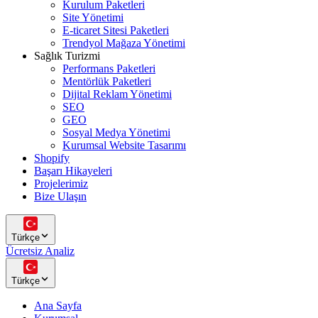
Kurulum Paketleri
Site Yönetimi
E-ticaret Sitesi Paketleri
Trendyol Mağaza Yönetimi
Sağlık Turizmi
Performans Paketleri
Mentörlük Paketleri
Dijital Reklam Yönetimi
SEO
GEO
Sosyal Medya Yönetimi
Kurumsal Website Tasarımı
Shopify
Başarı Hikayeleri
Projelerimiz
Bize Ulaşın
Türkçe
Ücretsiz Analiz
Türkçe
Ana Sayfa