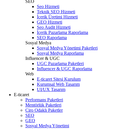
SEO
Seo Hizmeti
Teknik SEO Hizmeti
İçerik Üretimi Hizmeti
GEO Hizmeti
Seo Audit Hizmeti
İçerik Pazarlama Raporlama
SEO Raporlama
Sosyal Medya
Sosyal Medya Yönetimi Paketleri
Sosyal Medya Raporlama
Influencer & UGC
UGC Pazarlama Paketleri
Influencer & UGC Raporlama
Web
E-ticaret Sitesi Kurulum
Kurumsal Web Tasarım
UI/UX Tasarım
E-ticaret
Performans Paketleri
Mentörlük Paketleri
Ciro Odaklı Paketler
SEO
GEO
Sosyal Medya Yönetimi