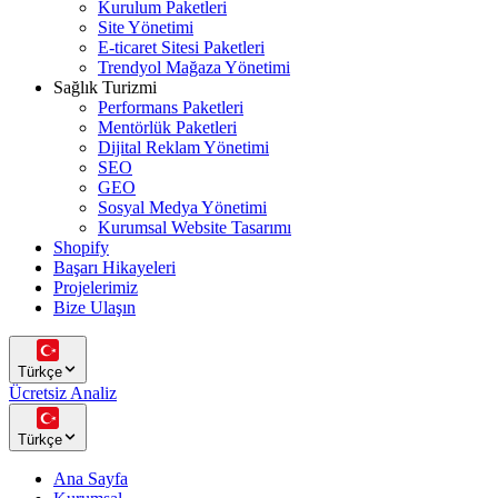
Kurulum Paketleri
Site Yönetimi
E-ticaret Sitesi Paketleri
Trendyol Mağaza Yönetimi
Sağlık Turizmi
Performans Paketleri
Mentörlük Paketleri
Dijital Reklam Yönetimi
SEO
GEO
Sosyal Medya Yönetimi
Kurumsal Website Tasarımı
Shopify
Başarı Hikayeleri
Projelerimiz
Bize Ulaşın
Türkçe
Ücretsiz Analiz
Türkçe
Ana Sayfa