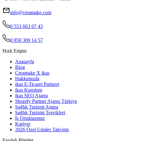
info@creamake.com
0 553 663 07 43
0 850 309 14 57
Hızlı Erişim
Anasayfa
Blog
Creamake X ikas
Hakkımızda
ikas E-Ticaret Partneri
ikas Kurulum
ikas SEO Ajansı
Shopify Partner Ajansı Türkiye
Sağlık Turizmi Ajansı
Sağlık Turizmi Teşvikleri
İş Ortaklarımız
Kariyer
2026 Özel Günler Takvimi
Faydalı Bilgiler