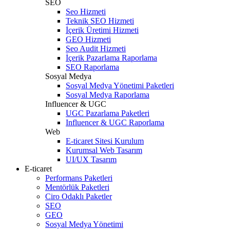
SEO
Seo Hizmeti
Teknik SEO Hizmeti
İçerik Üretimi Hizmeti
GEO Hizmeti
Seo Audit Hizmeti
İçerik Pazarlama Raporlama
SEO Raporlama
Sosyal Medya
Sosyal Medya Yönetimi Paketleri
Sosyal Medya Raporlama
Influencer & UGC
UGC Pazarlama Paketleri
Influencer & UGC Raporlama
Web
E-ticaret Sitesi Kurulum
Kurumsal Web Tasarım
UI/UX Tasarım
E-ticaret
Performans Paketleri
Mentörlük Paketleri
Ciro Odaklı Paketler
SEO
GEO
Sosyal Medya Yönetimi