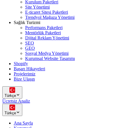
Kurulum Paketleri
Site Yönetimi
E-ticaret Sitesi Paketleri
Trendyol Mağaza Yönetimi
Sağlık Turizmi
Performans Paketleri
Mentörlük Paketleri
Dijital Reklam Yönetimi
SEO
GEO
Sosyal Medya Yönetimi
Kurumsal Website Tasarımı
Shopify
Başarı Hikayeleri
Projelerimiz
Bize Ulaşın
Türkçe
Ücretsiz Analiz
Türkçe
Ana Sayfa