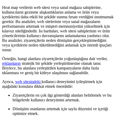
Heat map verilerin web sitesi veya sanal mağaza sahiplerine,
kullanıcıların gezinme alışkanlıklarını anlama ve ürün veya
içeriklerini daha etkili bir şekilde sunma fırsatı verdiğini unutmamak
gerekir. Bu analizler, web sitelerinin veya sanal mağazaların
performansını artırmak ve müşteri memnuniyetini yükseltmek için
kılavuz niteliğindedir. Isı haritaları, web sitesi sahiplerinin ve ürün
yöneticilerinin kullanıcı davranışlarını anlamalarına yardımcı olur.
Bu analizler, ziyaretçilerin neden dönüşüm gerçekleştirmediğini
veya içeriklerin neden tüketilmediğini anlamak için önemli ipuçları
sunar.
Örneğin, hangi alanlara ziyaretçilerin yoğunlaştığına dair veriler,
reklamların
stratejik bir şekilde yerleştirilmesine olanak tanır.
Böylece, bu alanlara yerleştirilen kampanyaların daha fazla
tıklanması ve geniş bir kitleye ulaşılması sağlanabilir.
Ayrıca,
web sitesindeki
kullanıcı deneyimini iyileştirmek için
aşağıdaki konulara dikkat etmek önemlidir:
Ziyaretçilerin en çok ilgi gösterdiği alanları belirlemek ve bu
bölgelerde kullanıcı deneyimini artırmak.
Dönüşüm oranlarını artırmak için sayfa düzenini ve içeriği
optimize etmek.