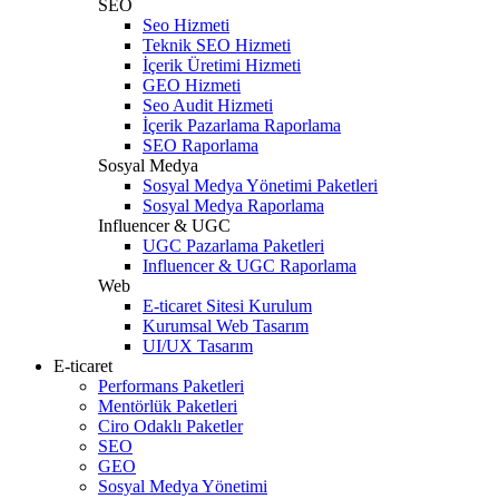
SEO
Seo Hizmeti
Teknik SEO Hizmeti
İçerik Üretimi Hizmeti
GEO Hizmeti
Seo Audit Hizmeti
İçerik Pazarlama Raporlama
SEO Raporlama
Sosyal Medya
Sosyal Medya Yönetimi Paketleri
Sosyal Medya Raporlama
Influencer & UGC
UGC Pazarlama Paketleri
Influencer & UGC Raporlama
Web
E-ticaret Sitesi Kurulum
Kurumsal Web Tasarım
UI/UX Tasarım
E-ticaret
Performans Paketleri
Mentörlük Paketleri
Ciro Odaklı Paketler
SEO
GEO
Sosyal Medya Yönetimi