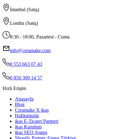
İstanbul (Satış)
Londra (Satış)
8:30 - 18:00, Pazartesi - Cuma
info@creamake.com
0 553 663 07 43
0 850 309 14 57
Hızlı Erişim
Anasayfa
Blog
Creamake X ikas
Hakkımızda
ikas E-Ticaret Partneri
ikas Kurulum
ikas SEO Ajansı
Shopify Partner Ajansı Türkiye