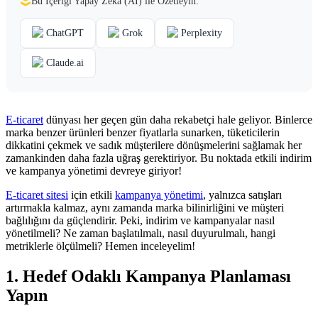
Bu İçeriği Yapay Zekâ (AI) ile Özetleyin:
ChatGPT
Grok
Perplexity
Claude.ai
E-ticaret
dünyası her geçen gün daha rekabetçi hale geliyor. Binlerce
marka benzer ürünleri benzer fiyatlarla sunarken, tüketicilerin
dikkatini çekmek ve sadık müşterilere dönüşmelerini sağlamak her
zamankinden daha fazla uğraş gerektiriyor. Bu noktada etkili indirim
ve kampanya yönetimi devreye giriyor!
E-ticaret sitesi
için etkili
kampanya yönetimi
, yalnızca satışları
artırmakla kalmaz, aynı zamanda marka bilinirliğini ve müşteri
bağlılığını da güçlendirir. Peki, indirim ve kampanyalar nasıl
yönetilmeli? Ne zaman başlatılmalı, nasıl duyurulmalı, hangi
metriklerle ölçülmeli? Hemen inceleyelim!
1. Hedef Odaklı Kampanya Planlaması
Yapın