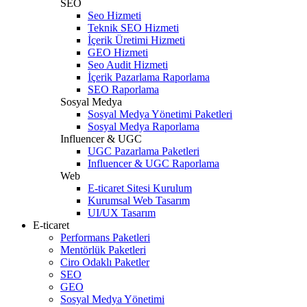
SEO
Seo Hizmeti
Teknik SEO Hizmeti
İçerik Üretimi Hizmeti
GEO Hizmeti
Seo Audit Hizmeti
İçerik Pazarlama Raporlama
SEO Raporlama
Sosyal Medya
Sosyal Medya Yönetimi Paketleri
Sosyal Medya Raporlama
Influencer & UGC
UGC Pazarlama Paketleri
Influencer & UGC Raporlama
Web
E-ticaret Sitesi Kurulum
Kurumsal Web Tasarım
UI/UX Tasarım
E-ticaret
Performans Paketleri
Mentörlük Paketleri
Ciro Odaklı Paketler
SEO
GEO
Sosyal Medya Yönetimi