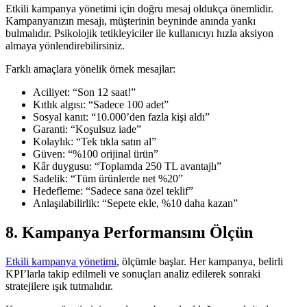
Etkili kampanya yönetimi için doğru mesaj oldukça önemlidir.
Kampanyanızın mesajı, müşterinin beyninde anında yankı
bulmalıdır. Psikolojik tetikleyiciler ile kullanıcıyı hızla aksiyon
almaya yönlendirebilirsiniz.
Farklı amaçlara yönelik örnek mesajlar:
Aciliyet: “Son 12 saat!”
Kıtlık algısı: “Sadece 100 adet”
Sosyal kanıt: “10.000’den fazla kişi aldı”
Garanti: “Koşulsuz iade”
Kolaylık: “Tek tıkla satın al”
Güven: “%100 orijinal ürün”
Kâr duygusu: “Toplamda 250 TL avantajlı”
Sadelik: “Tüm ürünlerde net %20”
Hedefleme: “Sadece sana özel teklif”
Anlaşılabilirlik: “Sepete ekle, %10 daha kazan”
8. Kampanya Performansını Ölçün
Etkili kampanya yönetimi
, ölçümle başlar. Her kampanya, belirli
KPI’larla takip edilmeli ve sonuçları analiz edilerek sonraki
stratejilere ışık tutmalıdır.