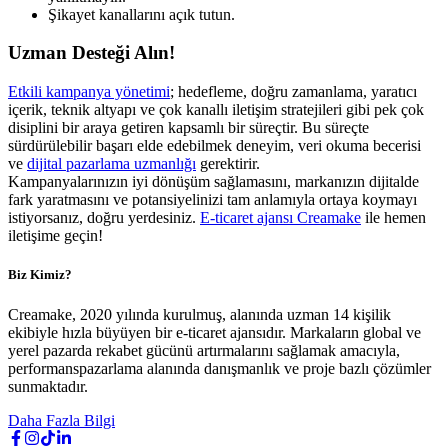
Şikayet kanallarını açık tutun.
Uzman Desteği Alın!
Etkili kampanya yönetimi
; hedefleme, doğru zamanlama, yaratıcı
içerik, teknik altyapı ve çok kanallı iletişim stratejileri gibi pek çok
disiplini bir araya getiren kapsamlı bir süreçtir. Bu süreçte
sürdürülebilir başarı elde edebilmek deneyim, veri okuma becerisi
ve
dijital pazarlama uzmanlığı
gerektirir.
Kampanyalarınızın iyi dönüşüm sağlamasını, markanızın dijitalde
fark yaratmasını ve potansiyelinizi tam anlamıyla ortaya koymayı
istiyorsanız, doğru yerdesiniz.
E-ticaret ajansı Creamake
ile hemen
iletişime geçin!
Biz Kimiz?
Creamake, 2020 yılında kurulmuş, alanında uzman 14 kişilik
ekibiyle hızla büyüyen bir e-ticaret ajansıdır. Markaların global ve
yerel pazarda rekabet gücünü artırmalarını sağlamak amacıyla,
performanspazarlama alanında danışmanlık ve proje bazlı çözümler
sunmaktadır.
Daha Fazla Bilgi