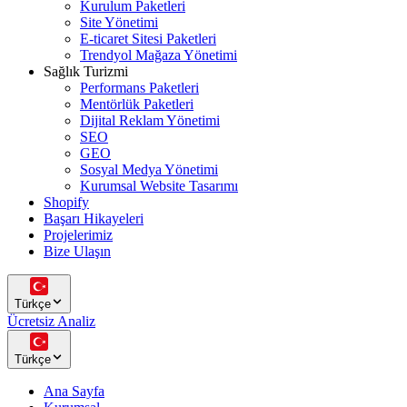
Kurulum Paketleri
Site Yönetimi
E-ticaret Sitesi Paketleri
Trendyol Mağaza Yönetimi
Sağlık Turizmi
Performans Paketleri
Mentörlük Paketleri
Dijital Reklam Yönetimi
SEO
GEO
Sosyal Medya Yönetimi
Kurumsal Website Tasarımı
Shopify
Başarı Hikayeleri
Projelerimiz
Bize Ulaşın
Türkçe
Ücretsiz Analiz
Türkçe
Ana Sayfa