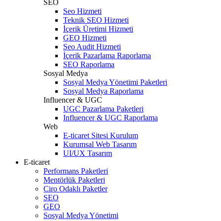
SEO
Seo Hizmeti
Teknik SEO Hizmeti
İçerik Üretimi Hizmeti
GEO Hizmeti
Seo Audit Hizmeti
İçerik Pazarlama Raporlama
SEO Raporlama
Sosyal Medya
Sosyal Medya Yönetimi Paketleri
Sosyal Medya Raporlama
Influencer & UGC
UGC Pazarlama Paketleri
Influencer & UGC Raporlama
Web
E-ticaret Sitesi Kurulum
Kurumsal Web Tasarım
UI/UX Tasarım
E-ticaret
Performans Paketleri
Mentörlük Paketleri
Ciro Odaklı Paketler
SEO
GEO
Sosyal Medya Yönetimi