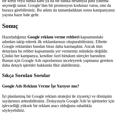
bir kredi veya banka kartı ya da bir banka hesabıyla para yatırma
seçeneği sunar. Google’dan bir promosyon kodunuz varsa, onu da
buraya girebilirsiniz. Bu adımı da tamamladıktan sonra kampanyanız
yayına hazır hale gelir.
Sonuç
Hazırladığımız
Google reklam verme rehberi
kapsamındaki
adımları takip ederek ilk reklamlarınızı oluşturabilirsiniz. Elbette
Google reklamları bundan biraz daha karmaşıktır. Ancak tüm
detaylara bu rehber kapsamında yer vermemiz mümkün değildir.
Çünkü her kampanya, kendine özel birtakım süreçler barındırır.
Bunun için Google Ads raporlarınızı inceleyerek yapmanız gereken
daha detaylı işlemler hakkında fikir alabilirsiniz.
Sıkça Sorulan Sorular
Google Ads Reklam Verme İşe Yarıyor mu?
İyi planlanmış bir Google reklam stratejisi ile ziyaretçi ve dönüşüm
sayılarınızı arttırabilirsiniz. Dolayısıyla Google Ads’in işletmeler için
işlevselliği yüksek bir reklam aracı olduğunu rahatlıkla
söyleyebiliriz.