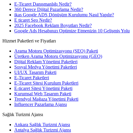
E-Ticaret Danışmanlığı Nedir?
360 Derece Dijital Pazarlama Nedir?
ikas Google ADS Dönüşüm Kurulumu Nasıl Yapılır?
E ticaret Seo Nedir?
2025 Facebook Reklam Boyutları Nedir?
Google Ads Hesabınızı Optimize Etmenizin 10 Gelişmiş Yolu
Hizmet Paketleri ve Fiyatları
Arama Motoru Optimizasyonu (SEO) Paketi
Üretken Arama Motoru Optimizasyonu (GEO)
Dijital Reklam Yönetimi Paketleri
Sosyal Medya Yönetimi Paketleri
UI/UX Tasarım Paketi
E-Ticaret Paketleri
E-Ticaret Sitesi Kurulum Paketleri
E-ticaret Sitesi Yönetimi Paketi
Kurumsal Web Tasarım Paketi
Trendyol Mağaza Yönetimi Paketi
Influencer Pazarlama Ajansı
Sağlık Turizmi Ajansı
Ankara Sağlık Turizmi Ajansı
Antalya Sağlık Turizmi Ajansı