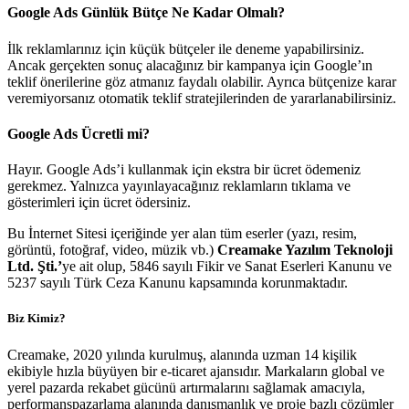
Google Ads Günlük Bütçe Ne Kadar Olmalı?
İlk reklamlarınız için küçük bütçeler ile deneme yapabilirsiniz.
Ancak gerçekten sonuç alacağınız bir kampanya için Google’ın
teklif önerilerine göz atmanız faydalı olabilir. Ayrıca bütçenize karar
veremiyorsanız otomatik teklif stratejilerinden de yararlanabilirsiniz.
Google Ads Ücretli mi?
Hayır. Google Ads’i kullanmak için ekstra bir ücret ödemeniz
gerekmez. Yalnızca yayınlayacağınız reklamların tıklama ve
gösterimleri için ücret ödersiniz.
Bu İnternet Sitesi içeriğinde yer alan tüm eserler (yazı, resim,
görüntü, fotoğraf, video, müzik vb.)
Creamake Yazılım Teknoloji
Ltd. Şti.’
ye ait olup, 5846 sayılı Fikir ve Sanat Eserleri Kanunu ve
5237 sayılı Türk Ceza Kanunu kapsamında korunmaktadır.
Biz Kimiz?
Creamake, 2020 yılında kurulmuş, alanında uzman 14 kişilik
ekibiyle hızla büyüyen bir e-ticaret ajansıdır. Markaların global ve
yerel pazarda rekabet gücünü artırmalarını sağlamak amacıyla,
performanspazarlama alanında danışmanlık ve proje bazlı çözümler