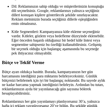
Dil: Reklamınızın sahip olduğu ve müşterilerinizin konuştuğu
dili seçmelisiniz. Google, reklamlarınızı yalnızca seçtiğiniz
dilleri konuşan kişilere gösterilecek şekilde sınırlayacaktır.
Reklam metninizin burada seçtiğiniz dillerle eşleştiğinden
emin olmalısınız.
Kitle Segmentleri: Kampanyanıza kitle ekleme seçeneğiniz
vardır. Kitleler, gözlem veya hedefleme düzeyinde eklenebilir.
Eğer önceden başarılı olduğunuz bir hedef kitle listesi veya
segmentine sahipseniz bu özelliği kullanabilirsiniz. Gelişmiş
bir seçenek olduğu için başlangıç aşamasında bu seçeneğe
pek ihtiyacınız olmayabilir.
Bütçe ve Teklif Verme
Bütçe ayarı oldukça basittir. Burada, kampanyanızın her gün
harcamasını istediğiniz para miktarını belirleyeceksiniz. Günlük
bütçenizi belirlemek için iyi bir başlangıç noktasıdır. Bu sayede aylık
ne kadar harcama yapmak istediğinizi belirleyin. Ardından bu tutarı,
reklamlarınızın ayda bir yayınlanacağı gün sayısına bölerek
hesaplayabilirsiniz.
Reklamlarınızı her gün yayınlamayı planlıyorsanız 30’a, yalnızca
hafta içi reklam yayınlıyorsanız 20’ye bölün. Bu şekilde günlük