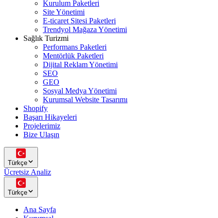
Kurulum Paketleri
Site Yönetimi
E-ticaret Sitesi Paketleri
Trendyol Mağaza Yönetimi
Sağlık Turizmi
Performans Paketleri
Mentörlük Paketleri
Dijital Reklam Yönetimi
SEO
GEO
Sosyal Medya Yönetimi
Kurumsal Website Tasarımı
Shopify
Başarı Hikayeleri
Projelerimiz
Bize Ulaşın
Türkçe
Ücretsiz Analiz
Türkçe
Ana Sayfa