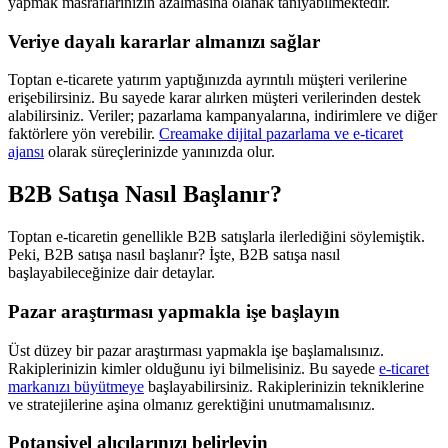
yapmak masraflarınızın azalmasına olanak tanıyabilmektedir.
Veriye dayalı kararlar almanızı sağlar
Toptan e-ticarete yatırım yaptığınızda ayrıntılı müşteri verilerine
erişebilirsiniz. Bu sayede karar alırken müşteri verilerinden destek
alabilirsiniz. Veriler; pazarlama kampanyalarına, indirimlere ve diğer
faktörlere yön verebilir.
Creamake dijital pazarlama ve e-ticaret
ajansı
olarak süreçlerinizde yanınızda olur.
B2B Satışa Nasıl Başlanır?
Toptan e-ticaretin genellikle B2B satışlarla ilerlediğini söylemiştik.
Peki, B2B satışa nasıl başlanır? İşte, B2B satışa nasıl
başlayabileceğinize dair detaylar.
Pazar araştırması yapmakla işe başlayın
Üst düzey bir pazar araştırması yapmakla işe başlamalısınız.
Rakiplerinizin kimler olduğunu iyi bilmelisiniz. Bu sayede
e-ticaret
markanızı büyütmeye
başlayabilirsiniz. Rakiplerinizin tekniklerine
ve stratejilerine aşina olmanız gerektiğini unutmamalısınız.
Potansiyel alıcılarınızı belirleyin