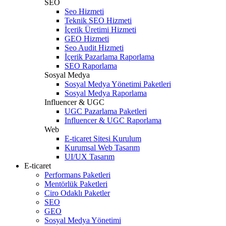
SEO
Seo Hizmeti
Teknik SEO Hizmeti
İçerik Üretimi Hizmeti
GEO Hizmeti
Seo Audit Hizmeti
İçerik Pazarlama Raporlama
SEO Raporlama
Sosyal Medya
Sosyal Medya Yönetimi Paketleri
Sosyal Medya Raporlama
Influencer & UGC
UGC Pazarlama Paketleri
Influencer & UGC Raporlama
Web
E-ticaret Sitesi Kurulum
Kurumsal Web Tasarım
UI/UX Tasarım
E-ticaret
Performans Paketleri
Mentörlük Paketleri
Ciro Odaklı Paketler
SEO
GEO
Sosyal Medya Yönetimi