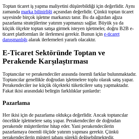
Toptan ticaret iş yapma maliyetini düşürebildiği için değerlidir. Aynı
zamanda
marka bilinirliği
açısından değerlidir. Çünkü toptan ticaret
sayesinde birçok işletme markanızı tanır. Bu da ağızdan ağıza
pazarlama stratejilerine yatırım yapmanızı sağlar. Büyük ya da
küçük ölçekte toptan satışa girmek isteyen işletmeler, doğru B2B e-
ticaret platformları ile ilerlemesi gerekir. Bunun için
e-ticaret
danışmanlığı
alarak ilerlemeleri yararlı olacaktır.
E-Ticaret Sektöründe Toptan ve
Perakende Karşılaştırması
Toptancılar ve perakendeciler arasında önemli farklar bulunmaktadır.
Toptancılar genellikle doğrudan işletmelere toplu olarak satış yapar.
Perakendeciler ise küçük ölçekteki tüketicilere satış yapmaktadır.
Fakat ikisi arasındaki belirgin farklılıklar şunlardır:
Pazarlama
Her ikisi için de pazarlama oldukça değerlidir. Ancak toptancılar
öncelikle işletmelere satış yapar. Perakendeciler de doğrudan
perakende müşterilerine hitap eder. Yani perakendecilerin
pazarlamaya önemli ölçüde yatırım yapması gerekir. Çünkü
perakendecilerin müşteri tabanı sürekli değişebilmektedir.