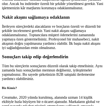
olur. Ancak bu indirimler özenli bir şekilde yönetilmesi gerekir. Yani
işletmenizin kâr marjlarını korumaya odaklanmalısınız.
Nakit akışını sağlamaya odaklanın
İlerleyen süreçlerdeki alacakların ve borçların özenli ve düzenli bir
şekilde incelenmesi gerekir. Yani nakit akışını sağlamaya
odaklanmalısınız. Toptancılara müşteri ödemelerini zamanında
yapmaya özen göstermelisiniz. Profesyonel bir muhasebeci, nakit
akışının doğru yapılmasına yardımcı olabilir. İlk başta nakit akışını
iyi sağladığınızdan emin olmalısınız.
Sonuçları takip edip değerlendirin
Tüm bu süreçlerin sonuçlarını düzenli olarak takip etmelisiniz. Aynı
zamanda bazı sonuçlardan memnun değilseniz, iyileştirmeler
yapmalısınız. Bu sayede şirketinizin B2B satıştaki ilerlemesine
yardımcı olabilirsiniz.
Biz Kimiz?
Creamake, 2020 yılında kurulmuş, alanında uzman 14 kişilik
ekibiyle hızla büyüyen bir e-ticaret ajansıdır. Markaların global ve
yerel pazarda rekabet gücünü artırmalarını sağlamak amacıyla,