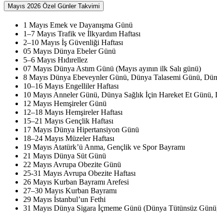
Mayıs 2026 Özel Günler Takvimi
1 Mayıs Emek ve Dayanışma Günü
1–7 Mayıs Trafik ve İlkyardım Haftası
2–10 Mayıs İş Güvenliği Haftası
05 Mayıs Dünya Ebeler Günü
5–6 Mayıs Hıdırellez
07 Mayıs Dünya Astım Günü (Mayıs ayının ilk Salı günü)
8 Mayıs Dünya Ebeveynler Günü, Dünya Talasemi Günü, Düny
10–16 Mayıs Engelliler Haftası
10 Mayıs Anneler Günü, Dünya Sağlık İçin Hareket Et Günü
12 Mayıs Hemşireler Günü
12–18 Mayıs Hemşireler Haftası
15–21 Mayıs Gençlik Haftası
17 Mayıs Dünya Hipertansiyon Günü
18–24 Mayıs Müzeler Haftası
19 Mayıs Atatürk’ü Anma, Gençlik ve Spor Bayramı
21 Mayıs Dünya Süt Günü
22 Mayıs Avrupa Obezite Günü
25-31 Mayıs Avrupa Obezite Haftası
26 Mayıs Kurban Bayramı Arefesi
27–30 Mayıs Kurban Bayramı
29 Mayıs İstanbul’un Fethi
31 Mayıs Dünya Sigara İçmeme Günü (Dünya Tütünsüz Günü