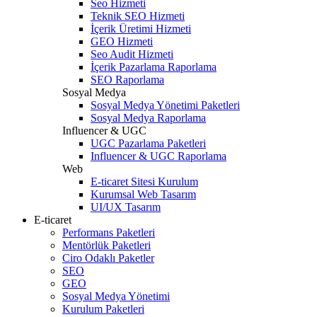
Seo Hizmeti
Teknik SEO Hizmeti
İçerik Üretimi Hizmeti
GEO Hizmeti
Seo Audit Hizmeti
İçerik Pazarlama Raporlama
SEO Raporlama
Sosyal Medya
Sosyal Medya Yönetimi Paketleri
Sosyal Medya Raporlama
Influencer & UGC
UGC Pazarlama Paketleri
Influencer & UGC Raporlama
Web
E-ticaret Sitesi Kurulum
Kurumsal Web Tasarım
UI/UX Tasarım
E-ticaret
Performans Paketleri
Mentörlük Paketleri
Ciro Odaklı Paketler
SEO
GEO
Sosyal Medya Yönetimi
Kurulum Paketleri