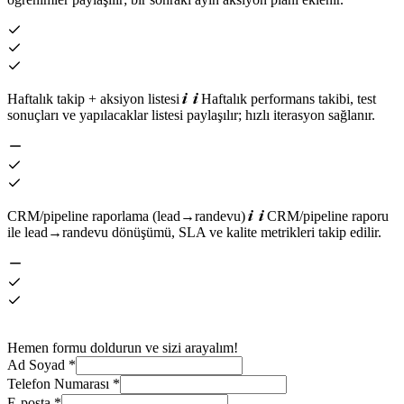
Haftalık takip + aksiyon listesi
Haftalık performans takibi, test
sonuçları ve yapılacaklar listesi paylaşılır; hızlı iterasyon sağlanır.
CRM/pipeline raporlama (lead→randevu)
CRM/pipeline raporu
ile lead→randevu dönüşümü, SLA ve kalite metrikleri takip edilir.
Hemen formu doldurun ve sizi arayalım!
Ad Soyad
*
Telefon Numarası
*
E-posta
*