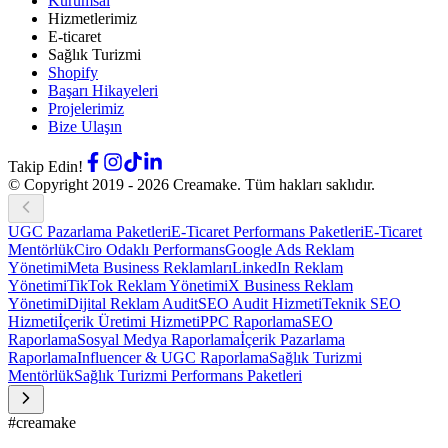
Kurumsal
Hizmetlerimiz
E-ticaret
Sağlık Turizmi
Shopify
Başarı Hikayeleri
Projelerimiz
Bize Ulaşın
Takip Edin!
© Copyright 2019 -
2026
Creamake.
Tüm hakları saklıdır.
UGC Pazarlama Paketleri
E-Ticaret Performans Paketleri
E-Ticaret
Mentörlük
Ciro Odaklı Performans
Google Ads Reklam
Yönetimi
Meta Business Reklamları
LinkedIn Reklam
Yönetimi
TikTok Reklam Yönetimi
X Business Reklam
Yönetimi
Dijital Reklam Audit
SEO Audit Hizmeti
Teknik SEO
Hizmeti
İçerik Üretimi Hizmeti
PPC Raporlama
SEO
Raporlama
Sosyal Medya Raporlama
İçerik Pazarlama
Raporlama
Influencer & UGC Raporlama
Sağlık Turizmi
Mentörlük
Sağlık Turizmi Performans Paketleri
#creamake