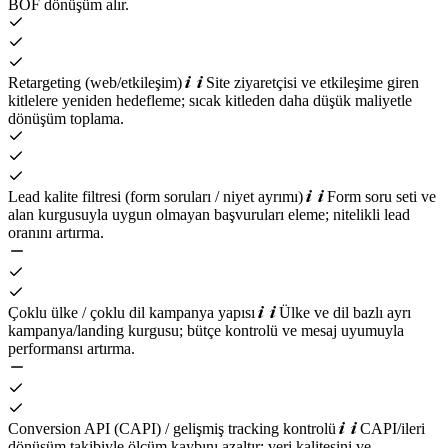
BOF dönüşüm alır.
Retargeting (web/etkileşim)
Site ziyaretçisi ve etkileşime giren
kitlelere yeniden hedefleme; sıcak kitleden daha düşük maliyetle
dönüşüm toplama.
Lead kalite filtresi (form soruları / niyet ayrımı)
Form soru seti ve
alan kurgusuyla uygun olmayan başvuruları eleme; nitelikli lead
oranını artırma.
Çoklu ülke / çoklu dil kampanya yapısı
Ülke ve dil bazlı ayrı
kampanya/landing kurgusu; bütçe kontrolü ve mesaj uyumuyla
performansı artırma.
Conversion API (CAPI) / gelişmiş tracking kontrolü
CAPI/ileri
dönüşüm takibiyle ölçüm kaybını azaltır; veri kalitesini ve