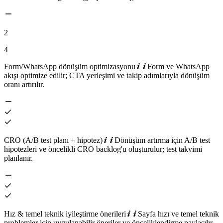
2
4
Form/WhatsApp dönüşüm optimizasyonu
Form ve WhatsApp
akışı optimize edilir; CTA yerleşimi ve takip adımlarıyla dönüşüm
oranı artırılır.
CRO (A/B test planı + hipotez)
Dönüşüm artırma için A/B test
hipotezleri ve öncelikli CRO backlog'u oluşturulur; test takvimi
planlanır.
Hız & temel teknik iyileştirme önerileri
Sayfa hızı ve temel teknik
problemler için uygulanabilir öneriler ve önceliklendirme paylaşılır.