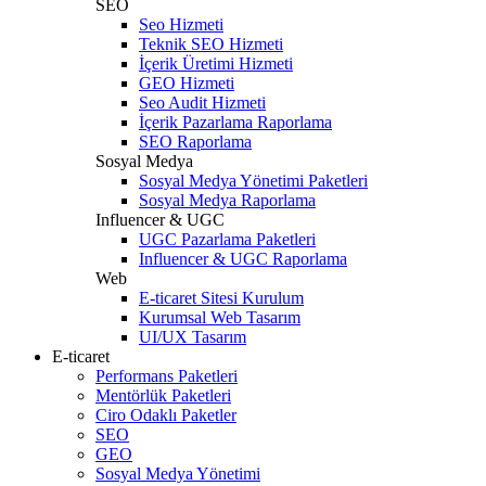
SEO
Seo Hizmeti
Teknik SEO Hizmeti
İçerik Üretimi Hizmeti
GEO Hizmeti
Seo Audit Hizmeti
İçerik Pazarlama Raporlama
SEO Raporlama
Sosyal Medya
Sosyal Medya Yönetimi Paketleri
Sosyal Medya Raporlama
Influencer & UGC
UGC Pazarlama Paketleri
Influencer & UGC Raporlama
Web
E-ticaret Sitesi Kurulum
Kurumsal Web Tasarım
UI/UX Tasarım
E-ticaret
Performans Paketleri
Mentörlük Paketleri
Ciro Odaklı Paketler
SEO
GEO
Sosyal Medya Yönetimi