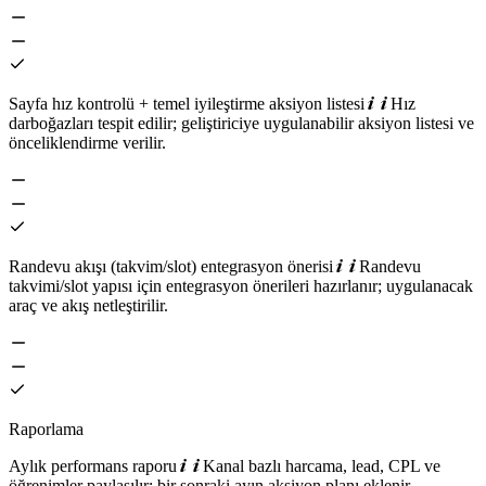
Sayfa hız kontrolü + temel iyileştirme aksiyon listesi
Hız
darboğazları tespit edilir; geliştiriciye uygulanabilir aksiyon listesi ve
önceliklendirme verilir.
Randevu akışı (takvim/slot) entegrasyon önerisi
Randevu
takvimi/slot yapısı için entegrasyon önerileri hazırlanır; uygulanacak
araç ve akış netleştirilir.
Raporlama
Aylık performans raporu
Kanal bazlı harcama, lead, CPL ve
öğrenimler paylaşılır; bir sonraki ayın aksiyon planı eklenir.