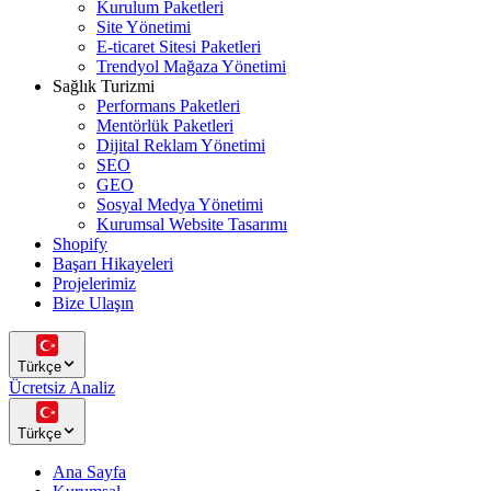
Kurulum Paketleri
Site Yönetimi
E-ticaret Sitesi Paketleri
Trendyol Mağaza Yönetimi
Sağlık Turizmi
Performans Paketleri
Mentörlük Paketleri
Dijital Reklam Yönetimi
SEO
GEO
Sosyal Medya Yönetimi
Kurumsal Website Tasarımı
Shopify
Başarı Hikayeleri
Projelerimiz
Bize Ulaşın
Türkçe
Ücretsiz Analiz
Türkçe
Ana Sayfa