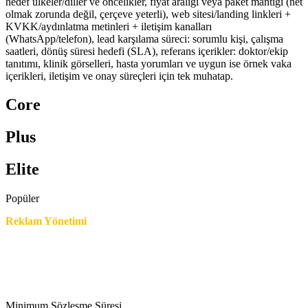
hedef ülkeler/diller ve öncelikler, fiyat aralığı veya paket mantığı (net
olmak zorunda değil, çerçeve yeterli), web sitesi/landing linkleri +
KVKK/aydınlatma metinleri + iletişim kanalları
(WhatsApp/telefon), lead karşılama süreci: sorumlu kişi, çalışma
saatleri, dönüş süresi hedefi (SLA), referans içerikler: doktor/ekip
tanıtımı, klinik görselleri, hasta yorumları ve uygun ise örnek vaka
içerikleri, iletişim ve onay süreçleri için tek muhatap.
Core
Plus
Elite
Popüler
Reklam Yönetimi
Minimum Sözleşme Süresi