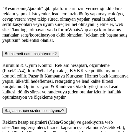
"Kesin sonuç/garanti" gibi platformların izin vermediği iddialarla
reklam yapmak isteyenler, lead'lere hızlı dönüş yapamayacak (geç
cevap veren) veya takip süreci olmayan yapılar, yasal izinleri,
sertifikasyonları veya uyum süreçleri net olmayan işletmeler, web
sitesi/landing'i olmayan ya da form/WhatsApp akışı kurulmamış
markalar, satış/koordinasyon ekibi olmadan "reklam tek başına satış
yaptırsın" beklentisi olanlar.
Bu hizmeti nasıl başlatıyoruz?
Kurulum & Uyum Kontrol: Reklam hesapları, ölçümleme
(Pixel/GA4), form/WhatsApp akışı, KVKK ve politika uyumu
kontrol edilir. Pazar & Kampanya Kurgusu: Hizmet bazlı kampanya
yapısı, ülke/dil hedeflemesi, retargeting ve lead kalite filtresi
kurgulanır. Optimizasyon & Randevu Odaklı İyileştirme: Lead
kalitesi, dönüş süresi ve randevuya giden oranlar izlenir; haftalık
optimizasyon ve ölçekleme yapılır.
Başlamak için sizden ne istiyoruz?
Reklam hesap erişimleri (Meta/Google) ve gerekiyorsa web
sitesi/landing erişimleri, hizmet kapsamı (saç ekimi/diş/estetik vb.),