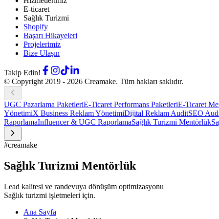
Hizmetlerimiz
E-ticaret
Sağlık Turizmi
Shopify
Başarı Hikayeleri
Projelerimiz
Bize Ulaşın
Takip Edin!
© Copyright 2019 -
2026
Creamake.
Tüm hakları saklıdır.
UGC Pazarlama Paketleri
E-Ticaret Performans Paketleri
E-Ticaret Me
Yönetimi
X Business Reklam Yönetimi
Dijital Reklam Audit
SEO Audi
Raporlama
Influencer & UGC Raporlama
Sağlık Turizmi Mentörlük
Sa
#creamake
Sağlık Turizmi Mentörlük
Lead kalitesi ve randevuya dönüşüm optimizasyonu
Sağlık turizmi işletmeleri için.
Ana Sayfa