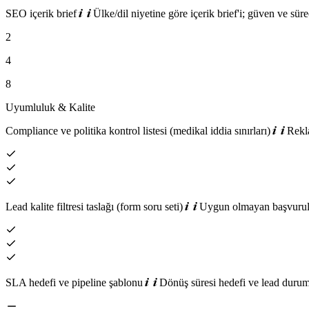
SEO içerik brief
Ülke/dil niyetine göre içerik brief'i; güven ve sür
2
4
8
Uyumluluk & Kalite
Compliance ve politika kontrol listesi (medikal iddia sınırları)
Rekla
Lead kalite filtresi taslağı (form soru seti)
Uygun olmayan başvurular
SLA hedefi ve pipeline şablonu
Dönüş süresi hedefi ve lead durum 