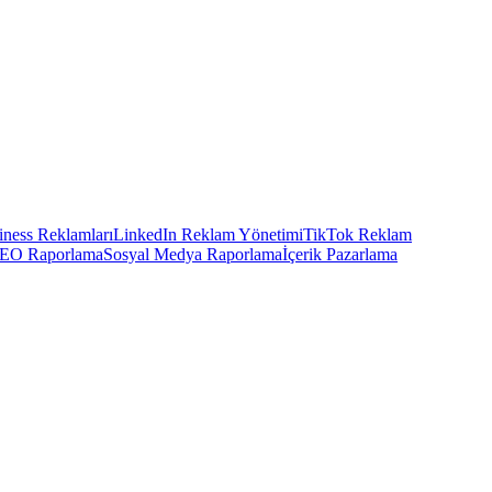
ness Reklamları
LinkedIn Reklam Yönetimi
TikTok Reklam
EO Raporlama
Sosyal Medya Raporlama
İçerik Pazarlama