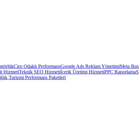
ntörlük
Ciro Odaklı Performans
Google Ads Reklam Yönetimi
Meta Busi
t Hizmeti
Teknik SEO Hizmeti
İçerik Üretimi Hizmeti
PPC Raporlama
S
ğlık Turizmi Performans Paketleri