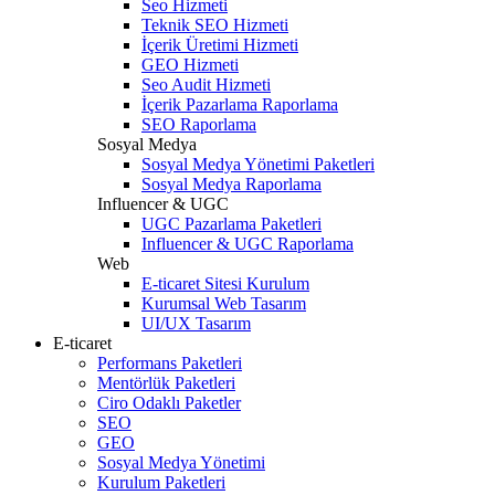
Seo Hizmeti
Teknik SEO Hizmeti
İçerik Üretimi Hizmeti
GEO Hizmeti
Seo Audit Hizmeti
İçerik Pazarlama Raporlama
SEO Raporlama
Sosyal Medya
Sosyal Medya Yönetimi Paketleri
Sosyal Medya Raporlama
Influencer & UGC
UGC Pazarlama Paketleri
Influencer & UGC Raporlama
Web
E-ticaret Sitesi Kurulum
Kurumsal Web Tasarım
UI/UX Tasarım
E-ticaret
Performans Paketleri
Mentörlük Paketleri
Ciro Odaklı Paketler
SEO
GEO
Sosyal Medya Yönetimi
Kurulum Paketleri