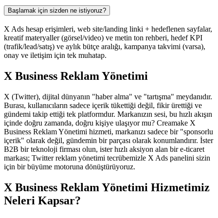
Başlamak için sizden ne istiyoruz?
X Ads hesap erişimleri, web site/landing linki + hedeflenen sayfalar,
kreatif materyaller (görsel/video) ve metin ton rehberi, hedef KPI
(trafik/lead/satış) ve aylık bütçe aralığı, kampanya takvimi (varsa),
onay ve iletişim için tek muhatap.
X Business Reklam Yönetimi
X (Twitter), dijital dünyanın "haber alma" ve "tartışma" meydanıdır.
Burası, kullanıcıların sadece içerik tükettiği değil, fikir ürettiği ve
gündemi takip ettiği tek platformdur. Markanızın sesi, bu hızlı akışın
içinde doğru zamanda, doğru kişiye ulaşıyor mu? Creamake X
Business Reklam Yönetimi hizmeti, markanızı sadece bir "sponsorlu
içerik" olarak değil, gündemin bir parçası olarak konumlandırır. İster
B2B bir teknoloji firması olun, ister hızlı aksiyon alan bir e-ticaret
markası; Twitter reklam yönetimi tecrübemizle X Ads panelini sizin
için bir büyüme motoruna dönüştürüyoruz.
X Business Reklam Yönetimi Hizmetimiz
Neleri Kapsar?