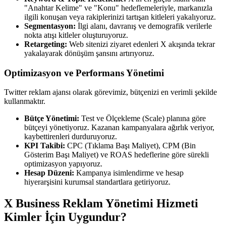
"Anahtar Kelime" ve "Konu" hedeflemeleriyle, markanızla
ilgili konuşan veya rakiplerinizi tartışan kitleleri yakalıyoruz.
Segmentasyon:
İlgi alanı, davranış ve demografik verilerle
nokta atışı kitleler oluşturuyoruz.
Retargeting:
Web sitenizi ziyaret edenleri X akışında tekrar
yakalayarak dönüşüm şansını artırıyoruz.
Optimizasyon ve Performans Yönetimi
Twitter reklam ajansı olarak görevimiz, bütçenizi en verimli şekilde
kullanmaktır.
Bütçe Yönetimi:
Test ve Ölçekleme (Scale) planına göre
bütçeyi yönetiyoruz. Kazanan kampanyalara ağırlık veriyor,
kaybettirenleri durduruyoruz.
KPI Takibi:
CPC (Tıklama Başı Maliyet), CPM (Bin
Gösterim Başı Maliyet) ve ROAS hedeflerine göre sürekli
optimizasyon yapıyoruz.
Hesap Düzeni:
Kampanya isimlendirme ve hesap
hiyerarşisini kurumsal standartlara getiriyoruz.
X Business Reklam Yönetimi Hizmeti
Kimler İçin Uygundur?