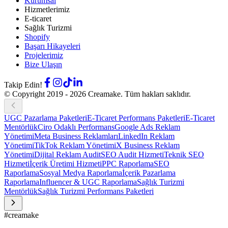
Kurumsal
Hizmetlerimiz
E-ticaret
Sağlık Turizmi
Shopify
Başarı Hikayeleri
Projelerimiz
Bize Ulaşın
Takip Edin!
© Copyright 2019 -
2026
Creamake.
Tüm hakları saklıdır.
UGC Pazarlama Paketleri
E-Ticaret Performans Paketleri
E-Ticaret
Mentörlük
Ciro Odaklı Performans
Google Ads Reklam
Yönetimi
Meta Business Reklamları
LinkedIn Reklam
Yönetimi
TikTok Reklam Yönetimi
X Business Reklam
Yönetimi
Dijital Reklam Audit
SEO Audit Hizmeti
Teknik SEO
Hizmeti
İçerik Üretimi Hizmeti
PPC Raporlama
SEO
Raporlama
Sosyal Medya Raporlama
İçerik Pazarlama
Raporlama
Influencer & UGC Raporlama
Sağlık Turizmi
Mentörlük
Sağlık Turizmi Performans Paketleri
#creamake