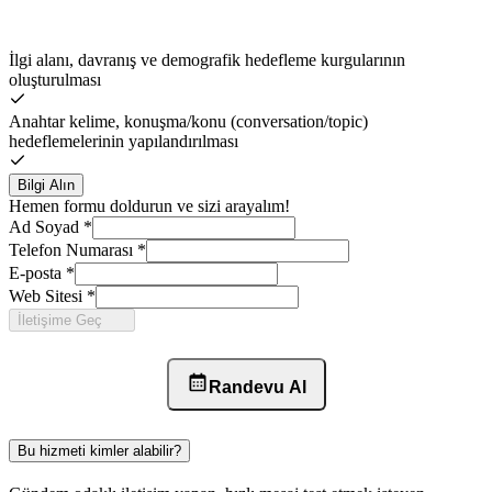
İlgi alanı, davranış ve demografik hedefleme kurgularının
oluşturulması
Anahtar kelime, konuşma/konu (conversation/topic)
hedeflemelerinin yapılandırılması
Bilgi Alın
Hemen formu doldurun ve sizi arayalım!
Ad Soyad
*
Telefon Numarası
*
E-posta
*
Web Sitesi
*
İletişime Geç
Randevu Al
Bu hizmeti kimler alabilir?