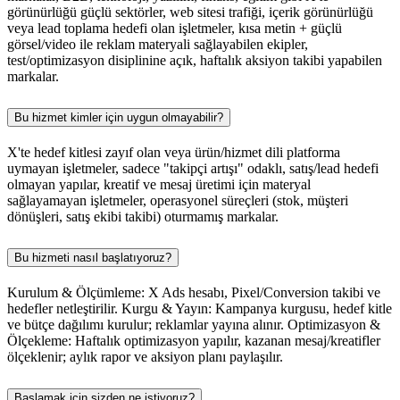
görünürlüğü güçlü sektörler, web sitesi trafiği, içerik görünürlüğü
veya lead toplama hedefi olan işletmeler, kısa metin + güçlü
görsel/video ile reklam materyali sağlayabilen ekipler,
test/optimizasyon disiplinine açık, haftalık aksiyon takibi yapabilen
markalar.
Bu hizmet kimler için uygun olmayabilir?
X'te hedef kitlesi zayıf olan veya ürün/hizmet dili platforma
uymayan işletmeler, sadece "takipçi artışı" odaklı, satış/lead hedefi
olmayan yapılar, kreatif ve mesaj üretimi için materyal
sağlayamayan işletmeler, operasyonel süreçleri (stok, müşteri
dönüşleri, satış ekibi takibi) oturmamış markalar.
Bu hizmeti nasıl başlatıyoruz?
Kurulum & Ölçümleme: X Ads hesabı, Pixel/Conversion takibi ve
hedefler netleştirilir. Kurgu & Yayın: Kampanya kurgusu, hedef kitle
ve bütçe dağılımı kurulur; reklamlar yayına alınır. Optimizasyon &
Ölçekleme: Haftalık optimizasyon yapılır, kazanan mesaj/kreatifler
ölçeklenir; aylık rapor ve aksiyon planı paylaşılır.
Başlamak için sizden ne istiyoruz?