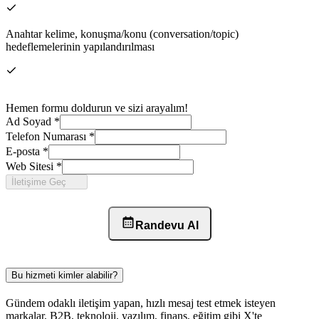
Anahtar kelime, konuşma/konu (conversation/topic)
hedeflemelerinin yapılandırılması
Hemen formu doldurun ve sizi arayalım!
Ad Soyad
*
Telefon Numarası
*
E-posta
*
Web Sitesi
*
İletişime Geç
Randevu Al
Bu hizmeti kimler alabilir?
Gündem odaklı iletişim yapan, hızlı mesaj test etmek isteyen
markalar, B2B, teknoloji, yazılım, finans, eğitim gibi X'te