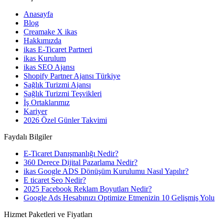
Anasayfa
Blog
Creamake X ikas
Hakkımızda
ikas E-Ticaret Partneri
ikas Kurulum
ikas SEO Ajansı
Shopify Partner Ajansı Türkiye
Sağlık Turizmi Ajansı
Sağlık Turizmi Teşvikleri
İş Ortaklarımız
Kariyer
2026 Özel Günler Takvimi
Faydalı Bilgiler
E-Ticaret Danışmanlığı Nedir?
360 Derece Dijital Pazarlama Nedir?
ikas Google ADS Dönüşüm Kurulumu Nasıl Yapılır?
E ticaret Seo Nedir?
2025 Facebook Reklam Boyutları Nedir?
Google Ads Hesabınızı Optimize Etmenizin 10 Gelişmiş Yolu
Hizmet Paketleri ve Fiyatları