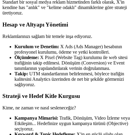
Standart bir sosyal medya reklam hizmetinden farklı olarak, X'in
kendine has "anlık" ve "kelime odaklı" dinamiklerine göre strateji
üretiyoruz.
Hesap ve Altyapı Yönetimi
Reklamlarınızı sağlam bir temele inşa ediyoruz.
Kurulum ve Denetim:
X Ads (Ads Manager) hesabının
profesyonel kurulumu, ödeme ve yetki kontrolleri.
Ölçümleme:
X Pixel (Website Tag) kurulumu ile web sitesi
trafiğinin takip edilmesi. Dönüşüm (Conversion) ve Event
tanımlarının yapılandırılarak verinin doğrulanması.
Takip:
UTM standartlarının belirlenmesi, böylece trafiğin
kalitesini Analytics üzerinden de net bir şekilde görmenizi
sağlıyoruz.
Strateji ve Hedef Kitle Kurgusu
Kime, ne zaman ve nasıl sesleneceğiz?
Kampanya Mimarisi:
Trafik, Dönüşüm, Video İzleme veya
Etkileşim... Hedefinize uygun kampanya türünü (Objective)
seçiyoruz.
Keyword & Topic Hedefleme:
X'in en güçlü silahı olan