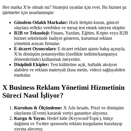
Her marka X'te olmalı mı? Stratejisi uyanlar için evet. Bu hizmet şu
işletmeler için tasarlanmıştır:
Gündem Odaklı Markalar:
Hızlı iletişim kuran, güncel
olaylara refleks verebilen ve mesaj test etmek isteyen ekipler.
B2B ve Teknoloji:
Finans, Yazılım, Eğitim, Kripto veya B2B
hizmet sektöründe faaliyet gösteren, kurumsal reklam
yönetimi arayan firmalar.
E-ticaret Oyuncuları:
E-ticaret reklam ajansı bakış açısıyla,
X'in dönüşüm potansiyelini (özellikle indirim/kampanya
dönemlerinde) kullanmak isteyenler.
Disiplinli Ekipler:
Test kültürüne açık, haftalık aksiyon
alabilen ve reklam materyali (kısa metin, video) sağlayabilen
markalar.
X Business Reklam Yönetimi Hizmetinin
Süreci Nasıl İşliyor?
Kurulum & Ölçümleme:
X Ads hesabı, Pixel ve dönüşüm
olaylarını (Event) kurarak veriyi garantiye alıyoruz.
Kurgu & Yayın:
Hedef kitle (Keyword/Topic), bütçe
dağılımı ve Twitter sponsorlu reklam kurgularını hazırlayıp
yayına alıyoruz.