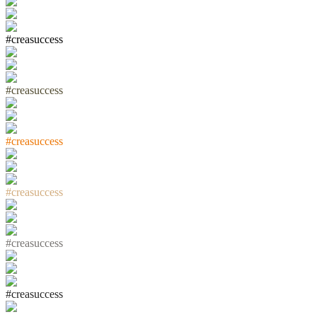
#
c
r
e
a
s
u
c
c
e
s
s
#
c
r
e
a
s
u
c
c
e
s
s
#
c
r
e
a
s
u
c
c
e
s
s
#
c
r
e
a
s
u
c
c
e
s
s
#
c
r
e
a
s
u
c
c
e
s
s
#
c
r
e
a
s
u
c
c
e
s
s