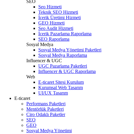
SEO
Seo Hizmeti
Teknik SEO Hizmeti
İçerik Üretimi Hizmeti
GEO Hizmeti
Seo Audit Hizmeti
İçerik Pazarlama Raporlama
SEO Raporlama
Sosyal Medya
Sosyal Medya Yönetimi Paketleri
Sosyal Medya Raporlama
Influencer & UGC
UGC Pazarlama Paketleri
Influencer & UGC Raporlama
Web
E-ticaret Sitesi Kurulum
Kurumsal Web Tasarım
UI/UX Tasarım
E-ticaret
Performans Paketleri
Mentörlük Paketleri
Ciro Odaklı Paketler
SEO
GEO
Sosyal Medya Yönetimi