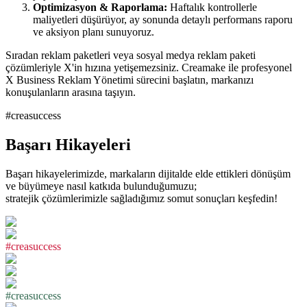
Optimizasyon & Raporlama:
Haftalık kontrollerle
maliyetleri düşürüyor, ay sonunda detaylı performans raporu
ve aksiyon planı sunuyoruz.
Sıradan reklam paketleri veya sosyal medya reklam paketi
çözümleriyle X'in hızına yetişemezsiniz. Creamake ile profesyonel
X Business Reklam Yönetimi sürecini başlatın, markanızı
konuşulanların arasına taşıyın.
#creasuccess
Başarı Hikayeleri
Başarı hikayelerimizde, markaların dijitalde elde ettikleri dönüşüm
ve büyümeye nasıl katkıda bulunduğumuzu;
stratejik çözümlerimizle sağladığımız somut sonuçları keşfedin!
#
c
r
e
a
s
u
c
c
e
s
s
#
c
r
e
a
s
u
c
c
e
s
s