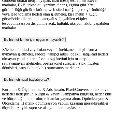
Gündem odaklı iletişim yapan, hızlı mesaj test etmek isteyen
markalar, B2B, teknoloji, yazılım, finans, eğitim gibi X'te
görünürlüğü güçlü sektörler, web sitesi trafiği, içerik görünürlüğü
veya lead toplama hedefi olan işletmeler, kısa metin + güçlü
görsel/video ile reklam materyali sağlayabilen ekipler,
test/optimizasyon disiplinine açık, haftalık aksiyon takibi yapabilen
markalar.
Bu hizmet kimler için uygun olmayabilir?
X'te hedef kitlesi zayıf olan veya ürün/hizmet dili platforma
uymayan işletmeler, sadece "takipçi artışı" odaklı, satış/lead hedefi
olmayan yapılar, kreatif ve mesaj üretimi için materyal
sağlayamayan işletmeler, operasyonel süreçleri (stok, müşteri
dönüşleri, satış ekibi takibi) oturmamış markalar.
Bu hizmeti nasıl başlatıyoruz?
Kurulum & Ölçümleme: X Ads hesabı, Pixel/Conversion takibi ve
hedefler netleştirilir. Kurgu & Yayın: Kampanya kurgusu, hedef kitle
ve bütçe dağılımı kurulur; reklamlar yayına alınır. Optimizasyon &
Ölçekleme: Haftalık optimizasyon yapılır, kazanan mesaj/kreatifler
ölçeklenir; aylık rapor ve aksiyon planı paylaşılır.