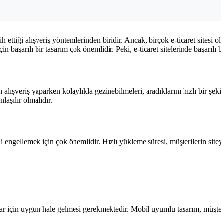
h ettiği alışveriş yöntemlerinden biridir. Ancak, birçok e-ticaret sitesi o
n başarılı bir tasarım çok önemlidir. Peki, e-ticaret sitelerinde başarılı 
rin alışveriş yaparken kolaylıkla gezinebilmeleri, aradıklarını hızlı bir şe
aşılır olmalıdır.
esini engellemek için çok önemlidir. Hızlı yükleme süresi, müşterilerin si
azlar için uygun hale gelmesi gerekmektedir. Mobil uyumlu tasarım, müşter