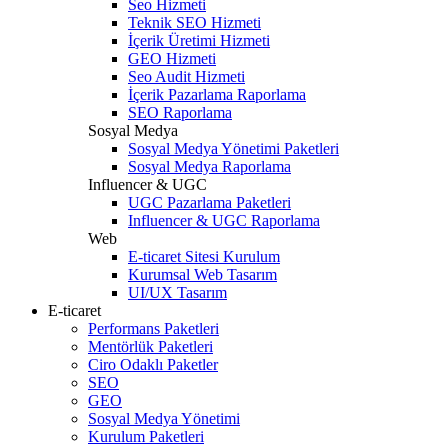
Seo Hizmeti
Teknik SEO Hizmeti
İçerik Üretimi Hizmeti
GEO Hizmeti
Seo Audit Hizmeti
İçerik Pazarlama Raporlama
SEO Raporlama
Sosyal Medya
Sosyal Medya Yönetimi Paketleri
Sosyal Medya Raporlama
Influencer & UGC
UGC Pazarlama Paketleri
Influencer & UGC Raporlama
Web
E-ticaret Sitesi Kurulum
Kurumsal Web Tasarım
UI/UX Tasarım
E-ticaret
Performans Paketleri
Mentörlük Paketleri
Ciro Odaklı Paketler
SEO
GEO
Sosyal Medya Yönetimi
Kurulum Paketleri