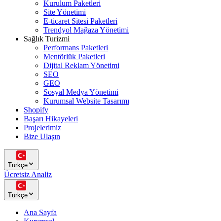
Kurulum Paketleri
Site Yönetimi
E-ticaret Sitesi Paketleri
Trendyol Mağaza Yönetimi
Sağlık Turizmi
Performans Paketleri
Mentörlük Paketleri
Dijital Reklam Yönetimi
SEO
GEO
Sosyal Medya Yönetimi
Kurumsal Website Tasarımı
Shopify
Başarı Hikayeleri
Projelerimiz
Bize Ulaşın
Türkçe
Ücretsiz Analiz
Türkçe
Ana Sayfa