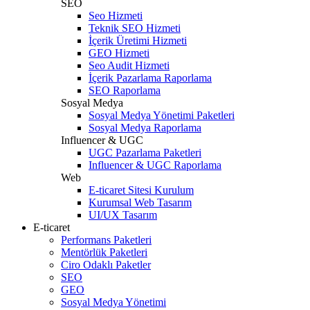
SEO
Seo Hizmeti
Teknik SEO Hizmeti
İçerik Üretimi Hizmeti
GEO Hizmeti
Seo Audit Hizmeti
İçerik Pazarlama Raporlama
SEO Raporlama
Sosyal Medya
Sosyal Medya Yönetimi Paketleri
Sosyal Medya Raporlama
Influencer & UGC
UGC Pazarlama Paketleri
Influencer & UGC Raporlama
Web
E-ticaret Sitesi Kurulum
Kurumsal Web Tasarım
UI/UX Tasarım
E-ticaret
Performans Paketleri
Mentörlük Paketleri
Ciro Odaklı Paketler
SEO
GEO
Sosyal Medya Yönetimi