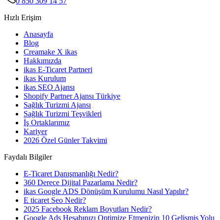
0 850 309 14 57
Hızlı Erişim
Anasayfa
Blog
Creamake X ikas
Hakkımızda
ikas E-Ticaret Partneri
ikas Kurulum
ikas SEO Ajansı
Shopify Partner Ajansı Türkiye
Sağlık Turizmi Ajansı
Sağlık Turizmi Teşvikleri
İş Ortaklarımız
Kariyer
2026 Özel Günler Takvimi
Faydalı Bilgiler
E-Ticaret Danışmanlığı Nedir?
360 Derece Dijital Pazarlama Nedir?
ikas Google ADS Dönüşüm Kurulumu Nasıl Yapılır?
E ticaret Seo Nedir?
2025 Facebook Reklam Boyutları Nedir?
Google Ads Hesabınızı Optimize Etmenizin 10 Gelişmiş Yolu