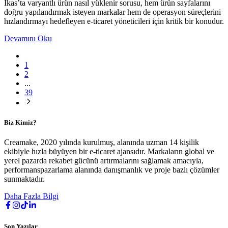
İkas’ta varyantlı ürün nasıl yüklenir sorusu, hem ürün sayfalarını
doğru yapılandırmak isteyen markalar hem de operasyon süreçlerini
hızlandırmayı hedefleyen e-ticaret yöneticileri için kritik bir konudur.
Devamını Oku
1
2
...
39
Biz Kimiz?
Creamake, 2020 yılında kurulmuş, alanında uzman 14 kişilik
ekibiyle hızla büyüyen bir e-ticaret ajansıdır. Markaların global ve
yerel pazarda rekabet gücünü artırmalarını sağlamak amacıyla,
performanspazarlama alanında danışmanlık ve proje bazlı çözümler
sunmaktadır.
Daha Fazla Bilgi
Son Yazılar