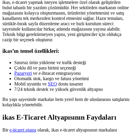
ikas, e-ticaret yapmak isteyen işletmelere özel olarak geliştirilen
bulut tabanlı bir yazılım çözümüdür. Her sektörden markanın online
mağazasını kolayca oluşturmasını, ürünlerini yönetmesini ve satış
kanallarını tek merkezden kontrol etmesini sağlar. Hazır temaları,
sürükle-bırak sayfa düzenleme aracı ve hızlı
kurulum
süreci
sayesinde kullanıcılar birkaç adımda mağazasını yayına alabilir.
Teknik bilgi gerektirmeyen yapısı, yeni girişimciler için oldukça
cazip bir seçenek oluşturur.
ikas’ın temel özellikleri:
Sınırsız ürün yükleme ve trafik desteği
Çoklu dil ve para birimi seçeneği
Pazaryeri
ve e-ihracat entegrasyonu
Otomatik stok, kargo ve fatura yönetimi
Mobil uyumlu ve
SEO
dostu tasarım
7/24 teknik destek ve yüksek güvenlik altyapısı
Bu yapı sayesinde markalar hem yerel hem de uluslararası satışlarını
kolaylıkla yönetebilir.
ikas E-Ticaret Altyapısının Faydaları
Bir
e-ticaret ajansı
olarak, ikas e-ticaret altyapısının markalara