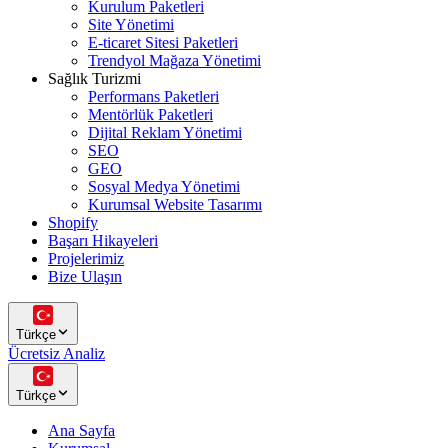
Kurulum Paketleri
Site Yönetimi
E-ticaret Sitesi Paketleri
Trendyol Mağaza Yönetimi
Sağlık Turizmi
Performans Paketleri
Mentörlük Paketleri
Dijital Reklam Yönetimi
SEO
GEO
Sosyal Medya Yönetimi
Kurumsal Website Tasarımı
Shopify
Başarı Hikayeleri
Projelerimiz
Bize Ulaşın
Türkçe
Ücretsiz Analiz
Türkçe
Ana Sayfa