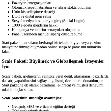
Pazaryeri entegrasyonları
Otomatik sepet hatırlatma ve tekrar stokta bildirimi
Ürün kişiselleştirme desteği
Blog ve dijital ürün satışı
Sosyal medya hesaplarıyla giriş (Social Login)
1000 e-posta gönderim hakkı
Kampanya ve indirim senaryoları oluşturma
Panel üzerinden manuel sipariş oluşturabilme
Start paketi, markaların herhangi bir teknik bilgiye veya yazılım
maliyetine ihtiyaç duymadan online satışa başlamasını mümkün
kılar.
Scale Paketi: Büyümek ve Globalleşmek İsteyenler
İçin
Scale paketi, işletmelerin yalnızca yerel değil, uluslararası pazarlarda
da satış yapabilmesini sağlayan gelişmiş özelliklerle donatılmıştır.
Start paketine ek olarak pazarlama, e-ihracat ve müşteri deneyimi
odaklı araçlar sunar.
Scale paketinin sunduğu avantajlar:
Gelişmiş SEO ve e-ticaret eğitim desteği
7/24 canlı teknik destek