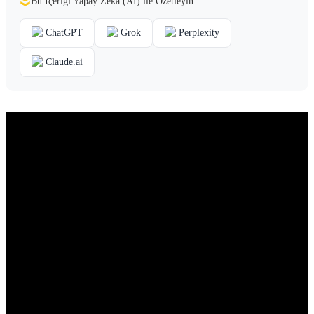
Bu İçeriği Yapay Zekâ (AI) ile Özetleyin:
ChatGPT
Grok
Perplexity
Claude.ai