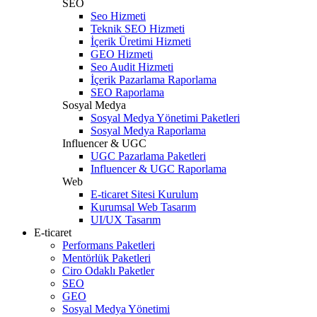
SEO
Seo Hizmeti
Teknik SEO Hizmeti
İçerik Üretimi Hizmeti
GEO Hizmeti
Seo Audit Hizmeti
İçerik Pazarlama Raporlama
SEO Raporlama
Sosyal Medya
Sosyal Medya Yönetimi Paketleri
Sosyal Medya Raporlama
Influencer & UGC
UGC Pazarlama Paketleri
Influencer & UGC Raporlama
Web
E-ticaret Sitesi Kurulum
Kurumsal Web Tasarım
UI/UX Tasarım
E-ticaret
Performans Paketleri
Mentörlük Paketleri
Ciro Odaklı Paketler
SEO
GEO
Sosyal Medya Yönetimi