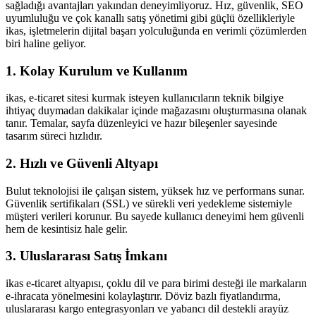
sağladığı avantajları yakından deneyimliyoruz. Hız, güvenlik, SEO
uyumluluğu ve çok kanallı satış yönetimi gibi güçlü özellikleriyle
ikas, işletmelerin dijital başarı yolculuğunda en verimli çözümlerden
biri haline geliyor.
1. Kolay Kurulum ve Kullanım
ikas, e-ticaret sitesi kurmak isteyen kullanıcıların teknik bilgiye
ihtiyaç duymadan dakikalar içinde mağazasını oluşturmasına olanak
tanır. Temalar, sayfa düzenleyici ve hazır bileşenler sayesinde
tasarım süreci hızlıdır.
2. Hızlı ve Güvenli Altyapı
Bulut teknolojisi ile çalışan sistem, yüksek hız ve performans sunar.
Güvenlik sertifikaları (SSL) ve sürekli veri yedekleme sistemiyle
müşteri verileri korunur. Bu sayede kullanıcı deneyimi hem güvenli
hem de kesintisiz hale gelir.
3. Uluslararası Satış İmkanı
ikas e-ticaret altyapısı, çoklu dil ve para birimi desteği ile markaların
e-ihracata yönelmesini kolaylaştırır. Döviz bazlı fiyatlandırma,
uluslararası kargo entegrasyonları ve yabancı dil destekli arayüz