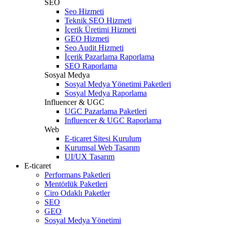
SEO
Seo Hizmeti
Teknik SEO Hizmeti
İçerik Üretimi Hizmeti
GEO Hizmeti
Seo Audit Hizmeti
İçerik Pazarlama Raporlama
SEO Raporlama
Sosyal Medya
Sosyal Medya Yönetimi Paketleri
Sosyal Medya Raporlama
Influencer & UGC
UGC Pazarlama Paketleri
Influencer & UGC Raporlama
Web
E-ticaret Sitesi Kurulum
Kurumsal Web Tasarım
UI/UX Tasarım
E-ticaret
Performans Paketleri
Mentörlük Paketleri
Ciro Odaklı Paketler
SEO
GEO
Sosyal Medya Yönetimi