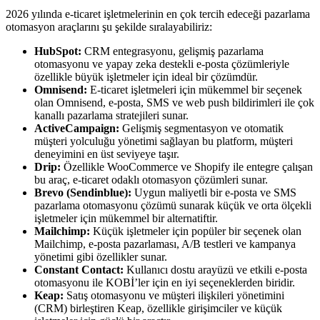
2026 yılında e-ticaret işletmelerinin en çok tercih edeceği pazarlama
otomasyon araçlarını şu şekilde sıralayabiliriz:
HubSpot:
CRM entegrasyonu, gelişmiş pazarlama
otomasyonu ve yapay zeka destekli e-posta çözümleriyle
özellikle büyük işletmeler için ideal bir çözümdür.
Omnisend:
E-ticaret işletmeleri için mükemmel bir seçenek
olan Omnisend, e-posta, SMS ve web push bildirimleri ile çok
kanallı pazarlama stratejileri sunar.
ActiveCampaign:
Gelişmiş segmentasyon ve otomatik
müşteri yolculuğu yönetimi sağlayan bu platform, müşteri
deneyimini en üst seviyeye taşır.
Drip:
Özellikle WooCommerce ve Shopify ile entegre çalışan
bu araç, e-ticaret odaklı otomasyon çözümleri sunar.
Brevo (Sendinblue):
Uygun maliyetli bir e-posta ve SMS
pazarlama otomasyonu çözümü sunarak küçük ve orta ölçekli
işletmeler için mükemmel bir alternatiftir.
Mailchimp:
Küçük işletmeler için popüler bir seçenek olan
Mailchimp, e-posta pazarlaması, A/B testleri ve kampanya
yönetimi gibi özellikler sunar.
Constant Contact:
Kullanıcı dostu arayüzü ve etkili e-posta
otomasyonu ile KOBİ’ler için en iyi seçeneklerden biridir.
Keap:
Satış otomasyonu ve müşteri ilişkileri yönetimini
(CRM) birleştiren Keap, özellikle girişimciler ve küçük