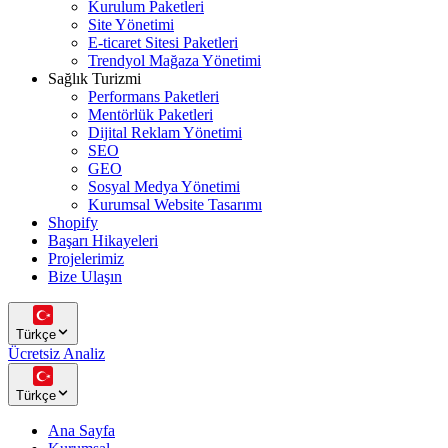
Kurulum Paketleri
Site Yönetimi
E-ticaret Sitesi Paketleri
Trendyol Mağaza Yönetimi
Sağlık Turizmi
Performans Paketleri
Mentörlük Paketleri
Dijital Reklam Yönetimi
SEO
GEO
Sosyal Medya Yönetimi
Kurumsal Website Tasarımı
Shopify
Başarı Hikayeleri
Projelerimiz
Bize Ulaşın
Türkçe
Ücretsiz Analiz
Türkçe
Ana Sayfa