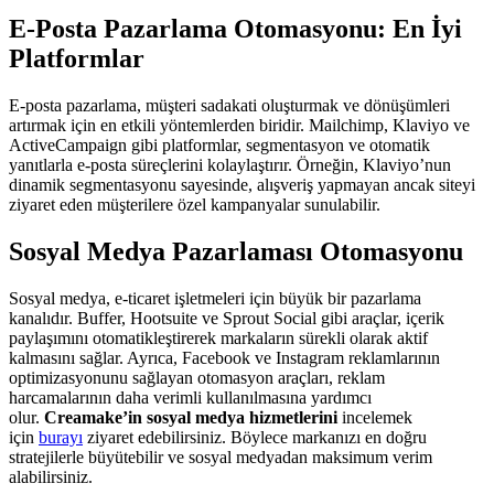
E-Posta Pazarlama Otomasyonu: En İyi
Platformlar
E-posta pazarlama, müşteri sadakati oluşturmak ve dönüşümleri
artırmak için en etkili yöntemlerden biridir. Mailchimp, Klaviyo ve
ActiveCampaign gibi platformlar, segmentasyon ve otomatik
yanıtlarla e-posta süreçlerini kolaylaştırır. Örneğin, Klaviyo’nun
dinamik segmentasyonu sayesinde, alışveriş yapmayan ancak siteyi
ziyaret eden müşterilere özel kampanyalar sunulabilir.
Sosyal Medya Pazarlaması Otomasyonu
Sosyal medya, e-ticaret işletmeleri için büyük bir pazarlama
kanalıdır. Buffer, Hootsuite ve Sprout Social gibi araçlar, içerik
paylaşımını otomatikleştirerek markaların sürekli olarak aktif
kalmasını sağlar. Ayrıca, Facebook ve Instagram reklamlarının
optimizasyonunu sağlayan otomasyon araçları, reklam
harcamalarının daha verimli kullanılmasına yardımcı
olur.
Creamake’in sosyal medya hizmetlerini
incelemek
için
burayı
ziyaret edebilirsiniz. Böylece markanızı en doğru
stratejilerle büyütebilir ve sosyal medyadan maksimum verim
alabilirsiniz.