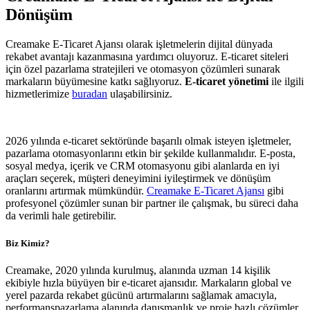
Dönüşüm
Creamake E-Ticaret Ajansı olarak işletmelerin dijital dünyada
rekabet avantajı kazanmasına yardımcı oluyoruz. E-ticaret siteleri
için özel pazarlama stratejileri ve otomasyon çözümleri sunarak
markaların büyümesine katkı sağlıyoruz.
E-ticaret yönetimi
ile ilgili
hizmetlerimize
buradan
ulaşabilirsiniz.
2026 yılında e-ticaret sektöründe başarılı olmak isteyen işletmeler,
pazarlama otomasyonlarını etkin bir şekilde kullanmalıdır. E-posta,
sosyal medya, içerik ve CRM otomasyonu gibi alanlarda en iyi
araçları seçerek, müşteri deneyimini iyileştirmek ve dönüşüm
oranlarını artırmak mümkündür.
Creamake E-Ticaret Ajansı
gibi
profesyonel çözümler sunan bir partner ile çalışmak, bu süreci daha
da verimli hale getirebilir.
Biz Kimiz?
Creamake, 2020 yılında kurulmuş, alanında uzman 14 kişilik
ekibiyle hızla büyüyen bir e-ticaret ajansıdır. Markaların global ve
yerel pazarda rekabet gücünü artırmalarını sağlamak amacıyla,
performanspazarlama alanında danışmanlık ve proje bazlı çözümler