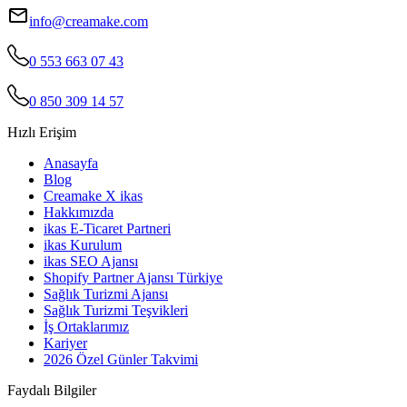
info@creamake.com
0 553 663 07 43
0 850 309 14 57
Hızlı Erişim
Anasayfa
Blog
Creamake X ikas
Hakkımızda
ikas E-Ticaret Partneri
ikas Kurulum
ikas SEO Ajansı
Shopify Partner Ajansı Türkiye
Sağlık Turizmi Ajansı
Sağlık Turizmi Teşvikleri
İş Ortaklarımız
Kariyer
2026 Özel Günler Takvimi
Faydalı Bilgiler