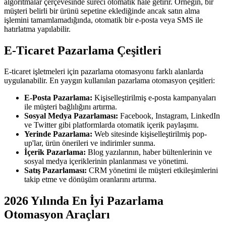
algoritmalar çerçevesinde süreci otomatik hale getirir. Örneğin, bir
müşteri belirli bir ürünü sepetine eklediğinde ancak satın alma
işlemini tamamlamadığında, otomatik bir e-posta veya SMS ile
hatırlatma yapılabilir.
E-Ticaret Pazarlama Çeşitleri
E-ticaret işletmeleri için pazarlama otomasyonu farklı alanlarda
uygulanabilir. En yaygın kullanılan pazarlama otomasyon çeşitleri:
E-Posta Pazarlama:
Kişiselleştirilmiş e-posta kampanyaları
ile müşteri bağlılığını artırma.
Sosyal Medya Pazarlaması:
Facebook, Instagram, LinkedIn
ve Twitter gibi platformlarda otomatik içerik paylaşımı.
Yerinde Pazarlama:
Web sitesinde kişiselleştirilmiş pop-
up'lar, ürün önerileri ve indirimler sunma.
İçerik Pazarlama:
Blog yazılarının, haber bültenlerinin ve
sosyal medya içeriklerinin planlanması ve yönetimi.
Satış Pazarlaması:
CRM yönetimi ile müşteri etkileşimlerini
takip etme ve dönüşüm oranlarını artırma.
2026 Yılında En İyi Pazarlama
Otomasyon Araçları