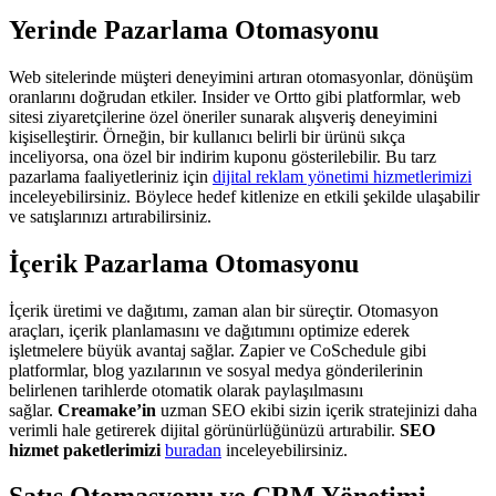
Yerinde Pazarlama Otomasyonu
Web sitelerinde müşteri deneyimini artıran otomasyonlar, dönüşüm
oranlarını doğrudan etkiler. Insider ve Ortto gibi platformlar, web
sitesi ziyaretçilerine özel öneriler sunarak alışveriş deneyimini
kişiselleştirir. Örneğin, bir kullanıcı belirli bir ürünü sıkça
inceliyorsa, ona özel bir indirim kuponu gösterilebilir. Bu tarz
pazarlama faaliyetleriniz için
dijital reklam yönetimi hizmetlerimizi
inceleyebilirsiniz. Böylece hedef kitlenize en etkili şekilde ulaşabilir
ve satışlarınızı artırabilirsiniz.
İçerik Pazarlama Otomasyonu
İçerik üretimi ve dağıtımı, zaman alan bir süreçtir. Otomasyon
araçları, içerik planlamasını ve dağıtımını optimize ederek
işletmelere büyük avantaj sağlar. Zapier ve CoSchedule gibi
platformlar, blog yazılarının ve sosyal medya gönderilerinin
belirlenen tarihlerde otomatik olarak paylaşılmasını
sağlar.
Creamake’in
uzman SEO ekibi sizin içerik stratejinizi daha
verimli hale getirerek dijital görünürlüğünüzü artırabilir.
SEO
hizmet paketlerimizi
buradan
inceleyebilirsiniz.