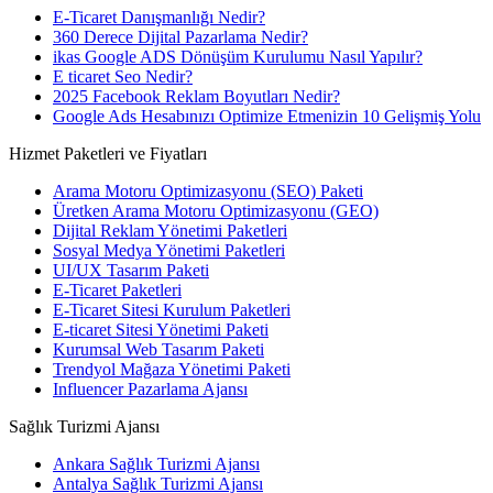
E-Ticaret Danışmanlığı Nedir?
360 Derece Dijital Pazarlama Nedir?
ikas Google ADS Dönüşüm Kurulumu Nasıl Yapılır?
E ticaret Seo Nedir?
2025 Facebook Reklam Boyutları Nedir?
Google Ads Hesabınızı Optimize Etmenizin 10 Gelişmiş Yolu
Hizmet Paketleri ve Fiyatları
Arama Motoru Optimizasyonu (SEO) Paketi
Üretken Arama Motoru Optimizasyonu (GEO)
Dijital Reklam Yönetimi Paketleri
Sosyal Medya Yönetimi Paketleri
UI/UX Tasarım Paketi
E-Ticaret Paketleri
E-Ticaret Sitesi Kurulum Paketleri
E-ticaret Sitesi Yönetimi Paketi
Kurumsal Web Tasarım Paketi
Trendyol Mağaza Yönetimi Paketi
Influencer Pazarlama Ajansı
Sağlık Turizmi Ajansı
Ankara Sağlık Turizmi Ajansı
Antalya Sağlık Turizmi Ajansı