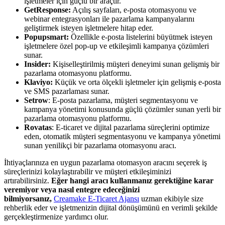
işletmeler için güçlü bir araçtır.
GetResponse:
Açılış sayfaları, e-posta otomasyonu ve
webinar entegrasyonları ile pazarlama kampanyalarını
geliştirmek isteyen işletmelere hitap eder.
Popupsmart:
Özellikle e-posta listelerini büyütmek isteyen
işletmelere özel pop-up ve etkileşimli kampanya çözümleri
sunar.
Insider:
Kişiselleştirilmiş müşteri deneyimi sunan gelişmiş bir
pazarlama otomasyonu platformu.
Klaviyo:
Küçük ve orta ölçekli işletmeler için gelişmiş e-posta
ve SMS pazarlaması sunar.
Setrow
: E-posta pazarlama, müşteri segmentasyonu ve
kampanya yönetimi konusunda güçlü çözümler sunan yerli bir
pazarlama otomasyonu platformu.
Rovatas
: E-ticaret ve dijital pazarlama süreçlerini optimize
eden, otomatik müşteri segmentasyonu ve kampanya yönetimi
sunan yenilikçi bir pazarlama otomasyonu aracı.
İhtiyaçlarınıza en uygun pazarlama otomasyon aracını seçerek iş
süreçlerinizi kolaylaştırabilir ve müşteri etkileşiminizi
artırabilirsiniz.
Eğer hangi aracı kullanmanız gerektiğine karar
veremiyor veya nasıl entegre edeceğinizi
bilmiyorsanız,
Creamake E-Ticaret Ajansı
uzman ekibiyle size
rehberlik eder ve işletmenizin dijital dönüşümünü en verimli şekilde
gerçekleştirmenize yardımcı olur.