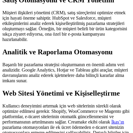
Satış Otomasyonu ve CRM Yönetimi
Müşteri ilişkileri yönetimi (CRM), satış süreçlerini optimize etmek
için hayati öneme sahiptir. HubSpot ve Salesforce, müşteri
etkileşimlerini analiz ederek kişiselleştirilmiş pazarlama stratejileri
oluşturmayı sağlar. Örneğin, bir müşteri belirli bir ürün kategorisini
sıkça ziyaret ediyorsa, ona özel bir e-posta kampanyası
hazırlanabilir.
Analitik ve Raporlama Otomasyonu
Başarılı bir pazarlama stratejisi oluşturmanın en önemli adımı veri
analizidir. Google Analytics, Hotjar ve Tableau gibi araçlar, müşteri
davranışlarını analiz ederek işletmelere daha bilinçli kararlar alma
imkanı sunar.
Web Sitesi Yönetimi ve Kişiselleştirme
Kullanıcı deneyimini artırmak için web sitelerinin sürekli olarak
optimize edilmesi gerekir. Shopify, WooCommerce ve Magento gibi
platformlar, e-ticaret sitelerinin otomatik güncellenmesini ve
performansının artırılmasını sağlar. Creamake ekibi olarak
İkas’ın
pazarlama otomasyonları ile ek ücret ödemeden e-ticaret sitenizin
otomasyonlara entegre edilmesini sağlayabiliriz. Detaylı bilgiler için