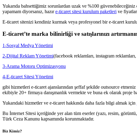
Yukarıda bahsettiğimiz sorunlardan uzak ve %100 güvenebileceğiniz e-tic
yapamam diyorsanız, hazır
e-ticaret sitesi kurulum paketleri
ve fiyatlar
E-ticaret sitenizi kendiniz kurmak veya profesyonel bir e-ticaret kurulu
E-ticaret’te marka bilinirliği ve satışlarınızı artırmanı
1-Sosyal Medya Yönetimi
2-Dijital Reklam Yönetimi
(facebook reklamları, instagram reklamları,
3-Arama Motoru Optimizasyonu
4-E-ticaret Sitesi Yönetimi
gibi hizmetleri e-ticaret ajanslarından şeffaf şekilde outsource etm
ekibiyle 20+ firmaya danışmanlık vermekte ve buna ek olarak proje bazl
Yukarıdaki hizmetler ve e-ticaret hakkında daha fazla bilgi almak için
Bu İnternet Sitesi içeriğinde yer alan tüm eserler (yazı, resim, görüntü
Türk Ceza Kanunu kapsamında korunmaktadır.
Biz Kimiz?