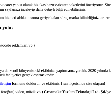
aret yapısı olarak biz ikas hazır e-ticaret paketlerini öneriyoruz. Siten
ını sayfamızı inceleyip daha detaylı bilgi edinebilirsiniz.
m hizmeti aldıktan sonra geriye kalan süreç marka bilinirliğinizi artırıc
n yolu;
 google reklamları vb.)
eniz ya da kendi bünyenizdeki ekibinize yaptırmanız gerekir. 2020 yılın
ı faaliyetler gerçekleştirmektedir.
iletişim
formunu doldurun ve ekibimiz 1 saat içerisinde size ulaşsın!
, fotoğraf, video, müzik vb.)
Creamake Yazılım Teknoloji Ltd. Şti.
’ye