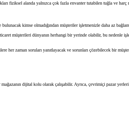
ıkları fiziksel alanda yalnızca çok fazla envanter tutabilen tuğla ve harç
e bulunacak kimse olmadığından müşteriler işletmenizle daha az bağlantı
icaret müşterileri dünyanın herhangi bir yerinde olabilir, bu nedenle işl
lere her zaman soruları yanıtlayacak ve sorunları çözebilecek bir müşter
ağazanın dijital kolu olarak çalışabilir. Ayrıca, çevrimiçi pazar yerleri a