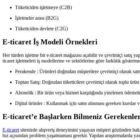
Tüketiciden işletmeye (C2B)
İşletmeler arası (B2G)
Tüketiciden devlete (C2G)
E-ticaret İş Modeli Örnekleri
Her türden işletme bir e-ticaret mağazası açabilir ve çevrimiçi satış yap
ticaret işletmeleri iş modellerine ve sektörlerine göre farklılık gösterme
Perakende : Ürünleri doğrudan müşterilere çevrimiçi olarak sat
Toptan Satış: Doğrudan tüketicilere çevrimiçi olarak toplu ürün s
Abonelik : Bir ürün veya hizmet karşılığında yinelenen ödemele
Dijital ürünler : Kullanmak için satın alınması gereken kurslar ve
E-ticaret’e Başlarken Bilmeniz Gerekenler
E-ticaret
sitenizde alışveriş deneyimini yaşayan müşteri gözünden bakın
hız açısından problem yaşatmaması gerekir. Yapılan araştırmalarda yav