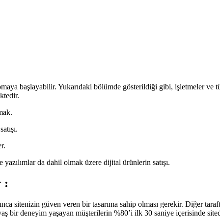
maya başlayabilir. Yukarıdaki bölümde gösterildiği gibi, işletmeler ve tük
ktedir.
mak.
atışı.
r.
 yazılımlar da dahil olmak üzere dijital ürünlerin satışı.
 :
ca sitenizin güven veren bir tasarıma sahip olması gerekir. Diğer taraft
aş bir deneyim yaşayan müşterilerin %80’i ilk 30 saniye içerisinde site