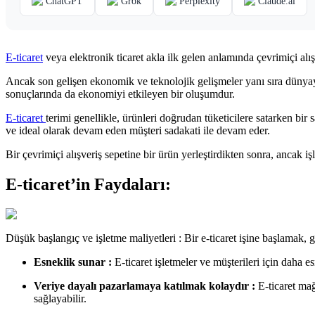
ChatGPT
Grok
Perplexity
Claude.ai
E-ticaret
veya elektronik ticaret akla ilk gelen anlamında çevrimiçi alış
Ancak son gelişen ekonomik ve teknolojik gelişmeler yanı sıra dünyayı e
sonuçlarında da ekonomiyi etkileyen bir oluşumdur.
E-ticaret
terimi genellikle, ürünleri doğrudan tüketicilere satarken bir
ve ideal olarak devam eden müşteri sadakati ile devam eder.
Bir çevrimiçi alışveriş sepetine bir ürün yerleştirdikten sonra, ancak 
E-ticaret’in Faydaları:
Düşük başlangıç ve işletme maliyetleri : Bir e-ticaret işine başlamak,
Esneklik sunar :
E-ticaret işletmeler ve müşterileri için daha 
Veriye dayalı pazarlamaya katılmak kolaydır :
E-ticaret mağ
sağlayabilir.