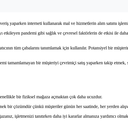
veriş yaparken interneti kullanarak mal ve hizmetlerin alım satımı işlemi
tkileyen pandemi gibi sağlık ve çevresel faktörlerin de etkisi ile daha g
 satıcının tüm çabalarını tanımlamak için kullanılır. Potansiyel bir müşte
işlemi tamamlamayan bir müşteriyi çevrimiçi satış yaparken takip etmek, sa
 genellikle bir fiziksel mağaza açmaktan çok daha ucuzdur.
esnek bir çözümdür çünkü müşteriler günün her saatinde, her yerden alışve
azanız, işletmenizi tanıtırken daha iyi kararlar almanıza yardımcı olmak i