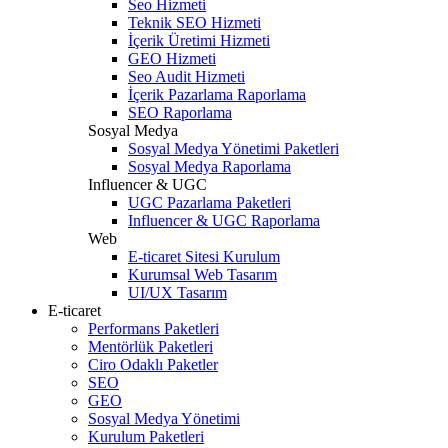
Seo Hizmeti
Teknik SEO Hizmeti
İçerik Üretimi Hizmeti
GEO Hizmeti
Seo Audit Hizmeti
İçerik Pazarlama Raporlama
SEO Raporlama
Sosyal Medya
Sosyal Medya Yönetimi Paketleri
Sosyal Medya Raporlama
Influencer & UGC
UGC Pazarlama Paketleri
Influencer & UGC Raporlama
Web
E-ticaret Sitesi Kurulum
Kurumsal Web Tasarım
UI/UX Tasarım
E-ticaret
Performans Paketleri
Mentörlük Paketleri
Ciro Odaklı Paketler
SEO
GEO
Sosyal Medya Yönetimi
Kurulum Paketleri