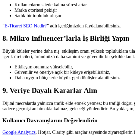
Kullanıcıların sitede kalma süresi artar
Marka otoritesi pekişir
Sadık bir topluluk oluşur
“
E-Ticaret SEO Nedir?
” adlı içeriğimizden faydalanabilirsiniz.
8. Mikro Influencer’larla İş Birliği Yapın
Büyük kitleler yerine daha niş, etkileşim oranı yüksek topluluklara u
içerik üreticileri, ürününüzü daha samimi ve güvenilir bir şekilde tanıta
Etkileşim oranınız yükselebilir,
Güvenilir ve öneriye açık bir kitleye erişebilirsiniz,
Daha uygun bütçelerle büyük geri dönüşler alabilirsiniz.
9. Veriye Dayalı Kararlar Alın
Dijital mecralarda yalnızca trafik elde etmek yetmez; bu trafiği doğru 
sadece geçmişi anlatmakla kalmaz, geleceği yönlendirir. Bu yaklaşım, e-t
Kullanıcı Davranışlarını Değerlendirin
Google Analytics
, Hotjar, Clarity gibi araçlar sayesinde ziyaretçilerin