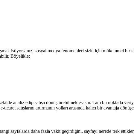
laşmak istiyorsanız, sosyal medya fenomenleri sizin için mükemmel bir t
bilir. Böyelikle;
şekilde analiz edip satışa dönüştürebilmek esastır. Tam bu noktada veriy
icaret satışlarını artırmanın yolları arasında kalıcı bir avantaja dönüşeb
 hangi sayfalarda daha fazla vakit geçirdiğini, sayfayı nerede terk ettikler