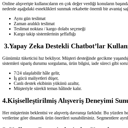
Online alışverişte kullanıcıların en çok değer verdiği konuların başın
nedenle aşağıdaki esneklikleri sunmak rekabette önemli bir avantaj sağ
Aynı gün teslimat
Zaman aralıklı teslimat
Teslimat noktası / kargo dolabı seçeneği
Kargo takip sistemlerinin şeffaflığı
3.Yapay Zeka Destekli Chatbot’lar Kullan
Günümüz tüketicisi hız bekliyor. Müşteri desteğinde gecikme yaşandığın
sistemleri sipariş durumu sorgulama, ürün bilgisi, iade süreci gibi soru
7/24 ulaşılabilir hâle gelir,
İş gücü maliyetleri düşer,
Canlı destek ekibinin yükünü azaltır,
Müşteriyle sürekli temas hâlinde kalır.
4.Kişiselleştirilmiş Alışveriş Deneyimi Sun
Her müşterinin beklentisi ve alışveriş davranışı farklıdır. Bu yüzden h
verilerine göre dinamik ürün önerileri sunabilirsiniz. Segmentlere ayr