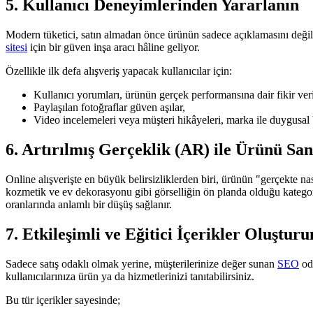
5. Kullanıcı Deneyimlerinden Yararlanın
Modern tüketici, satın almadan önce ürünün sadece açıklamasını değil
sitesi
için bir güven inşa aracı hâline geliyor.
Özellikle ilk defa alışveriş yapacak kullanıcılar için:
Kullanıcı yorumları, ürünün gerçek performansına dair fikir veri
Paylaşılan fotoğraflar güven aşılar,
Video incelemeleri veya müşteri hikâyeleri, marka ile duygusal 
6. Artırılmış Gerçeklik (AR) ile Ürünü S
Online alışverişte en büyük belirsizliklerden biri, ürünün "gerçekte na
kozmetik ve ev dekorasyonu gibi görselliğin ön planda olduğu kategoril
oranlarında anlamlı bir düşüş sağlanır.
7. Etkileşimli ve Eğitici İçerikler Oluşturu
Sadece satış odaklı olmak yerine, müşterilerinize değer sunan
SEO
oda
kullanıcılarınıza ürün ya da hizmetlerinizi tanıtabilirsiniz.
Bu tür içerikler sayesinde;