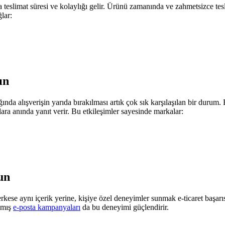
da teslimat süresi ve kolaylığı gelir. Ürünü zamanında ve zahmetsizce te
lar:
ın
da alışverişin yarıda bırakılması artık çok sık karşılaşılan bir durum.
lara anında yanıt verir. Bu etkileşimler sayesinde markalar:
un
erkese aynı içerik yerine, kişiye özel deneyimler sunmak e-ticaret başar
ılmış
e-posta kampanyaları
da bu deneyimi güçlendirir.