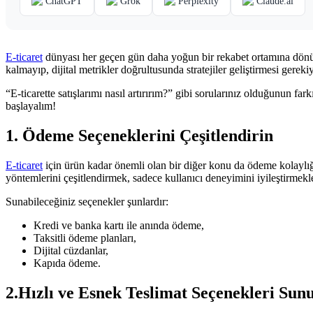
ChatGPT
Grok
Perplexity
Claude.ai
E-ticaret
dünyası her geçen gün daha yoğun bir rekabet ortamına dönüş
kalmayıp, dijital metrikler doğrultusunda stratejiler geliştirmesi gereki
“E-ticarette satışlarımı nasıl artırırım?” gibi sorularınız olduğunun fa
başlayalım!
1. Ödeme Seçeneklerini Çeşitlendirin
E-ticaret
için ürün kadar önemli olan bir diğer konu da ödeme kolaylığ
yöntemlerini çeşitlendirmek, sadece kullanıcı deneyimini iyileştirmek
Sunabileceğiniz seçenekler şunlardır:
Kredi ve banka kartı ile anında ödeme,
Taksitli ödeme planları,
Dijital cüzdanlar,
Kapıda ödeme.
2.Hızlı ve Esnek Teslimat Seçenekleri Sun