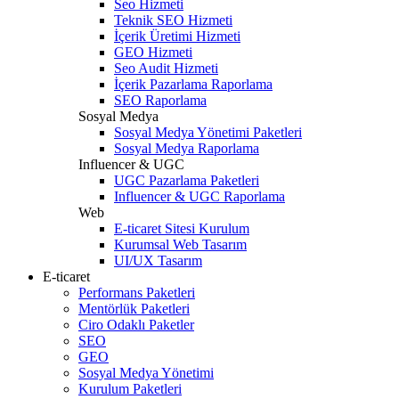
Seo Hizmeti
Teknik SEO Hizmeti
İçerik Üretimi Hizmeti
GEO Hizmeti
Seo Audit Hizmeti
İçerik Pazarlama Raporlama
SEO Raporlama
Sosyal Medya
Sosyal Medya Yönetimi Paketleri
Sosyal Medya Raporlama
Influencer & UGC
UGC Pazarlama Paketleri
Influencer & UGC Raporlama
Web
E-ticaret Sitesi Kurulum
Kurumsal Web Tasarım
UI/UX Tasarım
E-ticaret
Performans Paketleri
Mentörlük Paketleri
Ciro Odaklı Paketler
SEO
GEO
Sosyal Medya Yönetimi
Kurulum Paketleri