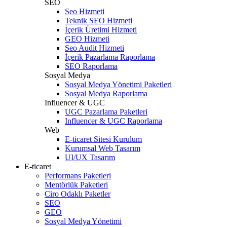
SEO
Seo Hizmeti
Teknik SEO Hizmeti
İçerik Üretimi Hizmeti
GEO Hizmeti
Seo Audit Hizmeti
İçerik Pazarlama Raporlama
SEO Raporlama
Sosyal Medya
Sosyal Medya Yönetimi Paketleri
Sosyal Medya Raporlama
Influencer & UGC
UGC Pazarlama Paketleri
Influencer & UGC Raporlama
Web
E-ticaret Sitesi Kurulum
Kurumsal Web Tasarım
UI/UX Tasarım
E-ticaret
Performans Paketleri
Mentörlük Paketleri
Ciro Odaklı Paketler
SEO
GEO
Sosyal Medya Yönetimi