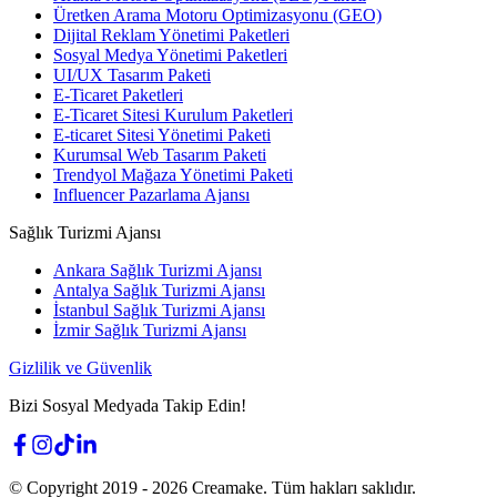
Üretken Arama Motoru Optimizasyonu (GEO)
Dijital Reklam Yönetimi Paketleri
Sosyal Medya Yönetimi Paketleri
UI/UX Tasarım Paketi
E-Ticaret Paketleri
E-Ticaret Sitesi Kurulum Paketleri
E-ticaret Sitesi Yönetimi Paketi
Kurumsal Web Tasarım Paketi
Trendyol Mağaza Yönetimi Paketi
Influencer Pazarlama Ajansı
Sağlık Turizmi Ajansı
Ankara Sağlık Turizmi Ajansı
Antalya Sağlık Turizmi Ajansı
İstanbul Sağlık Turizmi Ajansı
İzmir Sağlık Turizmi Ajansı
Gizlilik ve Güvenlik
Bizi Sosyal Medyada Takip Edin!
© Copyright 2019 -
2026
Creamake.
Tüm hakları saklıdır.