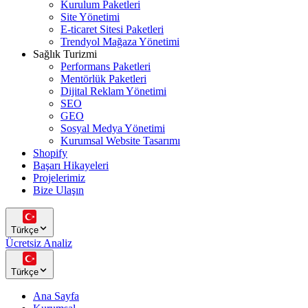
Kurulum Paketleri
Site Yönetimi
E-ticaret Sitesi Paketleri
Trendyol Mağaza Yönetimi
Sağlık Turizmi
Performans Paketleri
Mentörlük Paketleri
Dijital Reklam Yönetimi
SEO
GEO
Sosyal Medya Yönetimi
Kurumsal Website Tasarımı
Shopify
Başarı Hikayeleri
Projelerimiz
Bize Ulaşın
Türkçe
Ücretsiz Analiz
Türkçe
Ana Sayfa