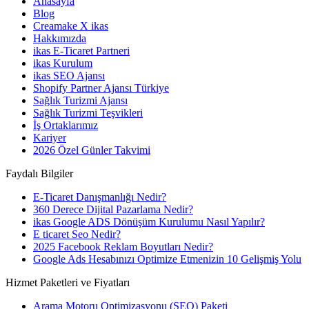
Anasayfa
Blog
Creamake X ikas
Hakkımızda
ikas E-Ticaret Partneri
ikas Kurulum
ikas SEO Ajansı
Shopify Partner Ajansı Türkiye
Sağlık Turizmi Ajansı
Sağlık Turizmi Teşvikleri
İş Ortaklarımız
Kariyer
2026 Özel Günler Takvimi
Faydalı Bilgiler
E-Ticaret Danışmanlığı Nedir?
360 Derece Dijital Pazarlama Nedir?
ikas Google ADS Dönüşüm Kurulumu Nasıl Yapılır?
E ticaret Seo Nedir?
2025 Facebook Reklam Boyutları Nedir?
Google Ads Hesabınızı Optimize Etmenizin 10 Gelişmiş Yolu
Hizmet Paketleri ve Fiyatları
Arama Motoru Optimizasyonu (SEO) Paketi