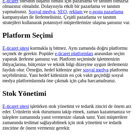
E-ticaret
sitesinin başarılı olması için pazarlama ve tanıtım olmazsa
olmazınız olmalıdır. Dolayısıyla etkili bir pazarlama ve tanıtım
yapmalısınız.
Sosyal medya
,
SEO
,
reklam
ve
e-posta pazarlama
kampanyaları ile ilerlemelisiniz. Çeşitli pazarlama ve tanıtım
stratejileri kullanarak potansiyel müşterilerinize ulaşma şansınız var.
Platform Seçimi
E-ticaret sitesi
kurmakla iş bitmez. Aynı zamanda doğru platformu
seçmek de gerekir. Popüler
e-ticaret platformları
arasından seçim
yaparak ilerleme şansınız var. Platform seçiminde işletmenizin
ihtiyaçlarına, bütçenize ve teknik bilgi düzeyine uygun ilerlemeniz
faydalı olur. Örneğin, hedef kitlenize göre
sosyal medya
platformu
seçebilirsiniz. Yani hedef kitlenizin en çok vakit geçirdiği sosyal
medya platformlarında öne çıkmak için çaba harcamalısınız.
Stok Yönetimi
E-ticaret sitesi
işletirken stok yönetimi ve tedarik zinciri de önem arz
eder. Ürünlerin stok durumunu takip etmek, zaman kazanmanıza ve
taleplere zamanında yanıt vermenize olanak tanır. Yani müşterilere
zamanında teslimat sağlayabilmek için stok yönetimi ve tedarik
zincirine de önem vermeniz gerekir.