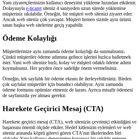
Yani ziyaretçilerinizin kullanıcı deneyimi yükleme hızından etkilenir.
Dolayısıyla
e-ticaret
siteniz 4 saniyeden uzun sürede yüklenirse
müşteriniz sıkılabilir. Örneğin, bir müşteri web sitenizi ziyaret eder.
Ancak web siteniz çok yavaştır. Müşteri hemen sizinle aynı ürünü
satan başka web sitelerine geçiş yapabilir.
Ödeme Kolaylığı
Müşterilerinize aynı zamanda ödeme kolaylığı da sunmalısınız.
Çünkü müşteriler ödeme adımına gelince işlerini hızlıca halletmek
ister. Yani web sitenize hızlı, kolay ve müşteri odaklı ödeme adımı
koymalısınız. Her şeyden önce sadeliğe önem vermelisiniz.
Örneğin, tek sayfalık bir ödeme ekranı ile ilerleyebilirsiniz. Birden
çok sayfalar müşteriler için bunaltıcı olabiliyor. Aynı zamanda
ödeme formunu optimize etmeniz de lazım. Ayrıca misafir ödemesi
de sayfanızda yer alması gerekir.
Harekete Geçirici Mesaj (CTA)
Harekete geçirici mesaj (CTA), web sitenizin çevrimiçi etkinliğini ve
başarısını önemli ölçüde etkiler. Hedef kitlenizin eylemleri ve web
siteniz arasında köprü görevi gören CTA’nın ilkelerinden biri
alakadır. Yani kullanıcı deneyimine kusursuz bir şekilde entegre