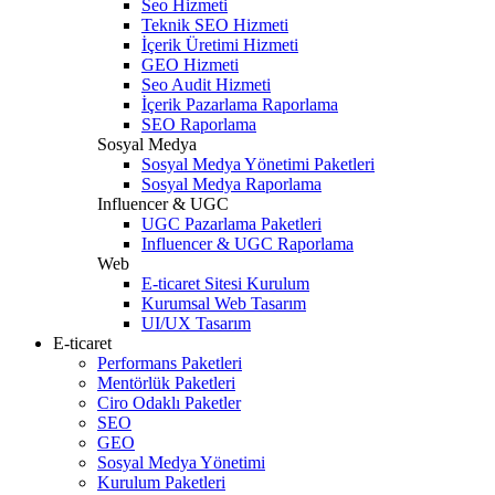
Seo Hizmeti
Teknik SEO Hizmeti
İçerik Üretimi Hizmeti
GEO Hizmeti
Seo Audit Hizmeti
İçerik Pazarlama Raporlama
SEO Raporlama
Sosyal Medya
Sosyal Medya Yönetimi Paketleri
Sosyal Medya Raporlama
Influencer & UGC
UGC Pazarlama Paketleri
Influencer & UGC Raporlama
Web
E-ticaret Sitesi Kurulum
Kurumsal Web Tasarım
UI/UX Tasarım
E-ticaret
Performans Paketleri
Mentörlük Paketleri
Ciro Odaklı Paketler
SEO
GEO
Sosyal Medya Yönetimi
Kurulum Paketleri