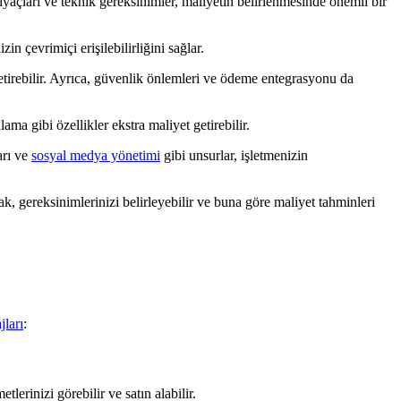
ihtiyaçları ve teknik gereksinimler, maliyetin belirlenmesinde önemli bir
in çevrimiçi erişilebilirliğini sağlar.
 getirebilir. Ayrıca, güvenlik önlemleri ve ödeme entegrasyonu da
ma gibi özellikler ekstra maliyet getirebilir.
arı ve
sosyal medya yönetimi
gibi unsurlar, işletmenizin
ak, gereksinimlerinizi belirleyebilir ve buna göre maliyet tahminleri
jları
:
lerinizi görebilir ve satın alabilir.