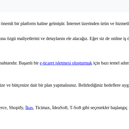
 önemli bir platform haline gelmiştir. İnternet üzerinden ürün ve hizmetl
na özgü maliyetlerini ve detaylarını ele alacağız. Eğer siz de online i
ahtarıdır. Başarılı bir
e-ticaret işletmesi oluşturmak
için bazı temel adım
ze ve bütçenize dair bir plan yapmalısınız. Belirlediğiniz hedeflere uygu
erce, Shopify,
İkas
, Ticimax, İdeaSoft, T-Soft gibi seçenekler başlangıç