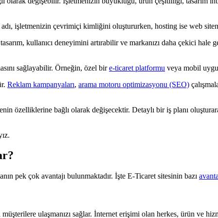
ağlı olarak değişebilir. İşletmenizin büyüklüğü, ürün çeşitliliği, tasarım 
adı, işletmenizin çevrimiçi kimliğini oluştururken, hosting ise web siteniz
 tasarım, kullanıcı deneyimini artırabilir ve markanızı daha çekici hale
asını sağlayabilir. Örneğin, özel bir
e-ticaret platformu
veya mobil uygula
ür.
Reklam kampanyaları
,
arama motoru optimizasyonu (SEO)
çalışmal
in özelliklerine bağlı olarak değişecektir. Detaylı bir iş planı oluşturar
yız.
ar?
manın pek çok avantajı bulunmaktadır. İşte E-Ticaret sitesinin bazı
avanta
müşterilere ulaşmanızı sağlar. İnternet erişimi olan herkes, ürün ve hizmet