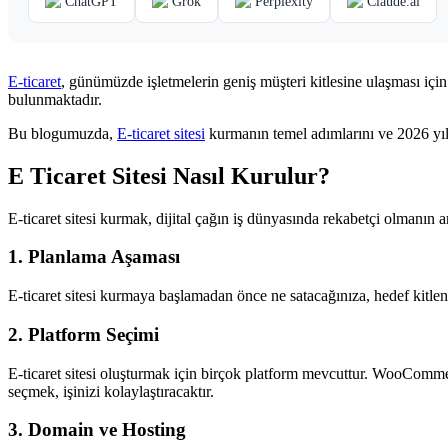
ChatGPT
Grok
Perplexity
Claude.ai
E-ticaret
, günümüzde işletmelerin geniş müşteri kitlesine ulaşması için
bulunmaktadır.
Bu blogumuzda,
E-ticaret sitesi
kurmanın temel adımlarını ve 2026 yılı
E Ticaret Sitesi Nasıl Kurulur?
E-ticaret sitesi kurmak, dijital çağın iş dünyasında rekabetçi olmanın an
1. Planlama Aşaması
E-ticaret sitesi kurmaya başlamadan önce ne satacağınıza, hedef kitleni
2. Platform Seçimi
E-ticaret sitesi oluşturmak için birçok platform mevcuttur. WooComm
seçmek, işinizi kolaylaştıracaktır.
3. Domain ve Hosting