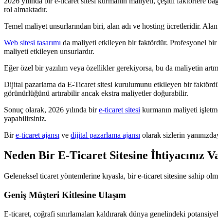
2026 yılında bir e-ticaret sitesi kurmanın maliyeti, çeşitli faktörlere b
rol almaktadır.
Temel maliyet unsurlarından biri, alan adı ve hosting ücretleridir. Alan 
Web sitesi tasarımı
da maliyeti etkileyen bir faktördür. Profesyonel bir
maliyeti etkileyen unsurlardır.
Eğer özel bir yazılım veya özellikler gerekiyorsa, bu da maliyetin artm
Dijital pazarlama da E-Ticaret sitesi kurulumunu etkileyen bir faktörd
görünürlüğünü artırabilir ancak ekstra maliyetler doğurabilir.
Sonuç olarak, 2026 yılında bir
e-ticaret sitesi
kurmanın maliyeti işletmen
yapabilirsiniz.
Bir
e-ticaret ajansı
ve
dijital pazarlama ajansı
olarak sizlerin yanınızda
Neden Bir E-Ticaret Sitesine İhtiyacınız V
Geleneksel ticaret yöntemlerine kıyasla, bir e-ticaret sitesine sahip ol
Geniş Müşteri Kitlesine Ulaşım
E-ticaret, coğrafi sınırlamaları kaldırarak dünya genelindeki potansiyel 