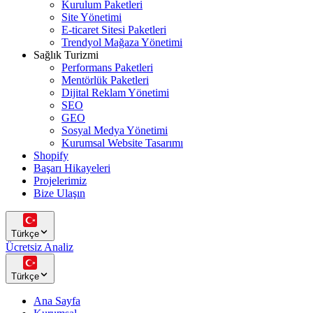
Kurulum Paketleri
Site Yönetimi
E-ticaret Sitesi Paketleri
Trendyol Mağaza Yönetimi
Sağlık Turizmi
Performans Paketleri
Mentörlük Paketleri
Dijital Reklam Yönetimi
SEO
GEO
Sosyal Medya Yönetimi
Kurumsal Website Tasarımı
Shopify
Başarı Hikayeleri
Projelerimiz
Bize Ulaşın
Türkçe
Ücretsiz Analiz
Türkçe
Ana Sayfa