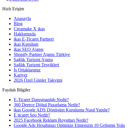
Hızlı Erişim
Anasayfa
Blog
Creamake X ikas
Hakkımızda
ikas E-Ticaret Partneri
ikas Kurulum
ikas SEO Ajansı
Shopify Partner Ajansı Türkiye
Sağlık Turizmi Ajansı
Sağlık Turizmi Teşvikleri
İş Ortaklarımız
Kariyer
2026 Özel Günler Takvimi
Faydalı Bilgiler
E-Ticaret Danışmanlığı Nedir?
360 Derece Dijital Pazarlama Nedir?
ikas Google ADS Dönüşüm Kurulumu Nasıl Yapılır?
E ticaret Seo Nedir?
2025 Facebook Reklam Boyutları Nedir?
Google Ads Hesabınızı Optimize Etmenizin 10 Gelişmiş Yolu