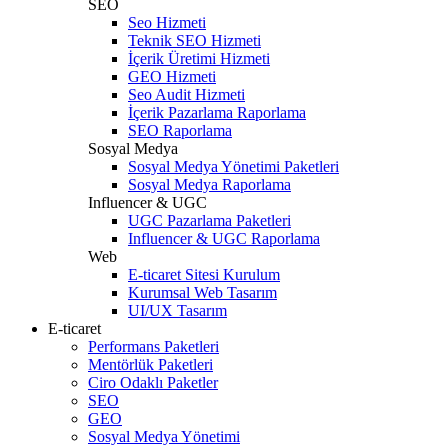
SEO
Seo Hizmeti
Teknik SEO Hizmeti
İçerik Üretimi Hizmeti
GEO Hizmeti
Seo Audit Hizmeti
İçerik Pazarlama Raporlama
SEO Raporlama
Sosyal Medya
Sosyal Medya Yönetimi Paketleri
Sosyal Medya Raporlama
Influencer & UGC
UGC Pazarlama Paketleri
Influencer & UGC Raporlama
Web
E-ticaret Sitesi Kurulum
Kurumsal Web Tasarım
UI/UX Tasarım
E-ticaret
Performans Paketleri
Mentörlük Paketleri
Ciro Odaklı Paketler
SEO
GEO
Sosyal Medya Yönetimi