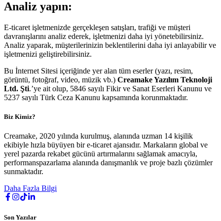
Analiz yapın:
E-ticaret işletmenizde gerçekleşen satışları, trafiği ve müşteri
davranışlarını analiz ederek, işletmenizi daha iyi yönetebilirsiniz.
Analiz yaparak, müşterilerinizin beklentilerini daha iyi anlayabilir ve
işletmenizi geliştirebilirsiniz.
Bu İnternet Sitesi içeriğinde yer alan tüm eserler (yazı, resim,
görüntü, fotoğraf, video, müzik vb.)
Creamake Yazılım Teknoloji
Ltd. Şti
.’ye ait olup, 5846 sayılı Fikir ve Sanat Eserleri Kanunu ve
5237 sayılı Türk Ceza Kanunu kapsamında korunmaktadır.
Biz Kimiz?
Creamake, 2020 yılında kurulmuş, alanında uzman 14 kişilik
ekibiyle hızla büyüyen bir e-ticaret ajansıdır. Markaların global ve
yerel pazarda rekabet gücünü artırmalarını sağlamak amacıyla,
performanspazarlama alanında danışmanlık ve proje bazlı çözümler
sunmaktadır.
Daha Fazla Bilgi
Son Yazılar