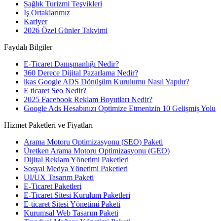
Sağlık Turizmi Teşvikleri
İş Ortaklarımız
Kariyer
2026 Özel Günler Takvimi
Faydalı Bilgiler
E-Ticaret Danışmanlığı Nedir?
360 Derece Dijital Pazarlama Nedir?
ikas Google ADS Dönüşüm Kurulumu Nasıl Yapılır?
E ticaret Seo Nedir?
2025 Facebook Reklam Boyutları Nedir?
Google Ads Hesabınızı Optimize Etmenizin 10 Gelişmiş Yolu
Hizmet Paketleri ve Fiyatları
Arama Motoru Optimizasyonu (SEO) Paketi
Üretken Arama Motoru Optimizasyonu (GEO)
Dijital Reklam Yönetimi Paketleri
Sosyal Medya Yönetimi Paketleri
UI/UX Tasarım Paketi
E-Ticaret Paketleri
E-Ticaret Sitesi Kurulum Paketleri
E-ticaret Sitesi Yönetimi Paketi
Kurumsal Web Tasarım Paketi