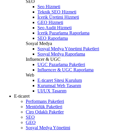
SEO
Seo Hizmeti
Teknik SEO Hizmeti
İçerik Üretimi Hizmeti
GEO Hizmeti
Seo Audit Hizmeti
İçerik Pazarlama Raporlama
SEO Raporlama
Sosyal Medya
Sosyal Medya Yönetimi Paketleri
Sosyal Medya Raporlama
Influencer & UGC
UGC Pazarlama Paketleri
Influencer & UGC Raporlama
Web
E-ticaret Sitesi Kurulum
Kurumsal Web Tasarım
UI/UX Tasarım
E-ticaret
Performans Paketleri
Mentörlük Paketleri
Ciro Odaklı Paketler
SEO
GEO
Sosyal Medya Yönetimi