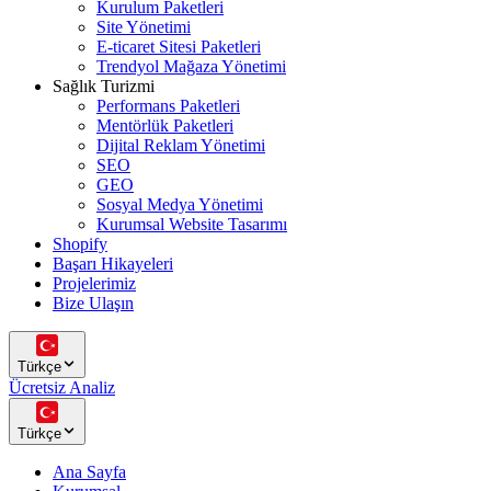
Kurulum Paketleri
Site Yönetimi
E-ticaret Sitesi Paketleri
Trendyol Mağaza Yönetimi
Sağlık Turizmi
Performans Paketleri
Mentörlük Paketleri
Dijital Reklam Yönetimi
SEO
GEO
Sosyal Medya Yönetimi
Kurumsal Website Tasarımı
Shopify
Başarı Hikayeleri
Projelerimiz
Bize Ulaşın
Türkçe
Ücretsiz Analiz
Türkçe
Ana Sayfa