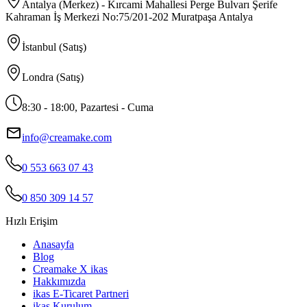
Antalya (Merkez) - Kırcami Mahallesi Perge Bulvarı Şerife
Kahraman İş Merkezi No:75/201-202 Muratpaşa Antalya
İstanbul (Satış)
Londra (Satış)
8:30 - 18:00, Pazartesi - Cuma
info@creamake.com
0 553 663 07 43
0 850 309 14 57
Hızlı Erişim
Anasayfa
Blog
Creamake X ikas
Hakkımızda
ikas E-Ticaret Partneri
ikas Kurulum