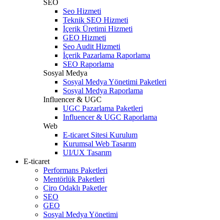
SEO
Seo Hizmeti
Teknik SEO Hizmeti
İçerik Üretimi Hizmeti
GEO Hizmeti
Seo Audit Hizmeti
İçerik Pazarlama Raporlama
SEO Raporlama
Sosyal Medya
Sosyal Medya Yönetimi Paketleri
Sosyal Medya Raporlama
Influencer & UGC
UGC Pazarlama Paketleri
Influencer & UGC Raporlama
Web
E-ticaret Sitesi Kurulum
Kurumsal Web Tasarım
UI/UX Tasarım
E-ticaret
Performans Paketleri
Mentörlük Paketleri
Ciro Odaklı Paketler
SEO
GEO
Sosyal Medya Yönetimi