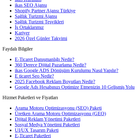
ikas SEO Ajansı
Shopify Partner Ajansı Türkiye
Sağlık Turizmi Ajansı
Sağlık Turizmi Teşvikleri
İş Ortaklarımız
Kariyer
2026 Özel Günler Takvimi
Faydalı Bilgiler
E-Ticaret Danışmanlığı Nedir?
360 Derece Dijital Pazarlama Nedir?
ikas Google ADS Dönüşüm Kurulumu Nasıl Yapılır?
E ticaret Seo Nedir?
2025 Facebook Reklam Boyutları Nedir?
Google Ads Hesabınızı Optimize Etmenizin 10 Gelişmiş Yolu
Hizmet Paketleri ve Fiyatları
Arama Motoru Optimizasyonu (SEO) Paketi
Üretken Arama Motoru Optimizasyonu (GEO)
Dijital Reklam Yönetimi Paketleri
Sosyal Medya Yönetimi Paketleri
UI/UX Tasarım Paketi
E-Ticaret Paketleri