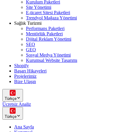
Kurulum Paketleri
Site Yönetimi
E-ticaret Sitesi Paketleri
Trendyol Mağaza Yönetimi
Sağlık Turizmi
Performans Paketleri
Mentörlük Paketleri
Dijital Reklam Yönetimi
SEO
GEO
Sosyal Medya Yönetimi
Kurumsal Website Tasarımı
Shopify
Başarı Hikayeleri
Projelerimiz
Bize Ulaşın
Türkçe
Ücretsiz Analiz
Türkçe
Ana Sayfa