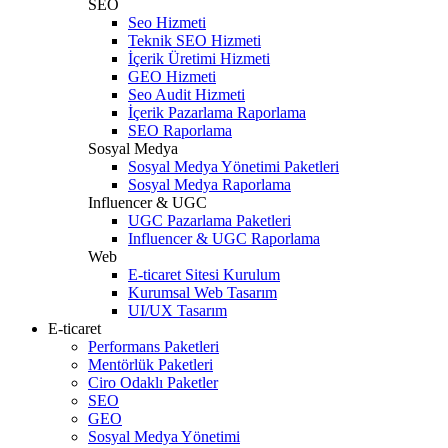
SEO
Seo Hizmeti
Teknik SEO Hizmeti
İçerik Üretimi Hizmeti
GEO Hizmeti
Seo Audit Hizmeti
İçerik Pazarlama Raporlama
SEO Raporlama
Sosyal Medya
Sosyal Medya Yönetimi Paketleri
Sosyal Medya Raporlama
Influencer & UGC
UGC Pazarlama Paketleri
Influencer & UGC Raporlama
Web
E-ticaret Sitesi Kurulum
Kurumsal Web Tasarım
UI/UX Tasarım
E-ticaret
Performans Paketleri
Mentörlük Paketleri
Ciro Odaklı Paketler
SEO
GEO
Sosyal Medya Yönetimi