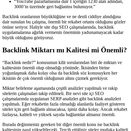
“YouTube pazarlamasına dair 1 içeriğin 1230 alan adından,
3000’in üzerinde geri bağlantısı bulunuyor.”
Backlink oranlarının büyüklüğüne ve ne denli ciddiye alındığına
dair sunulan bu çalışma, önemli bir rekabet ortamı olduğunu gözler
önüne seriyor. Haliyle site dışı SEO çalışmalarında, backlink
uygulamalarına ağırlık vermenin öneminin yadsınamayacak kadar
büyük olduğunu görüyoruz.
Backlink Miktarı mı Kalitesi mi Önemli?
“Backlink nedir?” konusunun kilit sorularından biri de miktarı ve
kalitesinin önemli olup olmadığı yönünde. İkisinden birine
yoğunlaşmak daha kolay olsa da backlink söz konusuyken her
ikisinin de çok önemli olduğunun altını çizmek gerekiyor.
Miktar belirleme aşamasında çeşitli analizler yapılmalı ve rakip
sitelerin çalışmaları takip edilmeli. Bir nevi site içi SEO
çalışmalarında uygulanan SERP analizler gibi backlink analizleri
yapılmalı. Eğer rekabetin fazla olmadığı alanlarda faaliyet gösteren
siteler için geri bağlantı alınacaksa, işiniz daha kolay. Ancak rekabet
fazlaysa, kaliteli ve yüksek sayıda bağlantılar almanız önemli.
Burada değinmemiz gereken bir diğer önemli konu ise backlink
kalitesinin nasıl yükseltileceği. Tercih ettiğiniz siteler mutlaka kaliteli