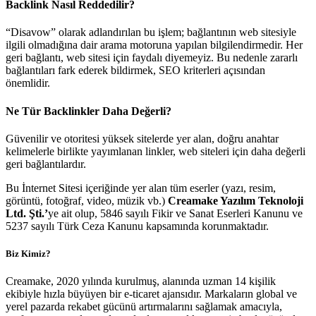
Backlink Nasıl Reddedilir?
“Disavow” olarak adlandırılan bu işlem; bağlantının web sitesiyle
ilgili olmadığına dair arama motoruna yapılan bilgilendirmedir. Her
geri bağlantı, web sitesi için faydalı diyemeyiz. Bu nedenle zararlı
bağlantıları fark ederek bildirmek, SEO kriterleri açısından
önemlidir.
Ne Tür Backlinkler Daha Değerli?
Güvenilir ve otoritesi yüksek sitelerde yer alan, doğru anahtar
kelimelerle birlikte yayımlanan linkler, web siteleri için daha değerli
geri bağlantılardır.
Bu İnternet Sitesi içeriğinde yer alan tüm eserler (yazı, resim,
görüntü, fotoğraf, video, müzik vb.)
Creamake Yazılım Teknoloji
Ltd. Şti.’
ye ait olup, 5846 sayılı Fikir ve Sanat Eserleri Kanunu ve
5237 sayılı Türk Ceza Kanunu kapsamında korunmaktadır.
Biz Kimiz?
Creamake, 2020 yılında kurulmuş, alanında uzman 14 kişilik
ekibiyle hızla büyüyen bir e-ticaret ajansıdır. Markaların global ve
yerel pazarda rekabet gücünü artırmalarını sağlamak amacıyla,