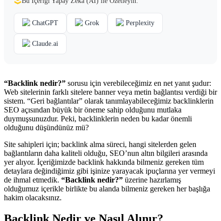
Bu İçeriği Yapay Zekâ (AI) ile Özetleyin:
ChatGPT
Grok
Perplexity
Claude.ai
“Backlink nedir?”
sorusu için verebileceğimiz en net yanıt şudur:
Web sitelerinin farklı sitelere banner veya metin bağlantısı verdiği bir
sistem. “Geri bağlantılar” olarak tanımlayabileceğimiz backlinklerin
SEO açısından büyük bir öneme sahip olduğunu mutlaka
duymuşsunuzdur. Peki, backlinklerin neden bu kadar önemli
olduğunu düşündünüz mü?
Site sahipleri için; backlink alma süreci, hangi sitelerden gelen
bağlantıların daha kaliteli olduğu, SEO’nun altın bilgileri arasında
yer alıyor. İçeriğimizde backlink hakkında bilmeniz gereken tüm
detaylara değindiğimiz gibi işinize yarayacak ipuçlarına yer vermeyi
de ihmal etmedik.
“Backlink nedir?”
üzerine hazırlamış
olduğumuz içerikle birlikte bu alanda bilmeniz gereken her başlığa
hakim olacaksınız.
Backlink Nedir ve Nasıl Alınır?