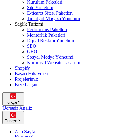
Kurulum Paketleri
Site Yönetimi
E-ticaret Sitesi Paketleri
Trendyol Mağaza Yönetimi
Sağlık Turizmi
Performans Paketleri
Mentörlük Paketleri
Dijital Reklam Yönetimi
SEO
GEO
Sosyal Medya Yönetimi
Kurumsal Website Tasarımı
Shopify
Başarı Hikayeleri
Projelerimiz
Bize Ulaşın
Türkçe
Ücretsiz Analiz
Türkçe
Ana Sayfa