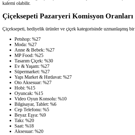
kalemi olabilir.
Çiçeksepeti Pazaryeri Komisyon Oranları
Çiçeksepeti, hediyelik ürünler ve çiçek kategorisinde uzmanlaşmış bir p
Petshop: %27
Moda: %27
Anne & Bebek: %27
MP Food: %25
Tasarım Çiçek: %30
Ev & Yaşam: %27
Süpermarket: %27
Yapı Market & Hırdavat: %27
Oto Aksesuar: %27
Hobi: %15
Oyuncak: %15
Video Oyun Konsolu: %10
Bilgisayar, Tablet: %6
Cep Telefonu: %5
Beyaz Eşya: %9
Takı: %20
Saat: %18
Aksesuar: %20