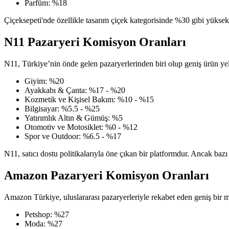
Parfüm: %18
Çiçeksepeti'nde özellikle tasarım çiçek kategorisinde %30 gibi yüksek 
N11 Pazaryeri Komisyon Oranları
N11, Türkiye’nin önde gelen pazaryerlerinden biri olup geniş ürün yelpa
Giyim: %20
Ayakkabı & Çanta: %17 - %20
Kozmetik ve Kişisel Bakım: %10 - %15
Bilgisayar: %5.5 - %25
Yatırımlık Altın & Gümüş: %5
Otomotiv ve Motosiklet: %0 - %12
Spor ve Outdoor: %6.5 - %17
N11, satıcı dostu politikalarıyla öne çıkan bir platformdur. Ancak baz
Amazon Pazaryeri Komisyon Oranları
Amazon Türkiye, uluslararası pazaryerleriyle rekabet eden geniş bir mü
Petshop: %27
Moda: %27