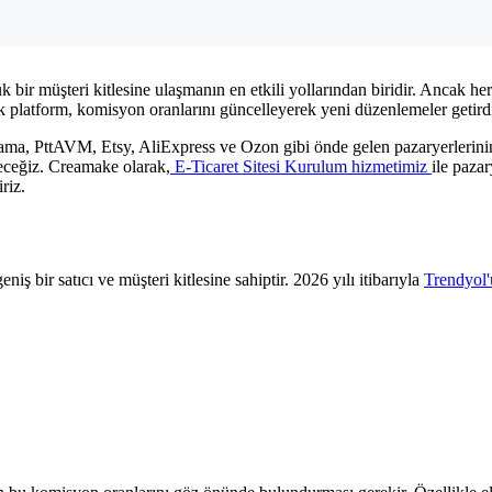
yük bir müşteri kitlesine ulaşmanın en etkili yollarından biridir. Ancak 
irçok platform, komisyon oranlarını güncelleyerek yeni düzenlemeler getird
ma, PttAVM, Etsy, AliExpress ve Ozon gibi önde gelen pazaryerlerinin
eyeceğiz. Creamake olarak,
E-Ticaret Sitesi Kurulum hizmetimiz
ile pazar
riz.
iş bir satıcı ve müşteri kitlesine sahiptir. 2026 yılı itibarıyla
Trendyol'