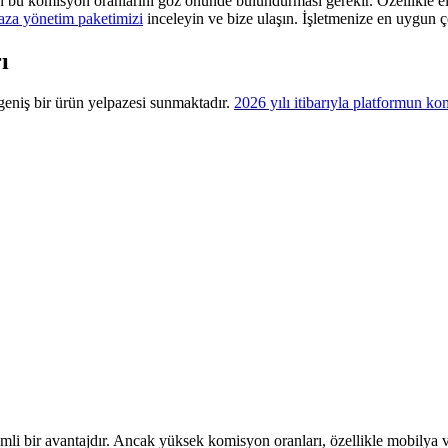
şen bu komisyon oranlarını göz önünde bulundurması gerekir. Özellikle 
za yönetim paketimizi
inceleyin ve bize ulaşın. İşletmenize en uygun çö
ı
 geniş bir ürün yelpazesi sunmaktadır.
2026 yılı itibarıyla platformun ko
emli bir avantajdır. Ancak yüksek komisyon oranları, özellikle mobilya ve