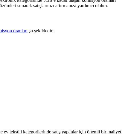
elektronik kategorisinde %28’e kadar ulaşan komisyon oranları
zümleri sunarak satışlarınızı artırmanıza yardımcı olalım.
misyon oranları
şu şekildedir:
 ev tekstili kategorilerinde satış yapanlar için önemli bir maliyet