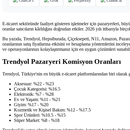
ChatGPT
Grok
Perplexity
Claude.ai
E-ticaret sektöründe faaliyet gösteren işletmeler için pazaryerleri, bü
oranlar satıcıların kârlılığını doğrudan etkiler. 2026 yılı itibarıyla b
Bu yazıda, Trendyol, Hepsiburada, Çiçeksepeti, N11, Amazon, Pazara
oranlarının satış fiyatlarına etkisini ve hesaplama yöntemlerini incel
ve operasyonlarınızı kolaylaştırmanız için en uygun çözümleri sunabili
Trendyol Pazaryeri Komisyon Oranları
Trendyol, Türkiye'nin en büyük e-ticaret platformlarından biri olarak gen
Aksesuar: %22 - %23
Çocuk Kategorisi: %16.5
Elektronik: %7 - %28
Ev ve Yaşam: %11 - %21
Giyim: %17 - %20
Kozmetik ve Kişisel Bakım: %12 - %17.5
Spor Ürünleri: %10.5 - %15
Süper Market: %8 - %18