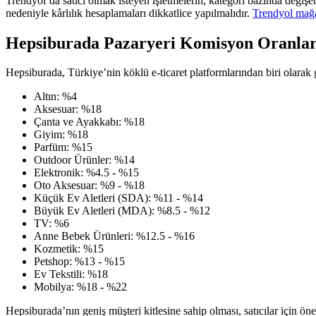
Trendyol’da satıcı olmak isteyen işletmelerin, kategori bazında deği
nedeniyle kârlılık hesaplamaları dikkatlice yapılmalıdır.
Trendyol mağa
Hepsiburada Pazaryeri Komisyon Oranlar
Hepsiburada, Türkiye’nin köklü e-ticaret platformlarından biri olarak
Altın: %4
Aksesuar: %18
Çanta ve Ayakkabı: %18
Giyim: %18
Parfüm: %15
Outdoor Ürünler: %14
Elektronik: %4.5 - %15
Oto Aksesuar: %9 - %18
Küçük Ev Aletleri (SDA): %11 - %14
Büyük Ev Aletleri (MDA): %8.5 - %12
TV: %6
Anne Bebek Ürünleri: %12.5 - %16
Kozmetik: %15
Petshop: %13 - %15
Ev Tekstili: %18
Mobilya: %18 - %22
Hepsiburada’nın geniş müşteri kitlesine sahip olması, satıcılar için ön