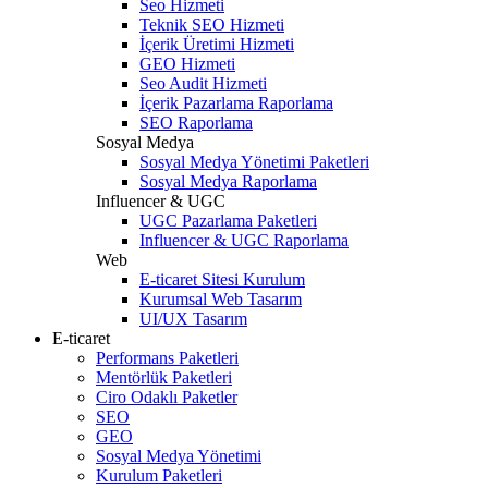
Seo Hizmeti
Teknik SEO Hizmeti
İçerik Üretimi Hizmeti
GEO Hizmeti
Seo Audit Hizmeti
İçerik Pazarlama Raporlama
SEO Raporlama
Sosyal Medya
Sosyal Medya Yönetimi Paketleri
Sosyal Medya Raporlama
Influencer & UGC
UGC Pazarlama Paketleri
Influencer & UGC Raporlama
Web
E-ticaret Sitesi Kurulum
Kurumsal Web Tasarım
UI/UX Tasarım
E-ticaret
Performans Paketleri
Mentörlük Paketleri
Ciro Odaklı Paketler
SEO
GEO
Sosyal Medya Yönetimi
Kurulum Paketleri