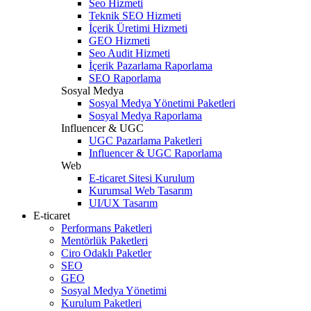
Seo Hizmeti
Teknik SEO Hizmeti
İçerik Üretimi Hizmeti
GEO Hizmeti
Seo Audit Hizmeti
İçerik Pazarlama Raporlama
SEO Raporlama
Sosyal Medya
Sosyal Medya Yönetimi Paketleri
Sosyal Medya Raporlama
Influencer & UGC
UGC Pazarlama Paketleri
Influencer & UGC Raporlama
Web
E-ticaret Sitesi Kurulum
Kurumsal Web Tasarım
UI/UX Tasarım
E-ticaret
Performans Paketleri
Mentörlük Paketleri
Ciro Odaklı Paketler
SEO
GEO
Sosyal Medya Yönetimi
Kurulum Paketleri