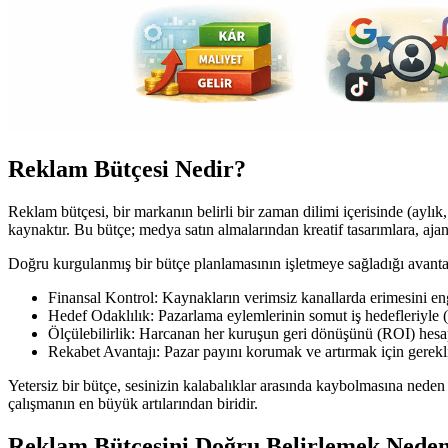
Reklam Bütçesi Nedir?
Reklam bütçesi, bir markanın belirli bir zaman dilimi içerisinde (aylık,
kaynaktır. Bu bütçe; medya satın almalarından kreatif tasarımlara, ajan
Doğru kurgulanmış bir bütçe planlamasının işletmeye sağladığı avantaj
Finansal Kontrol: Kaynakların verimsiz kanallarda erimesini eng
Hedef Odaklılık: Pazarlama eylemlerinin somut iş hedefleriyle (sa
Ölçülebilirlik: Harcanan her kuruşun geri dönüşünü (ROI) hes
Rekabet Avantajı: Pazar payını korumak ve artırmak için gerekli
Yetersiz bir bütçe, sesinizin kalabalıklar arasında kaybolmasına neden 
çalışmanın en büyük artılarından biridir.
Reklam Bütçesini Doğru Belirlemek Nede