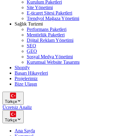
Kurulum Paketleri
Site Yönetimi
E-ticaret Sitesi Paketleri
Trendyol Mağaza Yönetimi
Sağlık Turizmi
Performans Paketleri
Mentörlük Paketleri
Dijital Reklam Yönetimi
SEO
GEO
Sosyal Medya Yönetimi
Kurumsal Website Tasarımı
Shopify
Başarı Hikayeleri
Projelerimiz
Bize Ulaşın
Türkçe
Ücretsiz Analiz
Türkçe
Ana Sayfa