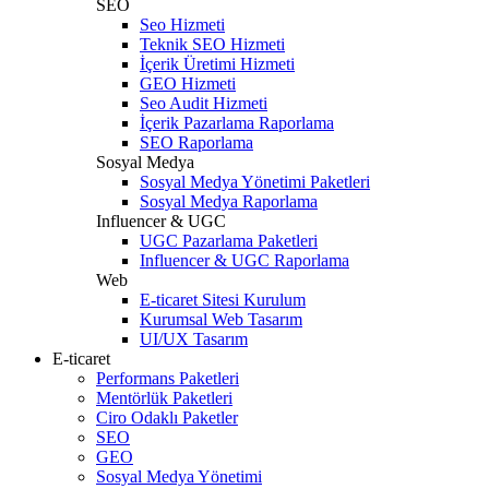
SEO
Seo Hizmeti
Teknik SEO Hizmeti
İçerik Üretimi Hizmeti
GEO Hizmeti
Seo Audit Hizmeti
İçerik Pazarlama Raporlama
SEO Raporlama
Sosyal Medya
Sosyal Medya Yönetimi Paketleri
Sosyal Medya Raporlama
Influencer & UGC
UGC Pazarlama Paketleri
Influencer & UGC Raporlama
Web
E-ticaret Sitesi Kurulum
Kurumsal Web Tasarım
UI/UX Tasarım
E-ticaret
Performans Paketleri
Mentörlük Paketleri
Ciro Odaklı Paketler
SEO
GEO
Sosyal Medya Yönetimi