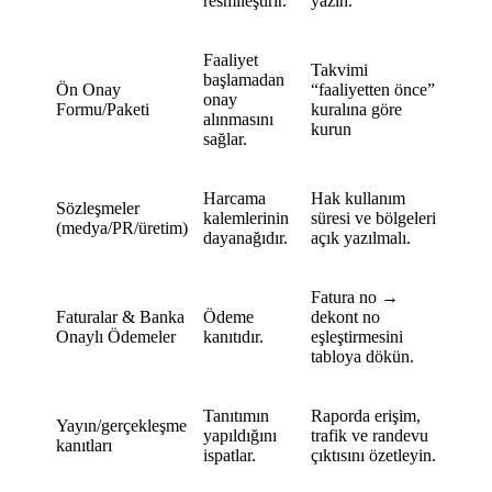
resmileştirir.
yazın.
Faaliyet
Takvimi
başlamadan
Ön Onay
“faaliyetten önce”
onay
Formu/Paketi
kuralına göre
alınmasını
kurun
sağlar.
Harcama
Hak kullanım
Sözleşmeler
kalemlerinin
süresi ve bölgeleri
(medya/PR/üretim)
dayanağıdır.
açık yazılmalı.
Fatura no →
Faturalar & Banka
Ödeme
dekont no
Onaylı Ödemeler
kanıtıdır.
eşleştirmesini
tabloya dökün.
Tanıtımın
Raporda erişim,
Yayın/gerçekleşme
yapıldığını
trafik ve randevu
kanıtları
ispatlar.
çıktısını özetleyin.