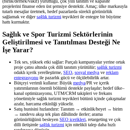
(birlik/dernek/vakıf) yürüttüğü, çok yıllı tanıtım ve kapasite
projelerini finanse eden üst şemsiye destektir. Amaç; ülke markasıyla
tutarlı mesajlar üretmek, hedef pazarlarda sürekli görünürlük
sağlamak ve diğer
sağlık turizmi
teşvikleri ile entegre bir büyüme
hattı kurmaktır.
Sağlık ve Spor Turizmi Sektörlerinin
Geliştirilmesi ve Tanıtılması Desteği Ne
İşe Yarar?
Tek ses, yüksek etki sağlar: Parçalı kampanyalar yerine ortak
proje çatısı altında çok dilli tanıtım yürütülür;
sağlık turizmi
odaklı içerik yerelleştirme,
SEO
,
sosyal medya
ve
reklam
entegrasyonu
ile pazarlık gücü ve ölçülebilirlik artar.
Bütçeyi verimli kullanır: Büyük
medya
/PR ve içerik
yatırımlarının önemli bölümü destekle paylaşılır; hedef ülke–
kanal optimizasyonu, UTM/CRM takipleri ve frekans
yönetimiyle sağlık turizmi teşvikleri bütünü içinde çakışmalar
azalır, harcama etkinliği yükselir.
Satış hunisini hızlandırır: Tanıtım → etkinlik/heyet → birim
→ randevu akışı tek plan dâhilinde ilerler; arama
görünürlüğünü besleyen
SEO içerikleri
, retargeting ve çok
dilli iletişimle
sağlık turizmi
için nitelikli talep daha hızlı
randevuya dönüşür.