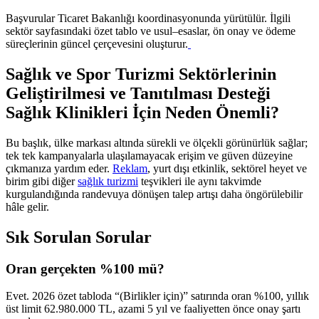
Başvurular Ticaret Bakanlığı koordinasyonunda yürütülür. İlgili
sektör sayfasındaki özet tablo ve usul–esaslar, ön onay ve ödeme
süreçlerinin güncel çerçevesini oluşturur.
Sağlık ve Spor Turizmi Sektörlerinin
Geliştirilmesi ve Tanıtılması Desteği
Sağlık Klinikleri İçin Neden Önemli?
Bu başlık, ülke markası altında sürekli ve ölçekli görünürlük sağlar;
tek tek kampanyalarla ulaşılamayacak erişim ve güven düzeyine
çıkmanıza yardım eder.
Reklam
, yurt dışı etkinlik, sektörel heyet ve
birim gibi diğer
sağlık turizmi
teşvikleri ile aynı takvimde
kurgulandığında randevuya dönüşen talep artışı daha öngörülebilir
hâle gelir.
Sık Sorulan Sorular
Oran gerçekten %100 mü?
Evet. 2026 özet tabloda “(Birlikler için)” satırında oran %100, yıllık
üst limit 62.980.000 TL, azami 5 yıl ve faaliyetten önce onay şartı