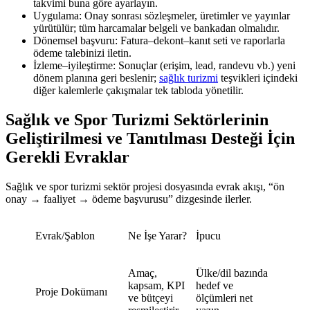
takvimi buna göre ayarlayın.
Uygulama: Onay sonrası sözleşmeler, üretimler ve yayınlar
yürütülür; tüm harcamalar belgeli ve bankadan olmalıdır.
Dönemsel başvuru: Fatura–dekont–kanıt seti ve raporlarla
ödeme talebinizi iletin.
İzleme–iyileştirme: Sonuçlar (erişim, lead, randevu vb.) yeni
dönem planına geri beslenir;
sağlık turizmi
teşvikleri içindeki
diğer kalemlerle çakışmalar tek tabloda yönetilir.
Sağlık ve Spor Turizmi Sektörlerinin
Geliştirilmesi ve Tanıtılması Desteği İçin
Gerekli Evraklar
Sağlık ve spor turizmi sektör projesi dosyasında evrak akışı, “ön
onay → faaliyet → ödeme başvurusu” dizgesinde ilerler.
Evrak/Şablon
Ne İşe Yarar?
İpucu
Amaç,
Ülke/dil bazında
kapsam, KPI
hedef ve
Proje Dokümanı
ve bütçeyi
ölçümleri net