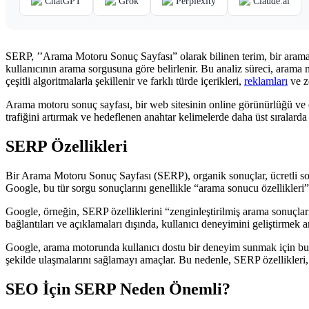
ChatGPT
Grok
Perplexity
Claude.ai
SERP, ’’Arama Motoru Sonuç Sayfası” olarak bilinen terim, bir arama m
kullanıcının arama sorgusuna göre belirlenir. Bu analiz süreci, arama ni
çeşitli algoritmalarla şekillenir ve farklı türde içerikleri,
reklamları
ve ze
Arama motoru sonuç sayfası, bir web sitesinin online görünürlüğü ve e
trafiğini artırmak ve hedeflenen anahtar kelimelerde daha üst sıralarda
SERP Özellikleri
Bir Arama Motoru Sonuç Sayfası (SERP), organik sonuçlar, ücretli sonuçl
Google, bu tür sorgu sonuçlarını genellikle “arama sonucu özellikleri” v
Google, örneğin, SERP özelliklerini “zenginleştirilmiş arama sonuçları” 
bağlantıları ve açıklamaları dışında, kullanıcı deneyimini geliştirmek a
Google, arama motorunda kullanıcı dostu bir deneyim sunmak için bu özelli
şekilde ulaşmalarını sağlamayı amaçlar. Bu nedenle, SERP özellikleri, ar
SEO İçin SERP Neden Önemli?