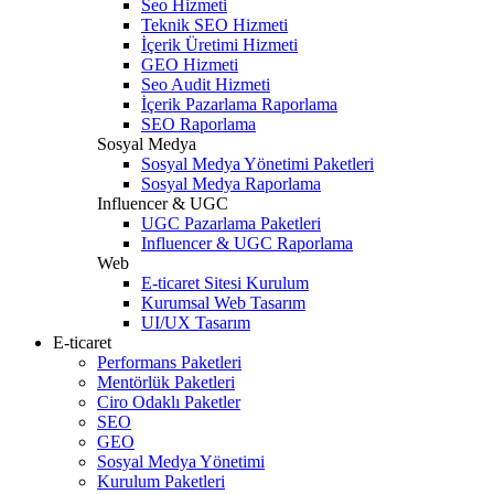
Seo Hizmeti
Teknik SEO Hizmeti
İçerik Üretimi Hizmeti
GEO Hizmeti
Seo Audit Hizmeti
İçerik Pazarlama Raporlama
SEO Raporlama
Sosyal Medya
Sosyal Medya Yönetimi Paketleri
Sosyal Medya Raporlama
Influencer & UGC
UGC Pazarlama Paketleri
Influencer & UGC Raporlama
Web
E-ticaret Sitesi Kurulum
Kurumsal Web Tasarım
UI/UX Tasarım
E-ticaret
Performans Paketleri
Mentörlük Paketleri
Ciro Odaklı Paketler
SEO
GEO
Sosyal Medya Yönetimi
Kurulum Paketleri