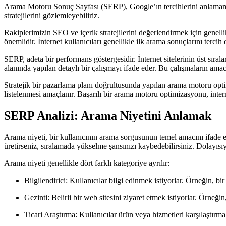
Arama Motoru Sonuç Sayfası (SERP), Google’ın tercihlerini anlamamıza
stratejilerini gözlemleyebiliriz.
Rakiplerimizin SEO ve içerik stratejilerini değerlendirmek için genellikle
önemlidir. İnternet kullanıcıları genellikle ilk arama sonuçlarını terci
SERP, adeta bir performans göstergesidir. İnternet sitelerinin üst sı
alanında yapılan detaylı bir çalışmayı ifade eder. Bu çalışmaların amacı
Stratejik bir pazarlama planı doğrultusunda yapılan arama motoru optim
listelenmesi amaçlanır. Başarılı bir arama motoru optimizasyonu, interne
SERP Analizi: Arama Niyetini Anlamak
Arama niyeti, bir kullanıcının arama sorgusunun temel amacını ifade e
üretirseniz, sıralamada yükselme şansınızı kaybedebilirsiniz. Dolayı
Arama niyeti genellikle dört farklı kategoriye ayrılır:
Bilgilendirici: Kullanıcılar bilgi edinmek istiyorlar. Örneğin, b
Gezinti: Belirli bir web sitesini ziyaret etmek istiyorlar. Örneği
Ticari Araştırma: Kullanıcılar ürün veya hizmetleri karşılaştırmak