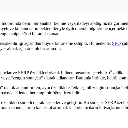
otorunda belirli bir anahtar kelime veya ifadeyi arattığınızda görünen 
yeti ve kullanıcıların beklentileriyle ilgili önemli bilgileri de içermek
ngin snippet’leri bir arada sunar.
rişilebilirliği açısından büyük bir öneme sahiptir. Bu nedenle,
SEO
çal
 yer almak için önemli bir adımdır.
ar ve SERP özellikleri olarak bilinen unsurları içerebilir. Özellikle be
eya “zengin sonuçlar” olarak adlandırır. Bununla birlikte, belirli arama s
olarak adlandırırken, aynı özelliklere “etkileşimli zengin sonuçlar” etik
macıyla eklenen herhangi bir öğeyi içerebilir.
kleri sürekli olarak test eder ve geliştirir. Bu süreçte, SERP özellikleri
ama sonuçlarının kalitesini artırmak ve kullanıcıların ihtiyaçlarını daha