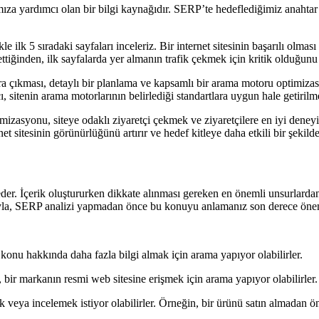
 yardımcı olan bir bilgi kaynağıdır. SERP’te hedeflediğimiz anahtar ke
 ilk 5 sıradaki sayfaları inceleriz. Bir internet sitesinin başarılı olması
h ettiğinden, ilk sayfalarda yer almanın trafik çekmek için kritik olduğu
ralara çıkması, detaylı bir planlama ve kapsamlı bir arama motoru optimi
, sitenin arama motorlarının belirlediği standartlara uygun hale getirilme
izasyonu, siteye odaklı ziyaretçi çekmek ve ziyaretçilere en iyi deneyim
t sitesinin görünürlüğünü artırır ve hedef kitleye daha etkili bir şekilde
der. İçerik oluştururken dikkate alınması gereken en önemli unsurlardan 
sıyla, SERP analizi yapmadan önce bu konuyu anlamanız son derece önem
ir konu hakkında daha fazla bilgi almak için arama yapıyor olabilirler.
n, bir markanın resmi web sitesine erişmek için arama yapıyor olabilirler.
 veya incelemek istiyor olabilirler. Örneğin, bir ürünü satın almadan önce