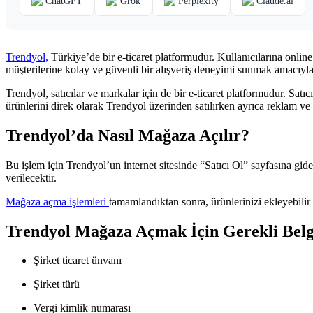
ChatGPT
Grok
Perplexity
Claude.ai
Trendyol,
Türkiye’de bir e-ticaret platformudur. Kullanıcılarına onlin
müşterilerine kolay ve güvenli bir alışveriş deneyimi sunmak amacıyla 
Trendyol, satıcılar ve markalar için de bir e-ticaret platformudur. Satıc
ürünlerini direk olarak Trendyol üzerinden satılırken ayrıca reklam ve di
Trendyol’da Nasıl Mağaza Açılır?
Bu işlem için Trendyol’un internet sitesinde “Satıcı Ol” sayfasına gid
verilecektir.
Mağaza açma işlemleri
tamamlandıktan sonra, ürünlerinizi ekleyebilir 
Trendyol Mağaza Açmak İçin Gerekli Belg
Şirket ticaret ünvanı
Şirket türü
Vergi kimlik numarası