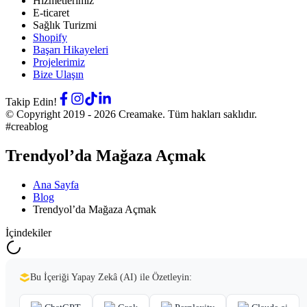
Hizmetlerimiz
E-ticaret
Sağlık Turizmi
Shopify
Başarı Hikayeleri
Projelerimiz
Bize Ulaşın
Takip Edin!
© Copyright 2019 -
2026
Creamake.
Tüm hakları saklıdır.
#creablog
Trendyol’da Mağaza Açmak
Ana Sayfa
Blog
Trendyol’da Mağaza Açmak
İçindekiler
Bu İçeriği Yapay Zekâ (AI) ile Özetleyin: