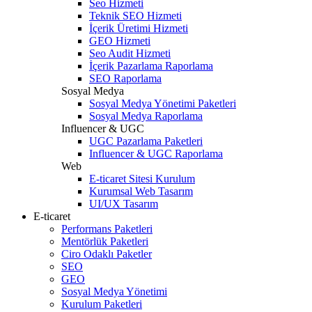
Seo Hizmeti
Teknik SEO Hizmeti
İçerik Üretimi Hizmeti
GEO Hizmeti
Seo Audit Hizmeti
İçerik Pazarlama Raporlama
SEO Raporlama
Sosyal Medya
Sosyal Medya Yönetimi Paketleri
Sosyal Medya Raporlama
Influencer & UGC
UGC Pazarlama Paketleri
Influencer & UGC Raporlama
Web
E-ticaret Sitesi Kurulum
Kurumsal Web Tasarım
UI/UX Tasarım
E-ticaret
Performans Paketleri
Mentörlük Paketleri
Ciro Odaklı Paketler
SEO
GEO
Sosyal Medya Yönetimi
Kurulum Paketleri