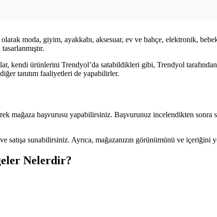
e olarak moda, giyim, ayakkabı, aksesuar, ev ve bahçe, elektronik, bebe
tasarlanmıştır.
ılar, kendi ürünlerini Trendyol’da satabildikleri gibi, Trendyol tarafından
ğer tanıtım faaliyetleri de yapabilirler.
erek mağaza başvurusu yapabilirsiniz. Başvurunuz incelendikten sonra si
ve satışa sunabilirsiniz. Ayrıca, mağazanızın görünümünü ve içeriğini yön
eler Nelerdir?