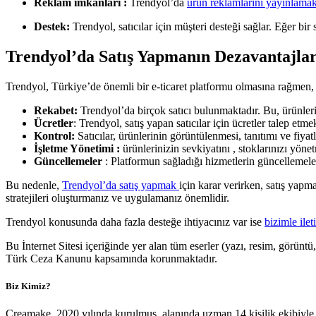
Reklam imkanları :
Trendyol’da
ürün reklamlarını yayınlama
Destek:
Trendyol, satıcılar için müşteri desteği sağlar. Eğer bir 
Trendyol’da Satış Yapmanın Dezavantajlar
Trendyol, Türkiye’de önemli bir e-ticaret platformu olmasına rağmen, 
Rekabet:
Trendyol’da birçok satıcı bulunmaktadır. Bu, ürünleri
Ücretler
: Trendyol, satış yapan satıcılar için ücretler talep etmekt
Kontrol:
Satıcılar, ürünlerinin görüntülenmesi, tanıtımı ve fiya
İşletme Yönetimi :
ürünlerinizin sevkiyatını , stoklarınızı yön
Güncellemeler
: Platformun sağladığı hizmetlerin güncellemele
Bu nedenle,
Trendyol’da satış yapmak
için karar verirken, satış yapm
stratejileri oluşturmanız ve uygulamanız önemlidir.
Trendyol konusunda daha fazla desteğe ihtiyacınız var ise
bizimle ilet
Bu İnternet Sitesi içeriğinde yer alan tüm eserler (yazı, resim, görüntü
Türk Ceza Kanunu kapsamında korunmaktadır.
Biz Kimiz?
Creamake, 2020 yılında kurulmuş, alanında uzman 14 kişilik ekibiyle h