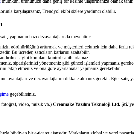
k
mümkün, ürününüzü daha geniş bir kesime ulaştırmanıza olanak tanır.
sorunla karşılaşırsanız, Trendyol ekibi sizlere yardımcı olabilir.
ı
satış yapmanın bazı dezavantajları da mevcuttur:
nizin görünürlüğünü arttırmak ve müşterileri çekmek için daha fazla rek
edir. Bu ücretler, satıcıların karlarını azaltabilir.
tlandırılması gibi konulara kontrol sahibi olamaz.
etmeniz, siparişlerinizi yönetmeniz gibi güncel işlemleri yapmanız gerekec
rini takip etmeniz ve ona göre ayarlamalar yapmanız gerekebilir.
anın avantajları ve dezavantajlarını dikkate almanız gerekir. Eğer satış y
işime
geçebilirsiniz.
, fotoğraf, video, müzik vb.)
Creamake Yazılım Teknoloji Ltd. Şti.’
ye
ızla büyüyen bir e-ticaret ajansıdır. Markaların global ve yerel pazard