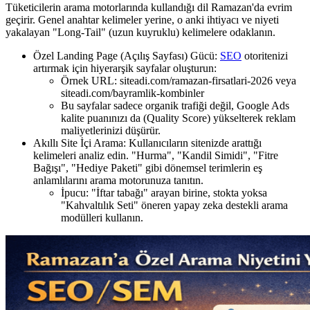
Tüketicilerin arama motorlarında kullandığı dil Ramazan'da evrim
geçirir. Genel anahtar kelimeler yerine, o anki ihtiyacı ve niyeti
yakalayan "Long-Tail" (uzun kuyruklu) kelimelere odaklanın.
Özel Landing Page (Açılış Sayfası) Gücü:
SEO
otoritenizi
artırmak için hiyerarşik sayfalar oluşturun:
Örnek URL: siteadi.com/ramazan-firsatlari-2026 veya
siteadi.com/bayramlik-kombinler
Bu sayfalar sadece organik trafiği değil, Google Ads
kalite puanınızı da (Quality Score) yükselterek reklam
maliyetlerinizi düşürür.
Akıllı Site İçi Arama: Kullanıcıların sitenizde arattığı
kelimeleri analiz edin. "Hurma", "Kandil Simidi", "Fitre
Bağışı", "Hediye Paketi" gibi dönemsel terimlerin eş
anlamlılarını arama motorunuza tanıtın.
İpucu: "İftar tabağı" arayan birine, stokta yoksa
"Kahvaltılık Seti" öneren yapay zeka destekli arama
modülleri kullanın.