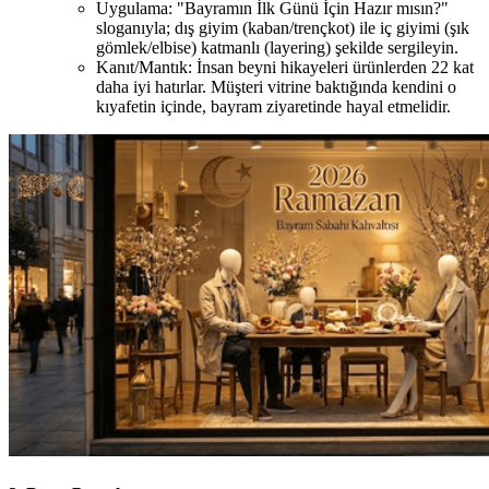
Uygulama: "Bayramın İlk Günü İçin Hazır mısın?"
sloganıyla; dış giyim (kaban/trençkot) ile iç giyimi (şık
gömlek/elbise) katmanlı (layering) şekilde sergileyin.
Kanıt/Mantık: İnsan beyni hikayeleri ürünlerden 22 kat
daha iyi hatırlar. Müşteri vitrine baktığında kendini o
kıyafetin içinde, bayram ziyaretinde hayal etmelidir.