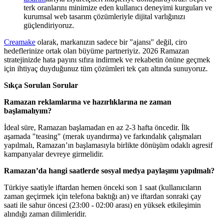
terk oranlarını minimize eden kullanıcı deneyimi kurguları ve
kurumsal web tasarım çözümleriyle dijital varlığınızı
güçlendiriyoruz.
Creamake
olarak, markanızın sadece bir "ajansı" değil, ciro
hedeflerinize ortak olan büyüme partneriyiz. 2026 Ramazan
stratejinizde hata payını sıfıra indirmek ve rekabetin önüne geçmek
için ihtiyaç duyduğunuz tüm çözümleri tek çatı altında sunuyoruz.
Sıkça Sorulan Sorular
Ramazan reklamlarına ve hazırlıklarına ne zaman
başlamalıyım?
İdeal süre, Ramazan başlamadan en az 2-3 hafta öncedir. İlk
aşamada "teasing" (merak uyandırma) ve farkındalık çalışmaları
yapılmalı, Ramazan’ın başlamasıyla birlikte dönüşüm odaklı agresif
kampanyalar devreye girmelidir.
Ramazan’da hangi saatlerde sosyal medya paylaşımı yapılmalı?
Türkiye saatiyle iftardan hemen önceki son 1 saat (kullanıcıların
zaman geçirmek için telefona baktığı an) ve iftardan sonraki çay
saati ile sahur öncesi (23:00 - 02:00 arası) en yüksek etkileşimin
alındığı zaman dilimleridir.