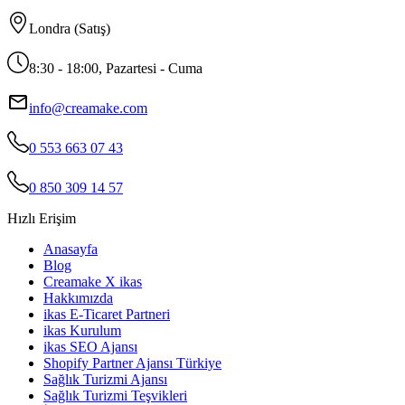
Londra (Satış)
8:30 - 18:00, Pazartesi - Cuma
info@creamake.com
0 553 663 07 43
0 850 309 14 57
Hızlı Erişim
Anasayfa
Blog
Creamake X ikas
Hakkımızda
ikas E-Ticaret Partneri
ikas Kurulum
ikas SEO Ajansı
Shopify Partner Ajansı Türkiye
Sağlık Turizmi Ajansı
Sağlık Turizmi Teşvikleri