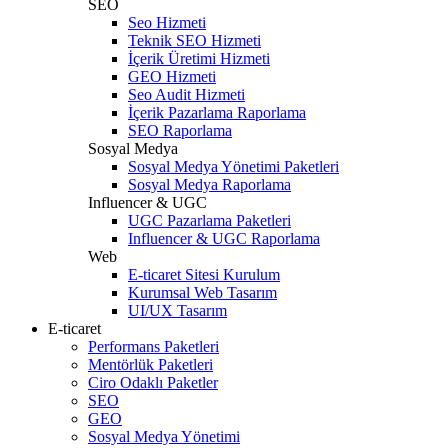
SEO
Seo Hizmeti
Teknik SEO Hizmeti
İçerik Üretimi Hizmeti
GEO Hizmeti
Seo Audit Hizmeti
İçerik Pazarlama Raporlama
SEO Raporlama
Sosyal Medya
Sosyal Medya Yönetimi Paketleri
Sosyal Medya Raporlama
Influencer & UGC
UGC Pazarlama Paketleri
Influencer & UGC Raporlama
Web
E-ticaret Sitesi Kurulum
Kurumsal Web Tasarım
UI/UX Tasarım
E-ticaret
Performans Paketleri
Mentörlük Paketleri
Ciro Odaklı Paketler
SEO
GEO
Sosyal Medya Yönetimi