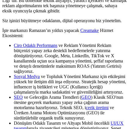
Ligi"dir. Bu dönemde teknik altyapıyı, yaratıcı içerikleri ve karmaşık
reklam algoritmalarını tek başınıza yönetmeye çalışmak, sahaya
eksik oyuncuyla çıkmak gibidir.
Siz işinizi büyütmeye odaklanın, dijital operasyonu biz yönetelim.
İşte markanızı Ramazan’ın yıldızı yapacak
Creamake
Hizmet
Ekosistemi:
Ciro Odaklı Performans
ve Reklam Yönetimi Reklam
bütçenizi yapay zeka destekli hedeflemelerle yatırıma
dönüştürüyoruz. Google, Meta, LinkedIn, TikTok ve X
kanallarında uçtan uca kampanya yönetimi, şeffaf raporlama
ve detaylı denetimlerle maksimum ROAS (Yatırım Getirisi)
sağlıyoruz.
Sosyal Medya
ve Topluluk Yönetimi Markanız için etkileşimi
yüksek bir iletişim dili inşa ediyoruz. Stratejik hesap yönetimi,
influencer iş birlikleri ve UGC (Kullanıcı İçeriği)
çalışmalarıyla marka sadakatini ve güvenilirliğini artırıyoruz.
SEO
ve Geleceğin Arama Trendleri (
GEO
) Klasik SEO'nun
ötesine geçerek markanızı yapay zeka çağının arama
motorlarına hazırlıyoruz. Teknik SEO, i
çerik üretimi
ve
Üretken Arama Motoru Optimizasyonu (GEO) ile
sürdürülebilir organik trafik sunuyoruz.
Dönüşüm Odaklı Tasarım ve Altyapı Mobil öncelikli
UI/UX
tasarım
larıyla ziyaretçileri müşteriye dönüştürüyoruz. Sepet