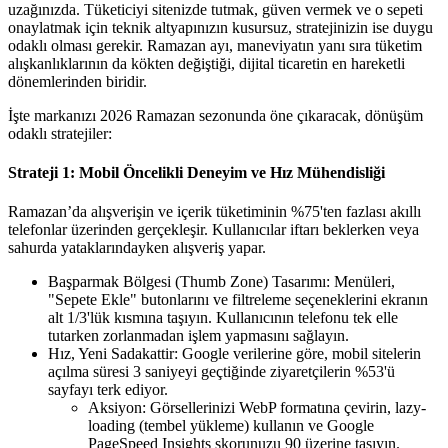
uzağınızda. Tüketiciyi sitenizde tutmak, güven vermek ve o sepeti
onaylatmak için teknik altyapınızın kusursuz, stratejinizin ise duygu
odaklı olması gerekir. Ramazan ayı, maneviyatın yanı sıra tüketim
alışkanlıklarının da kökten değiştiği, dijital ticaretin en hareketli
dönemlerinden biridir.
İşte markanızı 2026 Ramazan sezonunda öne çıkaracak, dönüşüm
odaklı stratejiler:
Strateji 1: Mobil Öncelikli Deneyim ve Hız Mühendisliği
Ramazan’da alışverişin ve içerik tüketiminin %75'ten fazlası akıllı
telefonlar üzerinden gerçekleşir. Kullanıcılar iftarı beklerken veya
sahurda yataklarındayken alışveriş yapar.
Başparmak Bölgesi (Thumb Zone) Tasarımı: Menüleri,
"Sepete Ekle" butonlarını ve filtreleme seçeneklerini ekranın
alt 1/3'lük kısmına taşıyın. Kullanıcının telefonu tek elle
tutarken zorlanmadan işlem yapmasını sağlayın.
Hız, Yeni Sadakattir: Google verilerine göre, mobil sitelerin
açılma süresi 3 saniyeyi geçtiğinde ziyaretçilerin %53'ü
sayfayı terk ediyor.
Aksiyon: Görsellerinizi WebP formatına çevirin, lazy-
loading (tembel yükleme) kullanın ve Google
PageSpeed Insights skorunuzu 90 üzerine taşıyın.