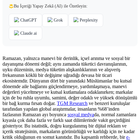
Bu İçeriği Yapay Zekâ (AI) ile Özetleyin:
ChatGPT
Grok
Perplexity
Claude.ai
Ramazan, yalnızca manevi bir derinlik, içsel arınma ve sosyal bir
dayanışma dönemi değil; aynı zamanda tüketici davranışlarının,
uyku düzeninin, medya tüketim alışkanlıklarının ve alışveriş
frekansının köklü bir değişime uğradığı devasa bir ticari
ekosistemdir. Dünyanın dört bir yanındaki Müslümanlar bu kutsal
dönemde aile bağlarını güçlendirmeye, yardımlaşmaya, manevi
değerleri yüceltmeye ve kutsal kutlamalara odaklanırken; markalar
için de bu ruhla uyumlu, samimi, değer odaklı ve yüksek dönüşümlü
bir bağ kurma fırsatı doğar.
TGM Research
ve benzeri kuruluşlar
tarafından yapılan global araştırmalar, insanların %68’inden
fazlasının Ramazan ayı boyunca
sosyal medya
da, normal zamanlara
kıyasla çok daha fazla ve farklı saat dilimlerinde vakit geçirdiğini
gösteriyor. Bu istatistik, doğru kurgulanmış bir dijital reklam ve
içerik stratejisinin, markaların görünürlüğü ve karlılığı için ne kadar
kritik olduğunun en somut kanıtıdır. Bu kapsamlı rehberde, bir
e-