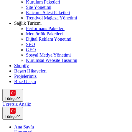
Kurulum Paketleri
Site Yönetimi
E-ticaret Sitesi Paketleri
Trendyol Mağaza Yönetimi
Sağlık Turizmi
Performans Paketleri
Mentörlük Paketleri
Dijital Reklam Yönetimi
SEO
GEO
Sosyal Medya Yönetimi
Kurumsal Website Tasarımı
Shopify
Başarı Hikayeleri
Projelerimiz
Bize Ulaşın
Türkçe
Ücretsiz Analiz
Türkçe
Ana Sayfa