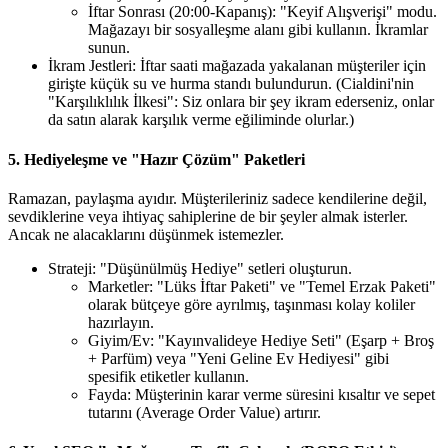
İftar Sonrası (20:00-Kapanış): "Keyif Alışverişi" modu.
Mağazayı bir sosyalleşme alanı gibi kullanın. İkramlar
sunun.
İkram Jestleri: İftar saati mağazada yakalanan müşteriler için
girişte küçük su ve hurma standı bulundurun. (Cialdini'nin
"Karşılıklılık İlkesi": Siz onlara bir şey ikram ederseniz, onlar
da satın alarak karşılık verme eğiliminde olurlar.)
5. Hediyeleşme ve "Hazır Çözüm" Paketleri
Ramazan, paylaşma ayıdır. Müşterileriniz sadece kendilerine değil,
sevdiklerine veya ihtiyaç sahiplerine de bir şeyler almak isterler.
Ancak ne alacaklarını düşünmek istemezler.
Strateji: "Düşünülmüş Hediye" setleri oluşturun.
Marketler: "Lüks İftar Paketi" ve "Temel Erzak Paketi"
olarak bütçeye göre ayrılmış, taşınması kolay koliler
hazırlayın.
Giyim/Ev: "Kayınvalideye Hediye Seti" (Eşarp + Broş
+ Parfüm) veya "Yeni Geline Ev Hediyesi" gibi
spesifik etiketler kullanın.
Fayda: Müşterinin karar verme süresini kısaltır ve sepet
tutarını (Average Order Value) artırır.