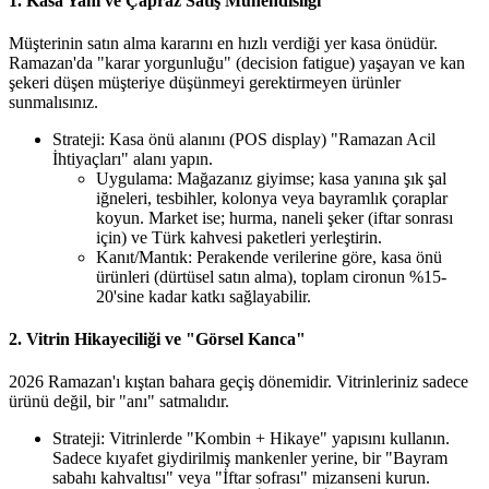
1. Kasa Yanı ve Çapraz Satış Mühendisliği
Müşterinin satın alma kararını en hızlı verdiği yer kasa önüdür.
Ramazan'da "karar yorgunluğu" (decision fatigue) yaşayan ve kan
şekeri düşen müşteriye düşünmeyi gerektirmeyen ürünler
sunmalısınız.
Strateji: Kasa önü alanını (POS display) "Ramazan Acil
İhtiyaçları" alanı yapın.
Uygulama: Mağazanız giyimse; kasa yanına şık şal
iğneleri, tesbihler, kolonya veya bayramlık çoraplar
koyun. Market ise; hurma, naneli şeker (iftar sonrası
için) ve Türk kahvesi paketleri yerleştirin.
Kanıt/Mantık: Perakende verilerine göre, kasa önü
ürünleri (dürtüsel satın alma), toplam cironun %15-
20'sine kadar katkı sağlayabilir.
2. Vitrin Hikayeciliği ve "Görsel Kanca"
2026 Ramazan'ı kıştan bahara geçiş dönemidir. Vitrinleriniz sadece
ürünü değil, bir "anı" satmalıdır.
Strateji: Vitrinlerde "Kombin + Hikaye" yapısını kullanın.
Sadece kıyafet giydirilmiş mankenler yerine, bir "Bayram
sabahı kahvaltısı" veya "İftar sofrası" mizanseni kurun.