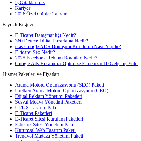
İş Ortaklarımız
Kariyer
2026 Özel Günler Takvimi
Faydalı Bilgiler
E-Ticaret Danışmanlığı Nedir?
360 Derece Dijital Pazarlama Nedir?
ikas Google ADS Dönüşüm Kurulumu Nasıl Yapılır?
E ticaret Seo Nedir?
2025 Facebook Reklam Boyutları Nedir?
Google Ads Hesabınızı Optimize Etmenizin 10 Gelişmiş Yolu
Hizmet Paketleri ve Fiyatları
Arama Motoru Optimizasyonu (SEO) Paketi
Üretken Arama Motoru Optimizasyonu (GEO)
Dijital Reklam Yönetimi Paketleri
Sosyal Medya Yönetimi Paketleri
UI/UX Tasarım Paketi
E-Ticaret Paketleri
E-Ticaret Sitesi Kurulum Paketleri
E-ticaret Sitesi Yönetimi Paketi
Kurumsal Web Tasarım Paketi
Trendyol Mağaza Yönetimi Paketi