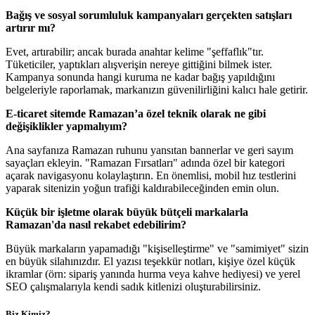
Bağış ve sosyal sorumluluk kampanyaları gerçekten satışları
artırır mı?
Evet, artırabilir; ancak burada anahtar kelime "şeffaflık"tır.
Tüketiciler, yaptıkları alışverişin nereye gittiğini bilmek ister.
Kampanya sonunda hangi kuruma ne kadar bağış yapıldığını
belgeleriyle raporlamak, markanızın güvenilirliğini kalıcı hale getirir.
E-ticaret sitemde Ramazan’a özel teknik olarak ne gibi
değişiklikler yapmalıyım?
Ana sayfanıza Ramazan ruhunu yansıtan bannerlar ve geri sayım
sayaçları ekleyin. "Ramazan Fırsatları" adında özel bir kategori
açarak navigasyonu kolaylaştırın. En önemlisi, mobil hız testlerini
yaparak sitenizin yoğun trafiği kaldırabileceğinden emin olun.
Küçük bir işletme olarak büyük bütçeli markalarla
Ramazan'da nasıl rekabet edebilirim?
Büyük markaların yapamadığı "kişiselleştirme" ve "samimiyet" sizin
en büyük silahınızdır. El yazısı teşekkür notları, kişiye özel küçük
ikramlar (örn: sipariş yanında hurma veya kahve hediyesi) ve yerel
SEO çalışmalarıyla kendi sadık kitlenizi oluşturabilirsiniz.
Biz Kimiz?