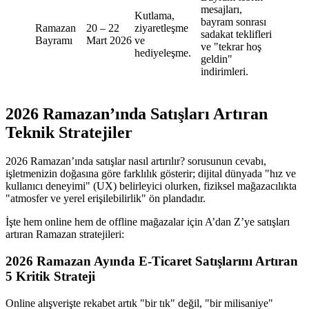
mesajları,
Kutlama,
bayram sonrası
Ramazan
20 – 22
ziyaretleşme
sadakat teklifleri
Bayramı
Mart 2026
ve
ve "tekrar hoş
hediyeleşme.
geldin"
indirimleri.
2026 Ramazan’ında Satışları Artıran
Teknik Stratejiler
2026 Ramazan’ında satışlar nasıl artırılır? sorusunun cevabı,
işletmenizin doğasına göre farklılık gösterir; dijital dünyada "hız ve
kullanıcı deneyimi" (UX) belirleyici olurken, fiziksel mağazacılıkta
"atmosfer ve yerel erişilebilirlik" ön plandadır.
İşte hem online hem de offline mağazalar için A’dan Z’ye satışları
artıran Ramazan stratejileri:
2026 Ramazan Ayında E-Ticaret Satışlarını Artıran
5 Kritik Strateji
Online alışverişte rekabet artık "bir tık" değil, "bir milisaniye"