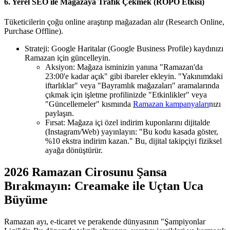
6. Yerel SEO ile Mağazaya Trafik Çekmek (ROPO Etkisi)
Tüketicilerin çoğu online araştırıp mağazadan alır (Research Online,
Purchase Offline).
Strateji: Google Haritalar (Google Business Profile) kaydınızı
Ramazan için güncelleyin.
Aksiyon: Mağaza isminizin yanına "Ramazan'da
23:00'e kadar açık" gibi ibareler ekleyin. "Yakınımdaki
iftarlıklar" veya "Bayramlık mağazaları" aramalarında
çıkmak için işletme profilinizde "Etkinlikler" veya
"Güncellemeler" kısmında
Ramazan kampanyaları
nızı
paylaşın.
Fırsat: Mağaza içi özel indirim kuponlarını dijitalde
(Instagram/Web) yayınlayın: "Bu kodu kasada göster,
%10 ekstra indirim kazan." Bu, dijital takipçiyi fiziksel
ayağa dönüştürür.
2026 Ramazan Cirosunu Şansa
Bırakmayın: Creamake ile Uçtan Uca
Büyüme
Ramazan ayı, e-ticaret ve perakende dünyasının "Şampiyonlar