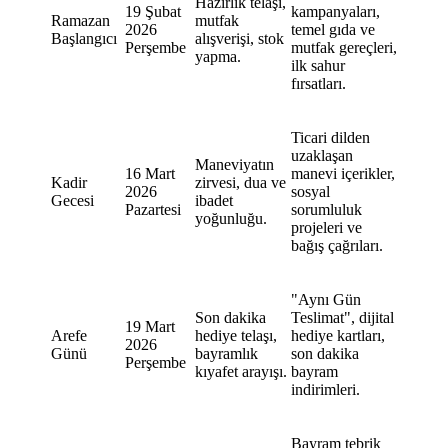
Hazırlık telaşı,
19 Şubat
kampanyaları,
Ramazan
mutfak
2026
temel gıda ve
Başlangıcı
alışverişi, stok
Perşembe
mutfak gereçleri,
yapma.
ilk sahur
fırsatları.
Ticari dilden
uzaklaşan
Maneviyatın
16 Mart
manevi içerikler,
Kadir
zirvesi, dua ve
2026
sosyal
Gecesi
ibadet
Pazartesi
sorumluluk
yoğunluğu.
projeleri ve
bağış çağrıları.
"Aynı Gün
Son dakika
Teslimat", dijital
19 Mart
Arefe
hediye telaşı,
hediye kartları,
2026
Günü
bayramlık
son dakika
Perşembe
kıyafet arayışı.
bayram
indirimleri.
Bayram tebrik