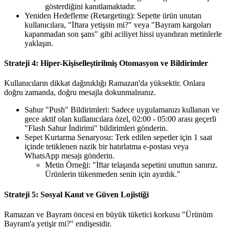
gösterdiğini kanıtlamaktadır.
Yeniden Hedefleme (Retargeting): Sepette ürün unutan
kullanıcılara, "İftara yetişsin mi?" veya "Bayram kargoları
kapanmadan son şans" gibi aciliyet hissi uyandıran metinlerle
yaklaşın.
Strateji 4: Hiper-Kişiselleştirilmiş Otomasyon ve Bildirimler
Kullanıcıların dikkat dağınıklığı Ramazan'da yüksektir. Onlara
doğru zamanda, doğru mesajla dokunmalısınız.
Sahur "Push" Bildirimleri: Sadece uygulamanızı kullanan ve
gece aktif olan kullanıcılara özel, 02:00 - 05:00 arası geçerli
"Flash Sahur İndirimi" bildirimleri gönderin.
Sepet Kurtarma Senaryosu: Terk edilen sepetler için 1 saat
içinde tetiklenen nazik bir hatırlatma e-postası veya
WhatsApp mesajı gönderin.
Metin Örneği: "İftar telaşında sepetini unuttun sanırız.
Ürünlerin tükenmeden senin için ayırdık."
Strateji 5: Sosyal Kanıt ve Güven Lojistiği
Ramazan ve Bayram öncesi en büyük tüketici korkusu "Ürünüm
Bayram'a yetişir mi?" endişesidir.