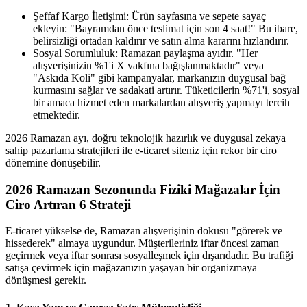
Şeffaf Kargo İletişimi: Ürün sayfasına ve sepete sayaç
ekleyin: "Bayramdan önce teslimat için son 4 saat!" Bu ibare,
belirsizliği ortadan kaldırır ve satın alma kararını hızlandırır.
Sosyal Sorumluluk: Ramazan paylaşma ayıdır. "Her
alışverişinizin %1'i X vakfına bağışlanmaktadır" veya
"Askıda Koli" gibi kampanyalar, markanızın duygusal bağ
kurmasını sağlar ve sadakati artırır. Tüketicilerin %71'i, sosyal
bir amaca hizmet eden markalardan alışveriş yapmayı tercih
etmektedir.
2026 Ramazan ayı, doğru teknolojik hazırlık ve duygusal zekaya
sahip pazarlama stratejileri ile e-ticaret siteniz için rekor bir ciro
dönemine dönüşebilir.
2026 Ramazan Sezonunda Fiziki Mağazalar İçin
Ciro Artıran 6 Strateji
E-ticaret yükselse de, Ramazan alışverişinin dokusu "görerek ve
hissederek" almaya uygundur. Müşterileriniz iftar öncesi zaman
geçirmek veya iftar sonrası sosyalleşmek için dışarıdadır. Bu trafiği
satışa çevirmek için mağazanızın yaşayan bir organizmaya
dönüşmesi gerekir.