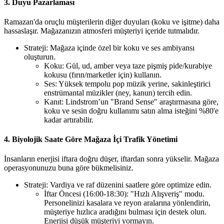
3. Duyu Pazarlaması
Ramazan'da oruçlu müşterilerin diğer duyuları (koku ve işitme) daha
hassaslaşır. Mağazanızın atmosferi müşteriyi içeride tutmalıdır.
Strateji: Mağaza içinde özel bir koku ve ses ambiyansı
oluşturun.
Koku: Gül, ud, amber veya taze pişmiş pide/kurabiye
kokusu (fırın/marketler için) kullanın.
Ses: Yüksek tempolu pop müzik yerine, sakinleştirici
enstrümantal müzikler (ney, kanun) tercih edin.
Kanıt: Lindstrom’un "Brand Sense" araştırmasına göre,
koku ve sesin doğru kullanımı satın alma isteğini %80'e
kadar artırabilir.
4. Biyolojik Saate Göre Mağaza İçi Trafik Yönetimi
İnsanların enerjisi iftara doğru düşer, iftardan sonra yükselir. Mağaza
operasyonunuzu buna göre bükmelisiniz.
Strateji: Vardiya ve raf düzenini saatlere göre optimize edin.
İftar Öncesi (16:00-18:30): "Hızlı Alışveriş" modu.
Personelinizi kasalara ve reyon aralarına yönlendirin,
müşteriye hızlıca aradığını bulması için destek olun.
Enerjisi düşük müşteriyi yormayın.