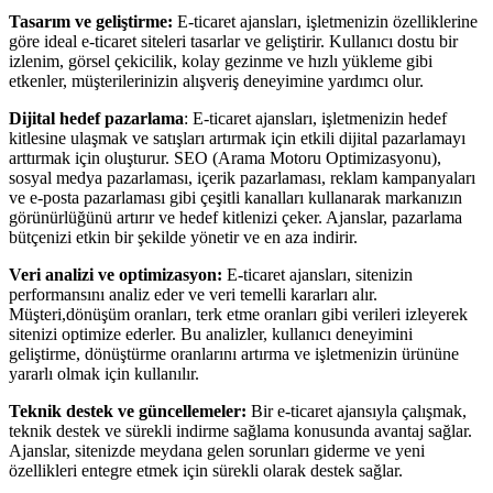
Tasarım ve geliştirme:
E-ticaret ajansları, işletmenizin özelliklerine
göre ideal e-ticaret siteleri tasarlar ve geliştirir. Kullanıcı dostu bir
izlenim, görsel çekicilik, kolay gezinme ve hızlı yükleme gibi
etkenler, müşterilerinizin alışveriş deneyimine yardımcı olur.
Dijital hedef pazarlama
: E-ticaret ajansları, işletmenizin hedef
kitlesine ulaşmak ve satışları artırmak için etkili dijital pazarlamayı
arttırmak için oluşturur. SEO (Arama Motoru Optimizasyonu),
sosyal medya pazarlaması, içerik pazarlaması, reklam kampanyaları
ve e-posta pazarlaması gibi çeşitli kanalları kullanarak markanızın
görünürlüğünü artırır ve hedef kitlenizi çeker. Ajanslar, pazarlama
bütçenizi etkin bir şekilde yönetir ve en aza indirir.
Veri analizi ve optimizasyon:
E-ticaret ajansları, sitenizin
performansını analiz eder ve veri temelli kararları alır.
Müşteri,dönüşüm oranları, terk etme oranları gibi verileri izleyerek
sitenizi optimize ederler. Bu analizler, kullanıcı deneyimini
geliştirme, dönüştürme oranlarını artırma ve işletmenizin ürününe
yararlı olmak için kullanılır.
Teknik destek ve güncellemeler:
Bir e-ticaret ajansıyla çalışmak,
teknik destek ve sürekli indirme sağlama konusunda avantaj sağlar.
Ajanslar, sitenizde meydana gelen sorunları giderme ve yeni
özellikleri entegre etmek için sürekli olarak destek sağlar.