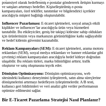
potansiyel olarak hedeflenmiş e-postalar göndererek iletişim kurmayı
ve satışları artırmayı hedefler. Kişiselleştirilmiş e-posta
kampanyaları, özel teklifler, tanıtımlar ve bilgilendirici içerikler
aracılığıyla müşteri bağlılığı oluşturulabilir.
Influencer Pazarlaması:
E-ticaret işletmeleri, sosyal amaçlı etkili
kişilikler ve influencer’lar aracılığıyla ürün veya hizmetleri
tanıtabilir. Bu etkileyiciler, geniş bir takipçi kitlesine sahip oldukları
için ürünlerinizin veya markanızın görünürlüğüne katkı sağlayabilir
ve hedef kitlenin güvenini kazanabilir.
Reklam Kampanyaları (SEM):
E-ticaret işletmeleri, arama motoru
reklamları (SEM), sosyal medya reklamları ve banner reklamlar gibi
çevrimiçi reklam kampanyaları aracılığıyla hedef kitleye doğrudan
ulaşabilir. Bu reklam türleri, marka bilinirliğini arttırır, trafik
oluşturur ve satış oluşmasına teşvik eder.
Dönüşüm Optimizasyonu:
Dönüşüm optimizasyonu, web
sitesindeki kullanıcı deneyimini iyileştirerek, satın alma süreçlerine
dönüşmelerini artırmayı hedefleyen iyileştirmelerdir. A/B testi,
kullanıcı geri bildirimleri ve veri analizi gibi veriler performansın
optimize edilmesini sağlar.
Bir E-Ticaret Pazarlama Stratejisi Nasıl Planlanır?