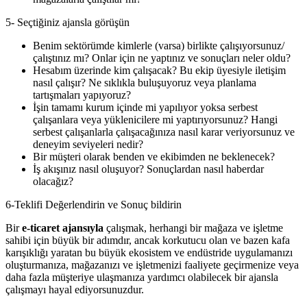
5- Seçtiğiniz ajansla görüşün
Benim sektörümde kimlerle (varsa) birlikte çalışıyorsunuz/
çalıştınız mı? Onlar için ne yaptınız ve sonuçları neler oldu?
Hesabım üzerinde kim çalışacak? Bu ekip üyesiyle iletişim
nasıl çalışır? Ne sıklıkla buluşuyoruz veya planlama
tartışmaları yapıyoruz?
İşin tamamı kurum içinde mi yapılıyor yoksa serbest
çalışanlara veya yüklenicilere mi yaptırıyorsunuz? Hangi
serbest çalışanlarla çalışacağınıza nasıl karar veriyorsunuz ve
deneyim seviyeleri nedir?
Bir müşteri olarak benden ve ekibimden ne beklenecek?
İş akışınız nasıl oluşuyor? Sonuçlardan nasıl haberdar
olacağız?
6-Teklifi Değerlendirin ve Sonuç bildirin
Bir
e-ticaret ajansıyla
çalışmak, herhangi bir mağaza ve işletme
sahibi için büyük bir adımdır, ancak korkutucu olan ve bazen kafa
karışıklığı yaratan bu büyük ekosistem ve endüstride uygulamanızı
oluşturmanıza, mağazanızı ve işletmenizi faaliyete geçirmenize veya
daha fazla müşteriye ulaşmanıza yardımcı olabilecek bir ajansla
çalışmayı hayal ediyorsunuzdur.