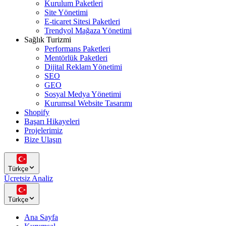
Kurulum Paketleri
Site Yönetimi
E-ticaret Sitesi Paketleri
Trendyol Mağaza Yönetimi
Sağlık Turizmi
Performans Paketleri
Mentörlük Paketleri
Dijital Reklam Yönetimi
SEO
GEO
Sosyal Medya Yönetimi
Kurumsal Website Tasarımı
Shopify
Başarı Hikayeleri
Projelerimiz
Bize Ulaşın
Türkçe
Ücretsiz Analiz
Türkçe
Ana Sayfa