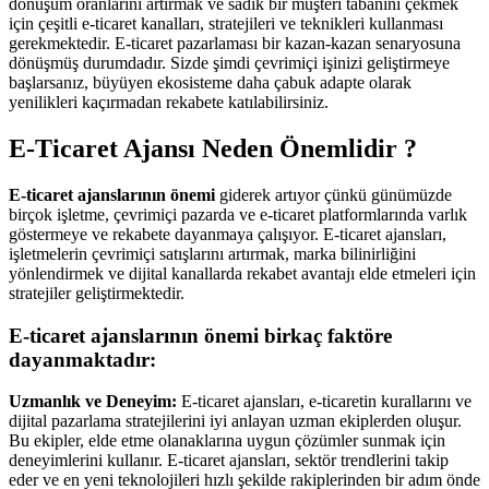
dönüşüm oranlarını artırmak ve sadık bir müşteri tabanını çekmek
için çeşitli e-ticaret kanalları, stratejileri ve teknikleri kullanması
gerekmektedir. E-ticaret pazarlaması bir kazan-kazan senaryosuna
dönüşmüş durumdadır. Sizde şimdi çevrimiçi işinizi geliştirmeye
başlarsanız, büyüyen ekosisteme daha çabuk adapte olarak
yenilikleri kaçırmadan rekabete katılabilirsiniz.
E-Ticaret Ajansı Neden Önemlidir ?
E-ticaret ajanslarının önemi
giderek artıyor çünkü günümüzde
birçok işletme, çevrimiçi pazarda ve e-ticaret platformlarında varlık
göstermeye ve rekabete dayanmaya çalışıyor. E-ticaret ajansları,
işletmelerin çevrimiçi satışlarını artırmak, marka bilinirliğini
yönlendirmek ve dijital kanallarda rekabet avantajı elde etmeleri için
stratejiler geliştirmektedir.
E-ticaret ajanslarının önemi birkaç faktöre
dayanmaktadır:
Uzmanlık ve Deneyim:
E-ticaret ajansları, e-ticaretin kurallarını ve
dijital pazarlama stratejilerini iyi anlayan uzman ekiplerden oluşur.
Bu ekipler, elde etme olanaklarına uygun çözümler sunmak için
deneyimlerini kullanır. E-ticaret ajansları, sektör trendlerini takip
eder ve en yeni teknolojileri hızlı şekilde rakiplerinden bir adım önde