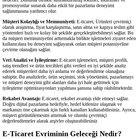
promosyonlar sunarak daha etkili bir pazarlama deneyimi
sağlanmasına yardımcı olur.
Müşteri Kolaylığı ve Memnuniyeti:
E-ticaret, Ürünleri çevrimiçi
olarak araştırma, fiyat karşılaştırma, satın alma ve kapıya teslim gibi
yöntemleri hızlı ve kolay bir şekilde gerçekleştirebilmeyi sağlar. Bu
da müşteri memnuniyetini arttırmakla birlikte işletmeleri ziyaret eden
kullanıcılara bu deneyimi sağlayarak onları müşteri potansiyeline
çevirme olanağını sağlar.
Veri Analizi ve İyileştirme:
E-ticaret işletmeleri, müşteri profili,
satış trendleri ve ürün tercihleri gibi verileri en iyi şekilde analiz
ederek müşterileri daha iyi anlama ve değerlendirme olanağına
sahiptir. Bu analizlerle, ürün seçimini, stok yönetimini, pazarlamayı
ve müşteri deneyimi gibi alanları daha iyi hale getirmek için
iyileştirme optimizasyonları yapılması şansına sahip olabilmektedir.
Rekabet Avantajı:
E-ticaret, rekabet avantajı elde etmeyi sağlar.
Doğru dijital pazarlama hedefiyle, hedef kitlenize ulaşmak ve
markanızı öne çıkarmak için farklı kanalları kullanabilirsiniz. Ayrıca,
müşteri görüntülemesini artırmak ve olumlu çevrimiçi
değerlendirmeler alarak arşivler oluşturabilirsiniz
E-Ticaret Evriminin Geleceği Nedir?