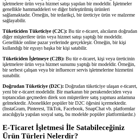
işletmelere ürün veya hizmet satışı yapılan bir modeldir. İşletmeler
genellikle hammaddeleri ve diğer birleştirilmiş ürünleri
sağlamaktadır. Örneğin, bir tedarikçi, bir üreticiye ürün ve malzeme
sağlayabilir.
Tüketiciden Tüketiciye (C2C):
Bu tür e-ticaret, alıcıların doğrudan
diğer müşterilere ürün veya hizmet satışı yaptığı bir modeldir.
Genellikle online pazar yerlerinde gerçekleşir. Örneğin, bir kişi
kullandığı bir eşyayı başka bir kişi satabilir.
Tüketiciden İşletmeye (C2B):
Bu tür e-ticaret, kişi veya üreticinin
işletmelere ürün veya hizmet sunumu yaptığı bir modeldir. Örneğin,
bir serbest çalışan veya bir influencer servis işletmelerine hizmetini
sunabilir.
Doğrudan Tüketiciye (D2C):
Doğrudan tüketiciye ulaşan e-ticaret,
yeni bir e-ticaret modelidir. Bir markanın bir perakendeciden veya
toptancıdan geçmeden direk son müşterilere satış yapması anlamına
gelmektedir. Abonelikler popüler bir D2C öğesini içermektedir.
(InstaGram, Pinterest, TikTok, Facebook, SnapChat vb. platformlar
aracılığıyla yapılan sosyal satış, bu modelde popüler platformlardır.)
E-Ticaret İşletmesi İle Satabileceğiniz
Ürün Türleri Nelerdir?