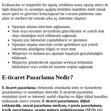
Kullanıcılar ve müşteriler bir sipariş verdikten sonra sipariş süreci ile
ilgili detayları ve ayrıntıları aşağıda belirtilen maddeler dahil olmak
üzere işleri ve görevleri kolaylaştıran bir e-ticaret platformu olan
alanı ve merkezi bir sonraki arka uç sistemine ulaştırır;
Siparişin alınma sürecinin sağlanması
Stok veya envanter seviyelerini güncellemek ve yeterli stok
olup olmadığını teyit edilmesini sağlamak
Sipariş için ödemenin yapılabilmesi ve işlenmesi
Siparişin ulaşma sürecinin yerine getirilmesi için yeterli
ödemenin alındığının bilgisi ve teyit etme
Müşteriye ve kullanıcıya siparişin başarıyla gerçekleştiğini
bildirmek
Müşteriye gönderilecek siparişin sevkiyat bölümüne
bildirilmesi veya verilecek hizmete erişimi sağlamak
E-ticaret Pazarlama Nedir?
E-ticaret pazarlama
, elektronik ortamlarda ürün ve hizmetlerin
pazarlanması ve tanıtılması sürecidir. E-ticaretin pazarlama
stratejisini içerir ve interneti, mobil cihazları ve diğer dijital kanalları
kullanarak süreci yönetir.
E-ticaret pazarlaması, dijital
reklamcılık, sosyal pazarlama medyası, e-posta pazarlaması,
içerik pazarlaması, arama motoru optimizasyonu (SEO)
gibi