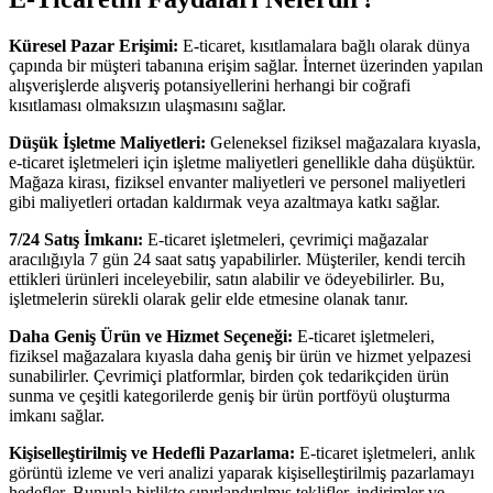
Küresel Pazar Erişimi:
E-ticaret, kısıtlamalara bağlı olarak dünya
çapında bir müşteri tabanına erişim sağlar. İnternet üzerinden yapılan
alışverişlerde alışveriş potansiyellerini herhangi bir coğrafi
kısıtlaması olmaksızın ulaşmasını sağlar.
Düşük İşletme Maliyetleri:
Geleneksel fiziksel mağazalara kıyasla,
e-ticaret işletmeleri için işletme maliyetleri genellikle daha düşüktür.
Mağaza kirası, fiziksel envanter maliyetleri ve personel maliyetleri
gibi maliyetleri ortadan kaldırmak veya azaltmaya katkı sağlar.
7/24 Satış İmkanı:
E-ticaret işletmeleri, çevrimiçi mağazalar
aracılığıyla 7 gün 24 saat satış yapabilirler. Müşteriler, kendi tercih
ettikleri ürünleri inceleyebilir, satın alabilir ve ödeyebilirler. Bu,
işletmelerin sürekli olarak gelir elde etmesine olanak tanır.
Daha Geniş Ürün ve Hizmet Seçeneği:
E-ticaret işletmeleri,
fiziksel mağazalara kıyasla daha geniş bir ürün ve hizmet yelpazesi
sunabilirler. Çevrimiçi platformlar, birden çok tedarikçiden ürün
sunma ve çeşitli kategorilerde geniş bir ürün portföyü oluşturma
imkanı sağlar.
Kişiselleştirilmiş ve Hedefli Pazarlama:
E-ticaret işletmeleri, anlık
görüntü izleme ve veri analizi yaparak kişiselleştirilmiş pazarlamayı
hedefler. Bununla birlikte sınırlandırılmış teklifler, indirimler ve