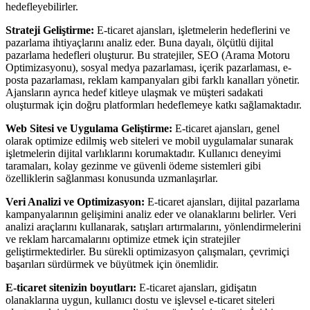
hedefleyebilirler.
Strateji Geliştirme:
E-ticaret ajansları, işletmelerin hedeflerini ve
pazarlama ihtiyaçlarını analiz eder. Buna dayalı, ölçütlü dijital
pazarlama hedefleri oluşturur. Bu stratejiler, SEO (Arama Motoru
Optimizasyonu), sosyal medya pazarlaması, içerik pazarlaması, e-
posta pazarlaması, reklam kampanyaları gibi farklı kanalları yönetir.
Ajansların ayrıca hedef kitleye ulaşmak ve müşteri sadakati
oluşturmak için doğru platformları hedeflemeye katkı sağlamaktadır.
Web Sitesi ve Uygulama Geliştirme:
E-ticaret ajansları, genel
olarak optimize edilmiş web siteleri ve mobil uygulamalar sunarak
işletmelerin dijital varlıklarını korumaktadır. Kullanıcı deneyimi
taramaları, kolay gezinme ve güvenli ödeme sistemleri gibi
özelliklerin sağlanması konusunda uzmanlaşırlar.
Veri Analizi ve Optimizasyon:
E-ticaret ajansları, dijital pazarlama
kampanyalarının gelişimini analiz eder ve olanaklarını belirler. Veri
analizi araçlarını kullanarak, satışları artırmalarını, yönlendirmelerini
ve reklam harcamalarını optimize etmek için stratejiler
geliştirmektedirler. Bu sürekli optimizasyon çalışmaları, çevrimiçi
başarıları sürdürmek ve büyütmek için önemlidir.
E-ticaret sitenizin boyutları:
E-ticaret ajansları, gidişatın
olanaklarına uygun, kullanıcı dostu ve işlevsel e-ticaret siteleri