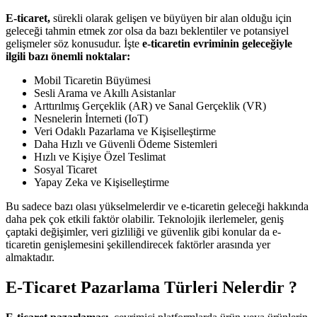
E-ticaret,
sürekli olarak gelişen ve büyüyen bir alan olduğu için
geleceği tahmin etmek zor olsa da bazı beklentiler ve potansiyel
gelişmeler söz konusudur. İşte
e-ticaretin evriminin geleceğiyle
ilgili bazı önemli noktalar:
Mobil Ticaretin Büyümesi
Sesli Arama ve Akıllı Asistanlar
Arttırılmış Gerçeklik (AR) ve Sanal Gerçeklik (VR)
Nesnelerin İnterneti (IoT)
Veri Odaklı Pazarlama ve Kişiselleştirme
Daha Hızlı ve Güvenli Ödeme Sistemleri
Hızlı ve Kişiye Özel Teslimat
Sosyal Ticaret
Yapay Zeka ve Kişiselleştirme
Bu sadece bazı olası yükselmelerdir ve e-ticaretin geleceği hakkında
daha pek çok etkili faktör olabilir. Teknolojik ilerlemeler, geniş
çaptaki değişimler, veri gizliliği ve güvenlik gibi konular da e-
ticaretin genişlemesini şekillendirecek faktörler arasında yer
almaktadır.
E-Ticaret Pazarlama Türleri Nelerdir ?