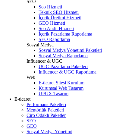
SEO
Seo Hizmeti
Teknik SEO Hizmeti
İçerik Üretimi Hizmeti
GEO Hizmeti
Seo Audit Hizmeti
İçerik Pazarlama Raporlama
SEO Raporlama
Sosyal Medya
Sosyal Medya Yönetimi Paketleri
Sosyal Medya Raporlama
Influencer & UGC
UGC Pazarlama Paketleri
Influencer & UGC Raporlama
Web
E-ticaret Sitesi Kurulum
Kurumsal Web Tasarım
UI/UX Tasarım
E-ticaret
Performans Paketleri
Mentörlük Paketleri
Ciro Odaklı Paketler
SEO
GEO
Sosyal Medya Yönetimi