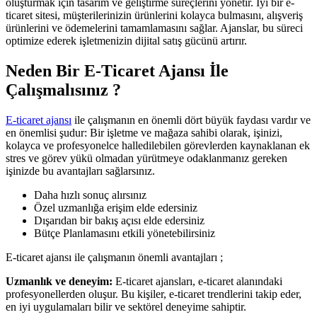
oluşturmak için tasarım ve geliştirme süreçlerini yönetir. İyi bir e-
ticaret sitesi, müşterilerinizin ürünlerini kolayca bulmasını, alışveriş
ürünlerini ve ödemelerini tamamlamasını sağlar. Ajanslar, bu süreci
optimize ederek işletmenizin dijital satış gücünü artırır.
Neden Bir E-Ticaret Ajansı İle
Çalışmalısınız ?
E-ticaret ajansı
ile çalışmanın en önemli dört büyük faydası vardır ve
en önemlisi şudur: Bir işletme ve mağaza sahibi olarak, işinizi,
kolayca ve profesyonelce halledilebilen görevlerden kaynaklanan ek
stres ve görev yükü olmadan yürütmeye odaklanmanız gereken
işinizde bu avantajları sağlarsınız.
Daha hızlı sonuç alırsınız
Özel uzmanlığa erişim elde edersiniz
Dışarıdan bir bakış açısı elde edersiniz
Bütçe Planlamasını etkili yönetebilirsiniz
E-ticaret ajansı ile çalışmanın önemli avantajları ;
Uzmanlık ve deneyim:
E-ticaret ajansları, e-ticaret alanındaki
profesyonellerden oluşur. Bu kişiler, e-ticaret trendlerini takip eder,
en iyi uygulamaları bilir ve sektörel deneyime sahiptir.