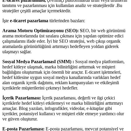
E-ticaret pazarlaması,
çevrimiçi platformlarda ürün veya ürünlerin
tanıtımı ve pazarlanması için kullanılan analiz ve stratejilerdir .Bu
stratejiler çeşitli amaçlar içermektedir.
İşte
e-ticaret pazarlama
türlerinden bazıları:
Arama Motoru Optimizasyonu (SEO): S
EO, bir web görünümü
arama motorlarında üst sıralara çıkması için yapılan optimize edici
çalışmalarını ifade eder. İyi bir SEO stratejisi, web çıkışı organik
aramalarda görünürlüğünü artırmayı hedefleyen yoldan giderek
ulaşmayı sağlar.
Sosyal Medya PazarlamasI (SMM) :
Sosyal medya platformları,
hedef kitleye ulaşmak, marka bilinirliğini arttırmak ve müşteri
bağlılığını oluşturmak için önemli bir araçtır. E-ticaret işletmeleri,
hedef kitlesine uygun sosyal medya kanallarında varlıkları hedef
alan organik içerik dağıtımı, reklam kampanyaları ve etkileşimli
içeriklerle müşterilerini çekmeyi hedefler.
İçerik Pazarlaması:
İçerik pazarlaması, değerli ve ilgi çekici
içeriklerle hedef kitleyi etkilemeyi ve marka bilinirliğini arttırmayı
amaçlar. Blog yazıları, infografikler, videolar, e-kitaplar gibi
içerikler, potansiyel kullanıcı ve müşteri elde etmeye yardımcı olur
ve güven oluşturur.
E-posta Pazarlaması:
E-posta pazarlaması, mevcut potansiyel ve