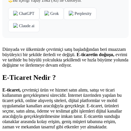
Bu İçeriği Yapay Zekâ (AI) ile Özetleyin:
ChatGPT
Grok
Perplexity
Claude.ai
Dünyada ve ülkemizde çevrimiçi satış başladığından beri muazzam
büyüleyici bir şekilde ilerledi ve değişti.
E-ticaretin doğuşu,
evrimi
ve tarihide bu büyülü yolculukta şekillendi ve hızla büyüme yolunda
değişime ve ilerlemeye devam ediyor.
E-Ticaret Nedir ?
E-ticaret,
çevrimiçi ürün ve hizmet satın alımı, satışı ve ticari
kullanımın gerçekleşmesi sürecidir. İnternet üzerinden yapılan bu
ticaret şekli, online alışveriş siteleri, dijital platformlar ve mobil
uygulamalar kanalları aracılığıyla gerçekleşir. E-ticaret, ürünleri
seçme, satın alma, ödeme ve teslimat gibi işlemleri dijital kanallar
aracılığıyla gerçekleştirilmesine imkan tanır. E-ticaretin sunduğu
olanaklar arasında kolay erişim, geniş müşteri tabanına erişim,
zaman ve mekandan tasarruf gibi etkenler yer almaktadır.