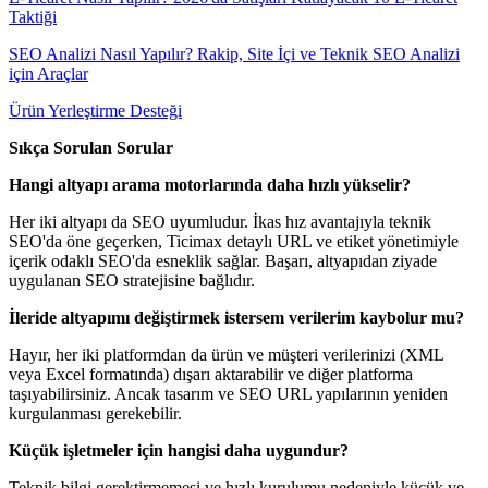
Taktiği
SEO Analizi Nasıl Yapılır? Rakip, Site İçi ve Teknik SEO Analizi
için Araçlar
Ürün Yerleştirme Desteği
Sıkça Sorulan Sorular
Hangi altyapı arama motorlarında daha hızlı yükselir?
Her iki altyapı da SEO uyumludur. İkas hız avantajıyla teknik
SEO'da öne geçerken, Ticimax detaylı URL ve etiket yönetimiyle
içerik odaklı SEO'da esneklik sağlar. Başarı, altyapıdan ziyade
uygulanan SEO stratejisine bağlıdır.
İleride altyapımı değiştirmek istersem verilerim kaybolur mu?
Hayır, her iki platformdan da ürün ve müşteri verilerinizi (XML
veya Excel formatında) dışarı aktarabilir ve diğer platforma
taşıyabilirsiniz. Ancak tasarım ve SEO URL yapılarının yeniden
kurgulanması gerekebilir.
Küçük işletmeler için hangisi daha uygundur?
Teknik bilgi gerektirmemesi ve hızlı kurulumu nedeniyle küçük ve