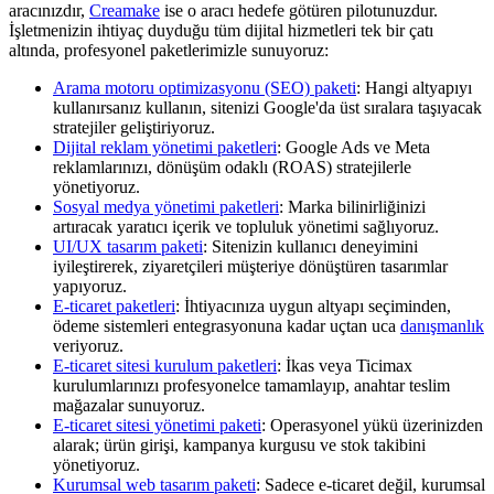
aracınızdır,
Creamake
ise o aracı hedefe götüren pilotunuzdur.
İşletmenizin ihtiyaç duyduğu tüm dijital hizmetleri tek bir çatı
altında, profesyonel paketlerimizle sunuyoruz:
Arama motoru optimizasyonu (SEO) paketi
: Hangi altyapıyı
kullanırsanız kullanın, sitenizi Google'da üst sıralara taşıyacak
stratejiler geliştiriyoruz.
Dijital reklam yönetimi paketleri
: Google Ads ve Meta
reklamlarınızı, dönüşüm odaklı (ROAS) stratejilerle
yönetiyoruz.
Sosyal medya yönetimi paketleri
: Marka bilinirliğinizi
artıracak yaratıcı içerik ve topluluk yönetimi sağlıyoruz.
UI/UX tasarım paketi
: Sitenizin kullanıcı deneyimini
iyileştirerek, ziyaretçileri müşteriye dönüştüren tasarımlar
yapıyoruz.
E-ticaret paketleri
: İhtiyacınıza uygun altyapı seçiminden,
ödeme sistemleri entegrasyonuna kadar uçtan uca
danışmanlık
veriyoruz.
E-ticaret sitesi kurulum paketleri
: İkas veya Ticimax
kurulumlarınızı profesyonelce tamamlayıp, anahtar teslim
mağazalar sunuyoruz.
E-ticaret sitesi yönetimi paketi
: Operasyonel yükü üzerinizden
alarak; ürün girişi, kampanya kurgusu ve stok takibini
yönetiyoruz.
Kurumsal web tasarım paketi
: Sadece e-ticaret değil, kurumsal