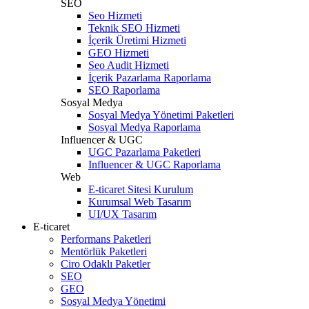
SEO
Seo Hizmeti
Teknik SEO Hizmeti
İçerik Üretimi Hizmeti
GEO Hizmeti
Seo Audit Hizmeti
İçerik Pazarlama Raporlama
SEO Raporlama
Sosyal Medya
Sosyal Medya Yönetimi Paketleri
Sosyal Medya Raporlama
Influencer & UGC
UGC Pazarlama Paketleri
Influencer & UGC Raporlama
Web
E-ticaret Sitesi Kurulum
Kurumsal Web Tasarım
UI/UX Tasarım
E-ticaret
Performans Paketleri
Mentörlük Paketleri
Ciro Odaklı Paketler
SEO
GEO
Sosyal Medya Yönetimi