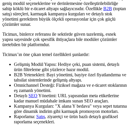
geniş modül seçeneklerine ve derinlemesine özelleştirilebilirliğe
sahip köklü bir e-ticaret altyapı sağlayıcısıdır. Özellikle
B2B
(toptan
satış) süreçleri, karmaşık kampanya kurguları ve detaylı stok
yönetimi gerektiren büyük ölçekli operasyonlar için çok güçlü
çözümler sunar.
Ticimax, binlerce referansı ile sektörde güven tazelemiş, esnek
yapısı sayesinde çok spesifik ihtiyaçlara bile modüler çözümler
üretebilen bir platformdur.
Ticimax’ın öne çıkan temel özellikleri şunlardır:
Gelişmiş Modül Yapısı: Hediye çeki, puan sistemi, detaylı
ürün filtreleme gibi yüzlerce hazır modül.
B2B Yetenekleri: Bayi yönetimi, bayiye özel fiyatlandırma ve
tahsilat sistemlerinde gelişmiş altyapı.
Omnichannel Desteği: Fiziksel mağaza ve e-ticaret stoklarının
eş zamanlı yönetimi.
Detaylı
SEO
Yönetimi: URL yapısından meta etiketlerine
kadar manuel müdahale imkanı sunan SEO araçları.
Kampanya Kurguları: "X alana Y bedava" veya sepet tutarına
göre dinamik indirim gibi karmaşık promosyon motorları.
Raporlama:
Satış
, ziyaretçi ve ürün bazlı detaylı grafiksel
raporlama seçenekleri.