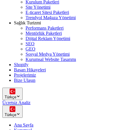
Kurulum Paketleri
Site Yönetimi
E-ticaret Sitesi Paketleri
Trendyol Mağaza Yönetimi
Sağlık Turizmi
Performans Paketleri
Mentörlük Paketleri
Dijital Reklam Yönetimi
SEO
GEO
Sosyal Medya Yönetimi
Kurumsal Website Tasarımı
Shopify
Başarı Hikayeleri
Projelerimiz
Bize Ulaşın
Türkçe
Ücretsiz Analiz
Türkçe
Ana Sayfa