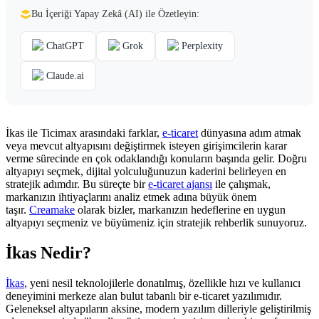
Bu İçeriği Yapay Zekâ (AI) ile Özetleyin:
ChatGPT
Grok
Perplexity
Claude.ai
İkas ile Ticimax arasındaki farklar,
e-ticaret
dünyasına adım atmak
veya mevcut altyapısını değiştirmek isteyen girişimcilerin karar
verme sürecinde en çok odaklandığı konuların başında gelir. Doğru
altyapıyı seçmek, dijital yolculuğunuzun kaderini belirleyen en
stratejik adımdır. Bu süreçte bir
e-ticaret ajansı
ile çalışmak,
markanızın ihtiyaçlarını analiz etmek adına büyük önem
taşır.
Creamake
olarak bizler, markanızın hedeflerine en uygun
altyapıyı seçmeniz ve büyümeniz için stratejik rehberlik sunuyoruz.
İkas Nedir?
İkas
, yeni nesil teknolojilerle donatılmış, özellikle hızı ve kullanıcı
deneyimini merkeze alan bulut tabanlı bir e-ticaret yazılımıdır.
Geleneksel altyapıların aksine, modern yazılım dilleriyle geliştirilmiş