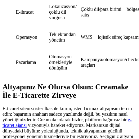
Lokalizasyon/
Çoklu dil/para birimi + bölges
E-ihracat
çoklu dil
satış
vurgusu
Tek ekrandan
Operasyon
WMS + lojistik süreç kapsam
yönetim
Otomasyon
Kampanya/otomasyon/checko
Pazarlama
örnekleriyle
araçları
dönüşüm
Altyapınız Ne Olursa Olsun: Creamake
İle E-Ticarette Zirveye
E-ticaret sitenizi ister İkas ile kurun, ister Ticimax altyapısını tercih
edin; başarının anahtarı sadece yazılımda değil, bu yazılımı nasıl
yönettiğinizdedir. Creamake olarak bizler, platform bağımsız bir
e-
ticaret ajansı
vizyonuyla hareket ediyoruz. Markanızın dijital
dünyadaki büyüme yolculuğunda, teknik altyapınızın gücünü
profesyonel yönetim hizmetleriyle birleştiriyoruz. Seçtiğiniz altyapı