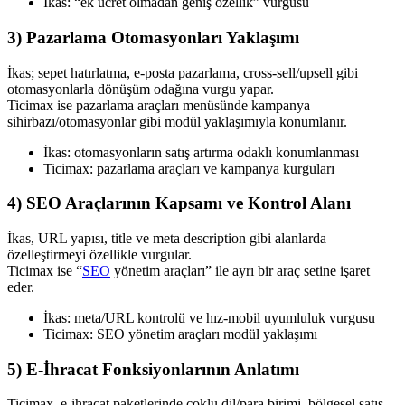
İkas: “ek ücret olmadan geniş özellik” vurgusu
3) Pazarlama Otomasyonları Yaklaşımı
İkas; sepet hatırlatma, e-posta pazarlama, cross-sell/upsell gibi
otomasyonlarla dönüşüm odağına vurgu yapar.
Ticimax ise pazarlama araçları menüsünde kampanya
sihirbazı/otomasyonlar gibi modül yaklaşımıyla konumlanır.
İkas: otomasyonların satış artırma odaklı konumlanması
Ticimax: pazarlama araçları ve kampanya kurguları
4) SEO Araçlarının Kapsamı ve Kontrol Alanı
İkas, URL yapısı, title ve meta description gibi alanlarda
özelleştirmeyi özellikle vurgular.
Ticimax ise “
SEO
yönetim araçları” ile ayrı bir araç setine işaret
eder.
İkas: meta/URL kontrolü ve hız-mobil uyumluluk vurgusu
Ticimax: SEO yönetim araçları modül yaklaşımı
5) E-İhracat Fonksiyonlarının Anlatımı
Ticimax, e-ihracat paketlerinde çoklu dil/para birimi, bölgesel satış