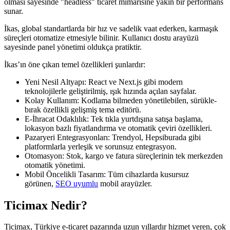
olması sayesinde "headless" ticaret mimarisine yakın bir performans
sunar.
İkas, global standartlarda bir hız ve sadelik vaat ederken, karmaşık
süreçleri otomatize etmesiyle bilinir. Kullanıcı dostu arayüzü
sayesinde panel yönetimi oldukça pratiktir.
İkas’ın öne çıkan temel özellikleri şunlardır:
Yeni Nesil Altyapı: React ve Next.js gibi modern
teknolojilerle geliştirilmiş, ışık hızında açılan sayfalar.
Kolay Kullanım: Kodlama bilmeden yönetilebilen, sürükle-
bırak özellikli gelişmiş tema editörü.
E-İhracat Odaklılık: Tek tıkla yurtdışına satışa başlama,
lokasyon bazlı fiyatlandırma ve otomatik çeviri özellikleri.
Pazaryeri Entegrasyonları: Trendyol, Hepsiburada gibi
platformlarla yerleşik ve sorunsuz entegrasyon.
Otomasyon: Stok, kargo ve fatura süreçlerinin tek merkezden
otomatik yönetimi.
Mobil Öncelikli Tasarım: Tüm cihazlarda kusursuz
görünen,
SEO uyumlu
mobil arayüzler.
Ticimax Nedir?
Ticimax, Türkiye e-ticaret pazarında uzun yıllardır hizmet veren, çok