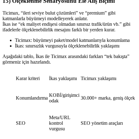
15) Ölçeklenme Senaryosunu Ele Alış Biçimi
Ticimax, “ileri seviye bulut çözümleri” ve “premium” gibi
katmanlarla büyümeyi modelleyerek anlatır.
İkas ise “ek maliyet endişesi olmadan sınırsız trafik/ürün vb.” gibi
ifadelerle ölçeklenebilirlik mesajını farklı bir yerden kurar.
Ticimax: büyümeyi paket/model katmanlarıyla konumlama
İkas: sınırsızlık vurgusuyla ölçeklenebilirlik yaklaşımı
Aşağıdaki tablo, İkas ile Ticimax arasındaki farkları “tek bakışta”
görmeniz için hazırlandı.
Karar kriteri
İkas yaklaşımı
Ticimax yaklaşımı
KOBİ/girişimci
Konumlandırma
30.000+ marka, geniş ölçek
odak
Meta/URL
SEO
kontrol
SEO yönetim araçları
vurgusu