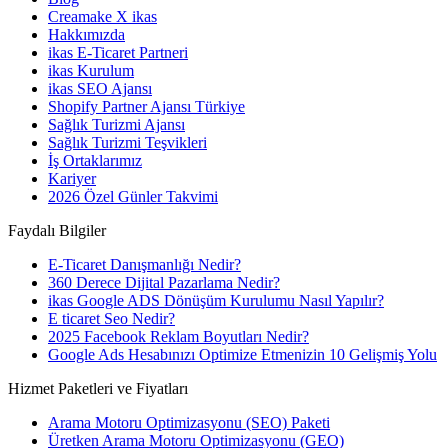
Creamake X ikas
Hakkımızda
ikas E-Ticaret Partneri
ikas Kurulum
ikas SEO Ajansı
Shopify Partner Ajansı Türkiye
Sağlık Turizmi Ajansı
Sağlık Turizmi Teşvikleri
İş Ortaklarımız
Kariyer
2026 Özel Günler Takvimi
Faydalı Bilgiler
E-Ticaret Danışmanlığı Nedir?
360 Derece Dijital Pazarlama Nedir?
ikas Google ADS Dönüşüm Kurulumu Nasıl Yapılır?
E ticaret Seo Nedir?
2025 Facebook Reklam Boyutları Nedir?
Google Ads Hesabınızı Optimize Etmenizin 10 Gelişmiş Yolu
Hizmet Paketleri ve Fiyatları
Arama Motoru Optimizasyonu (SEO) Paketi
Üretken Arama Motoru Optimizasyonu (GEO)