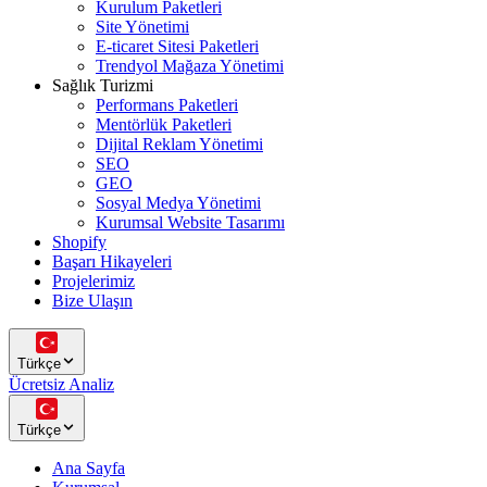
Kurulum Paketleri
Site Yönetimi
E-ticaret Sitesi Paketleri
Trendyol Mağaza Yönetimi
Sağlık Turizmi
Performans Paketleri
Mentörlük Paketleri
Dijital Reklam Yönetimi
SEO
GEO
Sosyal Medya Yönetimi
Kurumsal Website Tasarımı
Shopify
Başarı Hikayeleri
Projelerimiz
Bize Ulaşın
Türkçe
Ücretsiz Analiz
Türkçe
Ana Sayfa