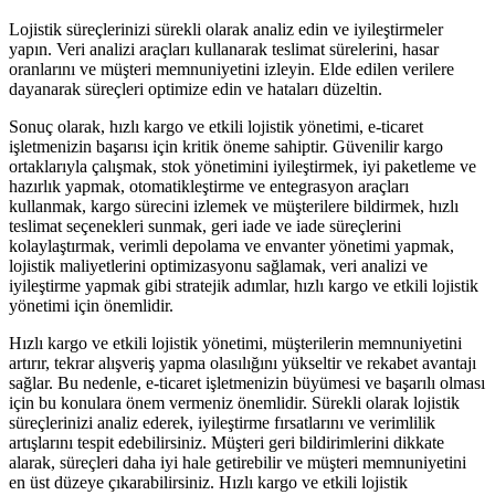
Lojistik süreçlerinizi sürekli olarak analiz edin ve iyileştirmeler
yapın. Veri analizi araçları kullanarak teslimat sürelerini, hasar
oranlarını ve müşteri memnuniyetini izleyin. Elde edilen verilere
dayanarak süreçleri optimize edin ve hataları düzeltin.
Sonuç olarak, hızlı kargo ve etkili lojistik yönetimi, e-ticaret
işletmenizin başarısı için kritik öneme sahiptir. Güvenilir kargo
ortaklarıyla çalışmak, stok yönetimini iyileştirmek, iyi paketleme ve
hazırlık yapmak, otomatikleştirme ve entegrasyon araçları
kullanmak, kargo sürecini izlemek ve müşterilere bildirmek, hızlı
teslimat seçenekleri sunmak, geri iade ve iade süreçlerini
kolaylaştırmak, verimli depolama ve envanter yönetimi yapmak,
lojistik maliyetlerini optimizasyonu sağlamak, veri analizi ve
iyileştirme yapmak gibi stratejik adımlar, hızlı kargo ve etkili lojistik
yönetimi için önemlidir.
Hızlı kargo ve etkili lojistik yönetimi, müşterilerin memnuniyetini
artırır, tekrar alışveriş yapma olasılığını yükseltir ve rekabet avantajı
sağlar. Bu nedenle, e-ticaret işletmenizin büyümesi ve başarılı olması
için bu konulara önem vermeniz önemlidir. Sürekli olarak lojistik
süreçlerinizi analiz ederek, iyileştirme fırsatlarını ve verimlilik
artışlarını tespit edebilirsiniz. Müşteri geri bildirimlerini dikkate
alarak, süreçleri daha iyi hale getirebilir ve müşteri memnuniyetini
en üst düzeye çıkarabilirsiniz. Hızlı kargo ve etkili lojistik