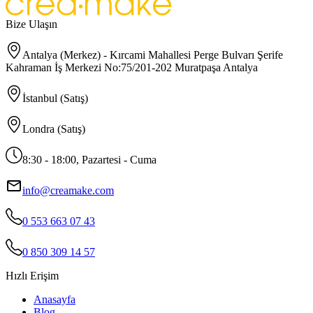
Bize Ulaşın
Antalya (Merkez) - Kırcami Mahallesi Perge Bulvarı Şerife
Kahraman İş Merkezi No:75/201-202 Muratpaşa Antalya
İstanbul (Satış)
Londra (Satış)
8:30 - 18:00, Pazartesi - Cuma
info@creamake.com
0 553 663 07 43
0 850 309 14 57
Hızlı Erişim
Anasayfa
Blog