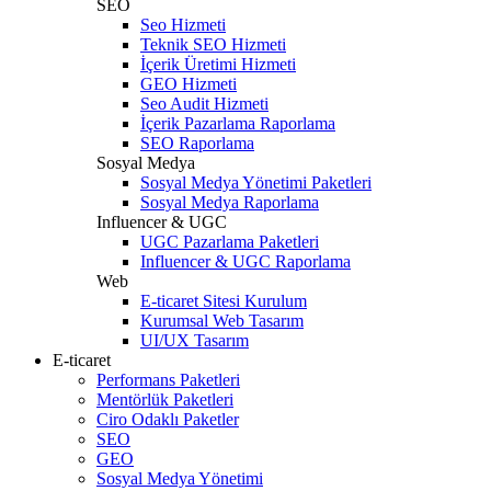
SEO
Seo Hizmeti
Teknik SEO Hizmeti
İçerik Üretimi Hizmeti
GEO Hizmeti
Seo Audit Hizmeti
İçerik Pazarlama Raporlama
SEO Raporlama
Sosyal Medya
Sosyal Medya Yönetimi Paketleri
Sosyal Medya Raporlama
Influencer & UGC
UGC Pazarlama Paketleri
Influencer & UGC Raporlama
Web
E-ticaret Sitesi Kurulum
Kurumsal Web Tasarım
UI/UX Tasarım
E-ticaret
Performans Paketleri
Mentörlük Paketleri
Ciro Odaklı Paketler
SEO
GEO
Sosyal Medya Yönetimi