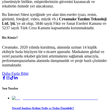
yönetimiyle birlikte, müşterilerinizin güvenini kazanacak ve
rekabetin önünde yer alacaksınız.
Bu İnternet Sitesi içeriğinde yer alan tüm eserler (yazı, resim,
görüntü, fotoğraf, video, müzik vb.)
Creamake Yazılım Teknoloji
Ltd. Şti.
’ye ait olup, 5846 sayılı Fikir ve Sanat Eserleri Kanunu ve
5237 sayılı Türk Ceza Kanunu kapsamında korunmaktadır.
Biz Kimiz?
Creamake, 2020 yılında kurulmuş, alanında uzman 14 kişilik
ekibiyle hızla büyüyen bir e-ticaret ajansıdır. Markaların global ve
yerel pazarda rekabet gücünü artırmalarını sağlamak amacıyla,
performanspazarlama alanında danışmanlık ve proje bazlı çözümler
sunmaktadır.
Daha Fazla Bilgi
Son Yazılar
Negatif Anahtar Kelime Nedir ve Neden Önemlidir?