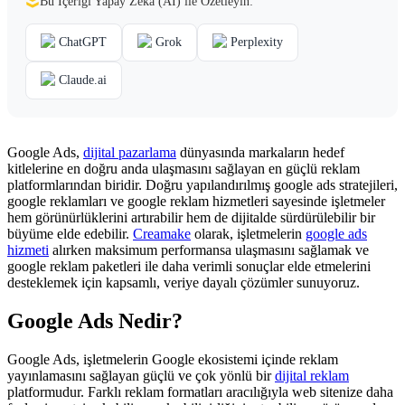
Bu İçeriği Yapay Zekâ (AI) ile Özetleyin:
ChatGPT
Grok
Perplexity
Claude.ai
Google Ads,
dijital pazarlama
dünyasında markaların hedef
kitlelerine en doğru anda ulaşmasını sağlayan en güçlü reklam
platformlarından biridir. Doğru yapılandırılmış google ads stratejileri,
google reklamları ve google reklam hizmetleri sayesinde işletmeler
hem görünürlüklerini artırabilir hem de dijitalde sürdürülebilir bir
büyüme elde edebilir.
Creamake
olarak, işletmelerin
google ads
hizmeti
alırken maksimum performansa ulaşmasını sağlamak ve
google reklam paketleri ile daha verimli sonuçlar elde etmelerini
desteklemek için kapsamlı, veriye dayalı çözümler sunuyoruz.
Google Ads Nedir?
Google Ads, işletmelerin Google ekosistemi içinde reklam
yayınlamasını sağlayan güçlü ve çok yönlü bir
dijital reklam
platformudur. Farklı reklam formatları aracılığıyla web sitenize daha