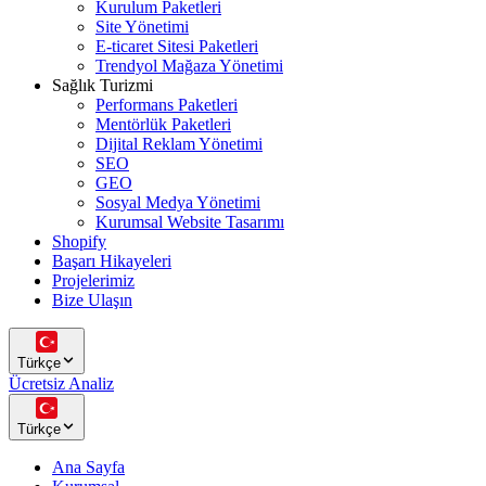
Kurulum Paketleri
Site Yönetimi
E-ticaret Sitesi Paketleri
Trendyol Mağaza Yönetimi
Sağlık Turizmi
Performans Paketleri
Mentörlük Paketleri
Dijital Reklam Yönetimi
SEO
GEO
Sosyal Medya Yönetimi
Kurumsal Website Tasarımı
Shopify
Başarı Hikayeleri
Projelerimiz
Bize Ulaşın
Türkçe
Ücretsiz Analiz
Türkçe
Ana Sayfa