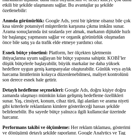
etkili bir şekilde ulaşmasını sağlar. Bu avantajlar şu şekilde
özetlenebilir:
Anında görünürlük:
Google Ads, yeni bir işletme olsanız bile çok
kısa sürede potansiyel müşterilerin karşısına çıkma imkânı sunar.
Arama sonuçlarında üst sıralarda yer almak, markanın dijitalde hızlı
bir başlangıç yapmasını sağlar ve organik görünürlük oluşmadan
önce bile satış ya da trafik elde etmeye yardımcı olur.
Esnek bütçe yönetimi:
Platform, her ölçekten işletmenin
ihtiyaçlarına uyum sağlayan bir bütçe yapısına sahiptir. KOBİ’ler
düşük bütçelerle başlayabilir, büyük markalar ise daha yüksek
hedeflere uygun geniş kampanyalar oluşturabilir. Günlük veya aylık
harcama limitlerinin kolayca düzenlenebilmesi, maliyet kontrolünü
son derece esnek hale getirir.
Detaylı hedefleme seçenekleri:
Google Ads, doğru kişiye doğru
zamanda ulaşmayı mümkün kılan gelişmiş hedefleme özellikleri
sunar. Yaş, cinsiyet, konum, cihaz türü, ilgi alanları ve arama niyeti
gibi kriterlerle reklamların kimlere gösterileceği hassas şekilde
belirlenebilir. Bu sayede bütçe yalnızca ilgili kullanıcılar üzerinde
harcanır.
Performans takibi ve ölçümleme:
Her reklam tıklaması, gösterimi
ve dönüşümü detaylı şekilde raporlanır. Google Analytics ve Tag