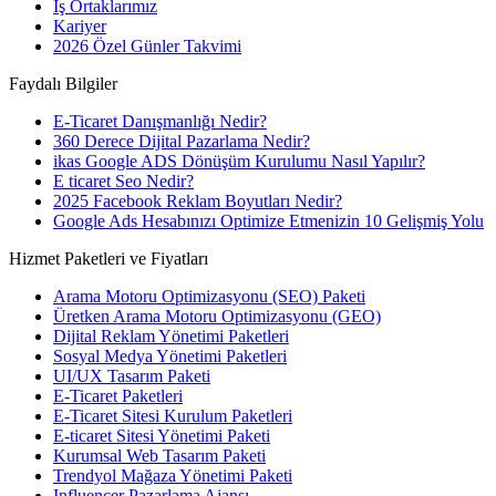
İş Ortaklarımız
Kariyer
2026 Özel Günler Takvimi
Faydalı Bilgiler
E-Ticaret Danışmanlığı Nedir?
360 Derece Dijital Pazarlama Nedir?
ikas Google ADS Dönüşüm Kurulumu Nasıl Yapılır?
E ticaret Seo Nedir?
2025 Facebook Reklam Boyutları Nedir?
Google Ads Hesabınızı Optimize Etmenizin 10 Gelişmiş Yolu
Hizmet Paketleri ve Fiyatları
Arama Motoru Optimizasyonu (SEO) Paketi
Üretken Arama Motoru Optimizasyonu (GEO)
Dijital Reklam Yönetimi Paketleri
Sosyal Medya Yönetimi Paketleri
UI/UX Tasarım Paketi
E-Ticaret Paketleri
E-Ticaret Sitesi Kurulum Paketleri
E-ticaret Sitesi Yönetimi Paketi
Kurumsal Web Tasarım Paketi
Trendyol Mağaza Yönetimi Paketi
Influencer Pazarlama Ajansı