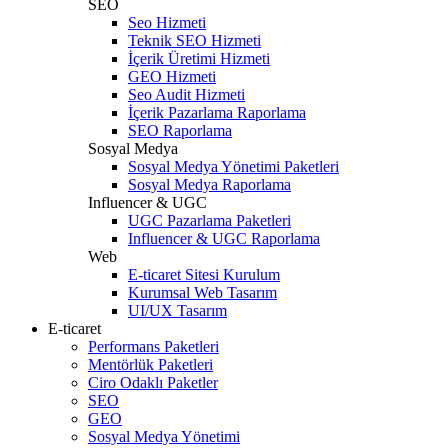
SEO
Seo Hizmeti
Teknik SEO Hizmeti
İçerik Üretimi Hizmeti
GEO Hizmeti
Seo Audit Hizmeti
İçerik Pazarlama Raporlama
SEO Raporlama
Sosyal Medya
Sosyal Medya Yönetimi Paketleri
Sosyal Medya Raporlama
Influencer & UGC
UGC Pazarlama Paketleri
Influencer & UGC Raporlama
Web
E-ticaret Sitesi Kurulum
Kurumsal Web Tasarım
UI/UX Tasarım
E-ticaret
Performans Paketleri
Mentörlük Paketleri
Ciro Odaklı Paketler
SEO
GEO
Sosyal Medya Yönetimi