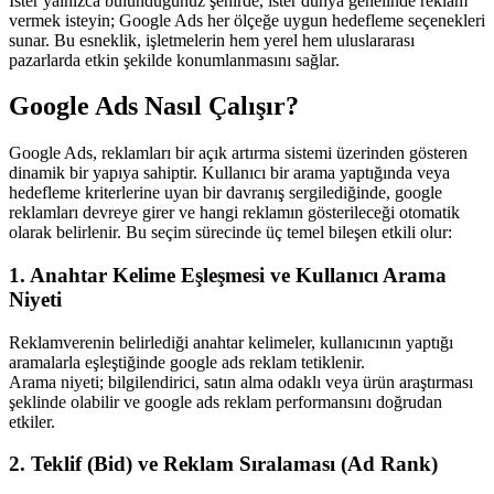
İster yalnızca bulunduğunuz şehirde, ister dünya genelinde reklam
vermek isteyin; Google Ads her ölçeğe uygun hedefleme seçenekleri
sunar. Bu esneklik, işletmelerin hem yerel hem uluslararası
pazarlarda etkin şekilde konumlanmasını sağlar.
Google Ads Nasıl Çalışır?
Google Ads, reklamları bir açık artırma sistemi üzerinden gösteren
dinamik bir yapıya sahiptir. Kullanıcı bir arama yaptığında veya
hedefleme kriterlerine uyan bir davranış sergilediğinde, google
reklamları devreye girer ve hangi reklamın gösterileceği otomatik
olarak belirlenir. Bu seçim sürecinde üç temel bileşen etkili olur:
1. Anahtar Kelime Eşleşmesi ve Kullanıcı Arama
Niyeti
Reklamverenin belirlediği anahtar kelimeler, kullanıcının yaptığı
aramalarla eşleştiğinde google ads reklam tetiklenir.
Arama niyeti; bilgilendirici, satın alma odaklı veya ürün araştırması
şeklinde olabilir ve google ads reklam performansını doğrudan
etkiler.
2. Teklif (Bid) ve Reklam Sıralaması (Ad Rank)