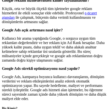
Google reklam hizmetlerinden kimler faydalanabilir?
Küçük, orta ve büyük ölçekli tüm işletmeler google reklam
hizmetleri ile etkili sonuçlar elde edebilir. Profesyonel
e-ticaret
ajansları
ile çalışmak, bütçenin daha verimli kullanılmasını ve
dönüşümlerin artmasını sağlar.
Google Ads açık artırması nasıl işler?
Kullanıcı bir arama yaptığında Google, o sorguya uygun tüm
reklamları değerlendirir ve her reklam için Ad Rank hesaplar. Daha
yüksek kalite puanı, daha uygun teklif ve daha alakalı anahtar
kelimelere sahip reklamlar üst sıralarda gösterilir. Bu süreç
milisaniyeler içinde gerçekleşir ve google ads reklamlarının doğru
zamanda doğru kişiye ulaşmasını sağlar.
Google Ads sürekli optimizasyonu nasıl yapılır?
Google Ads, kampanya boyunca kullanıcı davranışlarını, dönüşüm
verilerini ve reklam etkileşimlerini analiz ederek otomatik
optimizasyon yapar. Bu sayede hedefleme, maliyet ve performans
sürekli iyileştirilir. Google ads hizmeti alan işletmeler, bu öğrenme
süreci sayesinde zaman içinde daha yüksek dönüşüm ve daha düşük
maliyet elde eder.
Biz Kimiz?