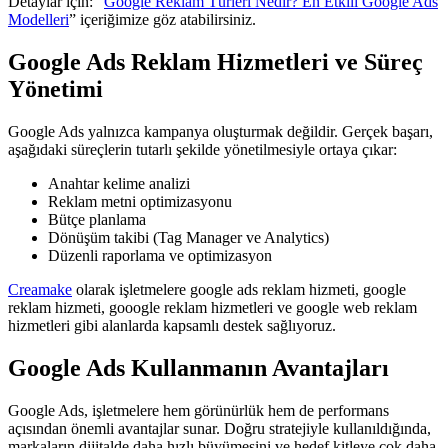
Detaylar için: “
Google Reklam Türleri Nedir? En Etkili Google Ads
Modelleri
” içeriğimize göz atabilirsiniz.
Google Ads Reklam Hizmetleri ve Süreç
Yönetimi
Google Ads yalnızca kampanya oluşturmak değildir. Gerçek başarı,
aşağıdaki süreçlerin tutarlı şekilde yönetilmesiyle ortaya çıkar:
Anahtar kelime analizi
Reklam metni optimizasyonu
Bütçe planlama
Dönüşüm takibi (Tag Manager ve Analytics)
Düzenli raporlama ve optimizasyon
Creamake
olarak işletmelere google ads reklam hizmeti, google
reklam hizmeti, gooogle reklam hizmetleri ve google web reklam
hizmetleri gibi alanlarda kapsamlı destek sağlıyoruz.
Google Ads Kullanmanın Avantajları
Google Ads, işletmelere hem görünürlük hem de performans
açısından önemli avantajlar sunar. Doğru stratejiyle kullanıldığında,
markaların dijitalde daha hızlı büyümesini ve hedef kitleye çok daha