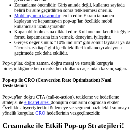
Zamanlama önemlidir: Giriş anında değil, kullanıcı sayfada
belirli bir süre geçirdikten sonra tetiklenmesi önerilir.
Mobil uyumlu tasarımlar
tercih edin: Ekranı tamamen
kaplayan ve kapanmayan pop-up’lar, özellikle mobil
kullanıcıları uzaklaştırabilir.
Kapanabilir olmasına dikkat edin: Kullanıcının kendi isteğiyle
formu kapatmasına izin vermek, deneyimi iyileştirir.
Gerçek değer sunun: “10% İndirim” gibi somut faydalar ya da
“ücretsiz e-kitap” gibi içerik teklifleri kullanıcıyı aksiyona
geçirmede çok daha etkilidir.
Pop-up’lar, doğru zaman, doğru mesaj ve stratejik kurguyla
birleştirildiğinde hem marka hem kullanıcı açısından kazanç sağlar.
Pop-up ile CRO (Conversion Rate Optimization) Nasıl
Desteklenir?
Pop-up'lar, doğru CTA (call-to-action), tetikleme ve hedefleme
stratejisi ile
e-ticaret sitesi
dönüşüm oranlarını doğrudan etkiler.
Özellikle alışveriş terkini önlemeye ve segment bazlı teklif sunmaya
yönelik kurgular,
CRO
hedeflerinin vazgeçilmezidir.
Creamake ile Etkili Pop-up Stratejileri!