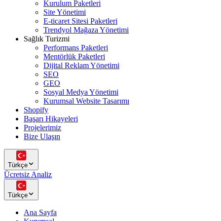
Kurulum Paketleri
Site Yönetimi
E-ticaret Sitesi Paketleri
Trendyol Mağaza Yönetimi
Sağlık Turizmi
Performans Paketleri
Mentörlük Paketleri
Dijital Reklam Yönetimi
SEO
GEO
Sosyal Medya Yönetimi
Kurumsal Website Tasarımı
Shopify
Başarı Hikayeleri
Projelerimiz
Bize Ulaşın
Türkçe
Ücretsiz Analiz
Türkçe
Ana Sayfa