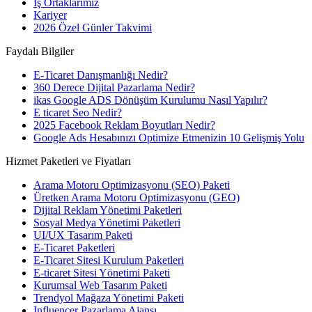
İş Ortaklarımız
Kariyer
2026 Özel Günler Takvimi
Faydalı Bilgiler
E-Ticaret Danışmanlığı Nedir?
360 Derece Dijital Pazarlama Nedir?
ikas Google ADS Dönüşüm Kurulumu Nasıl Yapılır?
E ticaret Seo Nedir?
2025 Facebook Reklam Boyutları Nedir?
Google Ads Hesabınızı Optimize Etmenizin 10 Gelişmiş Yolu
Hizmet Paketleri ve Fiyatları
Arama Motoru Optimizasyonu (SEO) Paketi
Üretken Arama Motoru Optimizasyonu (GEO)
Dijital Reklam Yönetimi Paketleri
Sosyal Medya Yönetimi Paketleri
UI/UX Tasarım Paketi
E-Ticaret Paketleri
E-Ticaret Sitesi Kurulum Paketleri
E-ticaret Sitesi Yönetimi Paketi
Kurumsal Web Tasarım Paketi
Trendyol Mağaza Yönetimi Paketi
Influencer Pazarlama Ajansı