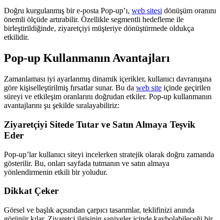
Doğru kurgulanmış bir e-posta Pop-up’ı,
web sitesi
dönüşüm oranını
önemli ölçüde artırabilir. Özellikle segmentli hedefleme ile
birleştirildiğinde, ziyaretçiyi müşteriye dönüştürmede oldukça
etkilidir.
Pop-up Kullanmanın Avantajları
Zamanlaması iyi ayarlanmış dinamik içerikler, kullanıcı davranışına
göre kişiselleştirilmiş fırsatlar sunar. Bu da
web site
içinde geçirilen
süreyi ve etkileşim oranlarını doğrudan etkiler. Pop-up kullanmanın
avantajlarını şu şekilde sıralayabiliriz:
Ziyaretçiyi Sitede Tutar ve Satın Almaya Teşvik
Eder
Pop-up’lar kullanıcı siteyi incelerken stratejik olarak doğru zamanda
gösterilir. Bu, onları sayfada tutmanın ve satın almaya
yönlendirmenin etkili bir yoludur.
Dikkat Çeker
Görsel ve başlık açısından çarpıcı tasarımlar, teklifinizi anında
görünür kılar. Ziyaretçi ilgisinin saniyeler içinde kaybolabileceği bir