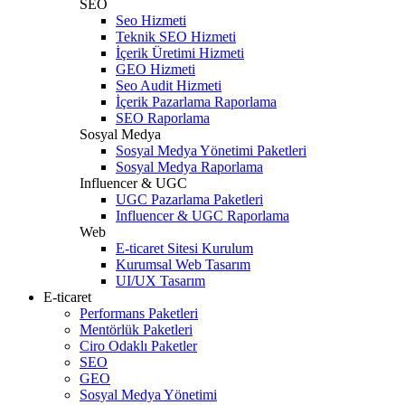
SEO
Seo Hizmeti
Teknik SEO Hizmeti
İçerik Üretimi Hizmeti
GEO Hizmeti
Seo Audit Hizmeti
İçerik Pazarlama Raporlama
SEO Raporlama
Sosyal Medya
Sosyal Medya Yönetimi Paketleri
Sosyal Medya Raporlama
Influencer & UGC
UGC Pazarlama Paketleri
Influencer & UGC Raporlama
Web
E-ticaret Sitesi Kurulum
Kurumsal Web Tasarım
UI/UX Tasarım
E-ticaret
Performans Paketleri
Mentörlük Paketleri
Ciro Odaklı Paketler
SEO
GEO
Sosyal Medya Yönetimi