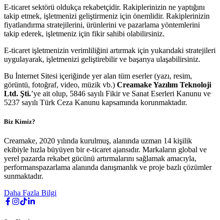
E-ticaret sektörü oldukça rekabetçidir. Rakiplerinizin ne yaptığını
takip etmek, işletmenizi geliştirmeniz için önemlidir. Rakiplerinizin
fiyatlandırma stratejilerini, ürünlerini ve pazarlama yöntemlerini
takip ederek, işletmeniz için fikir sahibi olabilirsiniz.
E-ticaret işletmenizin verimliliğini artırmak için yukarıdaki stratejileri
uygulayarak, işletmenizi geliştirebilir ve başarıya ulaşabilirsiniz.
Bu İnternet Sitesi içeriğinde yer alan tüm eserler (yazı, resim,
görüntü, fotoğraf, video, müzik vb.)
Creamake Yazılım Teknoloji
Ltd. Şti.
’ye ait olup, 5846 sayılı Fikir ve Sanat Eserleri Kanunu ve
5237 sayılı Türk Ceza Kanunu kapsamında korunmaktadır.
Biz Kimiz?
Creamake, 2020 yılında kurulmuş, alanında uzman 14 kişilik
ekibiyle hızla büyüyen bir e-ticaret ajansıdır. Markaların global ve
yerel pazarda rekabet gücünü artırmalarını sağlamak amacıyla,
performanspazarlama alanında danışmanlık ve proje bazlı çözümler
sunmaktadır.
Daha Fazla Bilgi