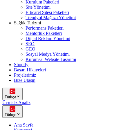
Kurulum Paketleri
Site Yönetimi
E-ticaret Sitesi Paketleri
Trendyol Mağaza Yönetimi
Sağlık Turizmi
Performans Paketleri
Mentörlük Paketleri
Dijital Reklam Yönetimi
SEO
GEO
Sosyal Medya Yönetimi
Kurumsal Website Tasarımı
Shopify
Başarı Hikayeleri
Projelerimiz
Bize Ulaşın
Türkçe
Ücretsiz Analiz
Türkçe
Ana Sayfa