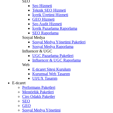
SEO
Seo Hizmeti
Teknik SEO Hizmeti
İçerik Üretimi Hizmeti
GEO Hizmeti
Seo Audit Hizmeti
İçerik Pazarlama Raporlama
SEO Raporlama
Sosyal Medya
Sosyal Medya Yönetimi Paketleri
Sosyal Medya Raporlama
Influencer & UGC
UGC Pazarlama Paketleri
Influencer & UGC Raporlama
Web
E-ticaret Sitesi Kurulum
Kurumsal Web Tasarım
UI/UX Tasarım
E-ticaret
Performans Paketleri
Mentörlük Paketleri
Ciro Odaklı Paketler
SEO
GEO
Sosyal Medya Yönetimi