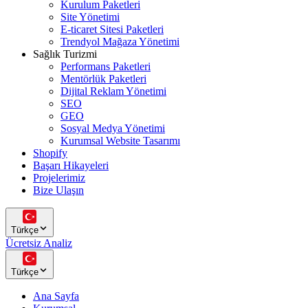
Kurulum Paketleri
Site Yönetimi
E-ticaret Sitesi Paketleri
Trendyol Mağaza Yönetimi
Sağlık Turizmi
Performans Paketleri
Mentörlük Paketleri
Dijital Reklam Yönetimi
SEO
GEO
Sosyal Medya Yönetimi
Kurumsal Website Tasarımı
Shopify
Başarı Hikayeleri
Projelerimiz
Bize Ulaşın
Türkçe
Ücretsiz Analiz
Türkçe
Ana Sayfa