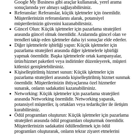
Google My Business gibi araçlar kullanarak, yerel arama
sonuçlarında yer almayı sağlayabilirsiniz.
Referanslar: Referanslar, küçük işletmeler için önemlidir.
Müşterilerinizin referanslarını alarak, potansiyel
müşterilerinizin güvenini kazanabilirsiniz.
Güncel Olun: Küçük işletmeler için pazarlama stratejileri
arasında güncel olmak önemlidir. Aralarında güncel olan ve
trendleri takip eden işletmeler daha iyi sonuçlar elde ederler.
Diğer işletmelerle işbirliği yapın: Küçük işletmeler için
pazarlama stratejileri arasında diğer işletmelerle işbirliği
yapmak önemlidir. Başka işletmelerle ortak kampanyalar,
ürün/hizmet paketleri veya indirimler düzenleyerek, müşteri
kitlenizi genişletebilirsiniz.
Kişiselleştirilmiş hizmet sunun: Küçük işletmeler için
pazarlama stratejileri arasında kişiselleştirilmiş hizmet sunmak
önemlidir. Müşterilerinizin ihtiyaçlarına özel hizmetler
sunarak, onların sadakatini kazanabilirsiniz.
Networking: Küçük işletmeler için pazarlama stratejileri
arasında Networking önemlidir. Networking yaparak,
potansiyel müşteriler, iş ortakları veya tedarikçiler ile iletişim
kurabilirsiniz.
Ödül programları oluşturun: Küçük işletmeler için pazarlama
stratejileri arasında ödül programları oluşturmak önemlidir.
Müşterilerinizin sadakatini ödüllendirmek için ödül
programları oluşturarak, onların tekrar ziyaret etmelerini