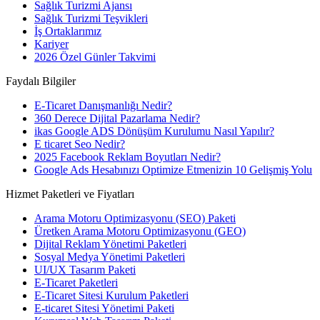
Sağlık Turizmi Ajansı
Sağlık Turizmi Teşvikleri
İş Ortaklarımız
Kariyer
2026 Özel Günler Takvimi
Faydalı Bilgiler
E-Ticaret Danışmanlığı Nedir?
360 Derece Dijital Pazarlama Nedir?
ikas Google ADS Dönüşüm Kurulumu Nasıl Yapılır?
E ticaret Seo Nedir?
2025 Facebook Reklam Boyutları Nedir?
Google Ads Hesabınızı Optimize Etmenizin 10 Gelişmiş Yolu
Hizmet Paketleri ve Fiyatları
Arama Motoru Optimizasyonu (SEO) Paketi
Üretken Arama Motoru Optimizasyonu (GEO)
Dijital Reklam Yönetimi Paketleri
Sosyal Medya Yönetimi Paketleri
UI/UX Tasarım Paketi
E-Ticaret Paketleri
E-Ticaret Sitesi Kurulum Paketleri
E-ticaret Sitesi Yönetimi Paketi