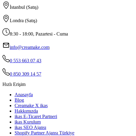
İstanbul (Satış)
Londra (Satış)
8:30 - 18:00, Pazartesi - Cuma
info@creamake.com
0 553 663 07 43
0 850 309 14 57
Hızlı Erişim
Anasayfa
Blog
Creamake X ikas
Hakkımızda
ikas E-Ticaret Partneri
ikas Kurulum
ikas SEO Ajansı
Shopify Partner Ajansı Türkiye