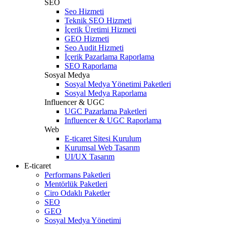
SEO
Seo Hizmeti
Teknik SEO Hizmeti
İçerik Üretimi Hizmeti
GEO Hizmeti
Seo Audit Hizmeti
İçerik Pazarlama Raporlama
SEO Raporlama
Sosyal Medya
Sosyal Medya Yönetimi Paketleri
Sosyal Medya Raporlama
Influencer & UGC
UGC Pazarlama Paketleri
Influencer & UGC Raporlama
Web
E-ticaret Sitesi Kurulum
Kurumsal Web Tasarım
UI/UX Tasarım
E-ticaret
Performans Paketleri
Mentörlük Paketleri
Ciro Odaklı Paketler
SEO
GEO
Sosyal Medya Yönetimi