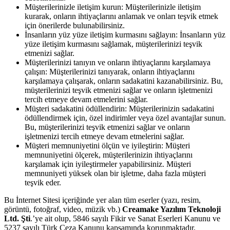
Müşterilerinizle iletişim kurun: Müşterilerinizle iletişim
kurarak, onların ihtiyaçlarını anlamak ve onları teşvik etmek
için önerilerde bulunabilirsiniz.
İnsanların yüz yüze iletişim kurmasını sağlayın: İnsanların yüz
yüze iletişim kurmasını sağlamak, müşterilerinizi teşvik
etmenizi sağlar.
Müşterilerinizi tanıyın ve onların ihtiyaçlarını karşılamaya
çalışın: Müşterilerinizi tanıyarak, onların ihtiyaçlarını
karşılamaya çalışarak, onların sadakatini kazanabilirsiniz. Bu,
müşterilerinizi teşvik etmenizi sağlar ve onların işletmenizi
tercih etmeye devam etmelerini sağlar.
Müşteri sadakatini ödüllendirin: Müşterilerinizin sadakatini
ödüllendirmek için, özel indirimler veya özel avantajlar sunun.
Bu, müşterilerinizi teşvik etmenizi sağlar ve onların
işletmenizi tercih etmeye devam etmelerini sağlar.
Müşteri memnuniyetini ölçün ve iyileştirin: Müşteri
memnuniyetini ölçerek, müşterilerinizin ihtiyaçlarını
karşılamak için iyileştirmeler yapabilirsiniz. Müşteri
memnuniyeti yüksek olan bir işletme, daha fazla müşteri
teşvik eder.
Bu İnternet Sitesi içeriğinde yer alan tüm eserler (yazı, resim,
görüntü, fotoğraf, video, müzik vb.)
Creamake Yazılım Teknoloji
Ltd. Şti
.’ye ait olup, 5846 sayılı Fikir ve Sanat Eserleri Kanunu ve
5237 sayılı Türk Ceza Kanunu kapsamında korunmaktadır.